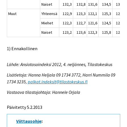
Naiset
132,3
132,8
131,6
134,5
136,9
Muut
Yhteensä
122,9
123,3
122,1
125,3
127,0
Miehet
122,3
122,7
121,6
124,5
126,3
Naiset
123,2
123,6
122,3
125,8
127,4
1) Ennakollinen
Lähde: Ansiotasoindeksi 2012, 4. neljännes, Tilastokeskus
Lisätietoja: Hanna Heljala 09 1734 3772, Harri Nummila 09
1734 3235,
palkat.indeksit@tilastokeskus.fi
Vastaava tilastojohtaja: Hannele Orjala
Päivitetty 5.2.2013
Viittausohje
: