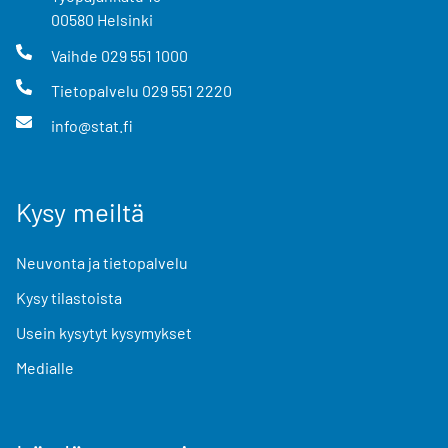
00580
Helsinki
Vaihde
029 551 1000
Tietopalvelu
029 551 2220
info@stat.fi
Kysy meiltä
Neuvonta ja tietopalvelu
Kysy tilastoista
Usein kysytyt kysymykset
Medialle