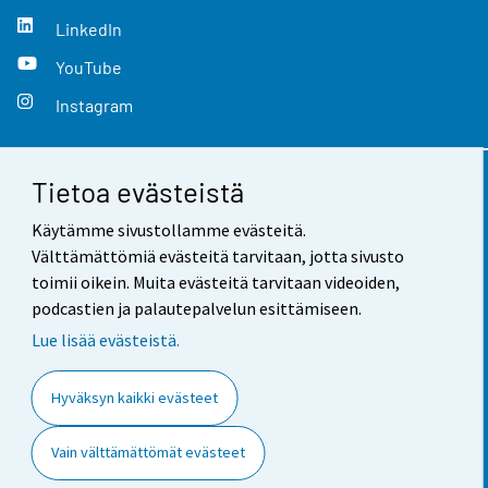
LinkedIn
YouTube
Instagram
Tietoa evästeistä
Yhteystiedot
Käytämme sivustollamme evästeitä.
Palaute
Välttämättömiä evästeitä tarvitaan, jotta sivusto
toimii oikein. Muita evästeitä tarvitaan videoiden,
Käyttöehdot
podcastien ja palautepalvelun esittämiseen.
Tietosuoja
Lue lisää evästeistä.
Saavutettavuus
Hyväksyn kaikki evästeet
Tietoa sivustosta
Vain välttämättömät evästeet
Evästeasetukset