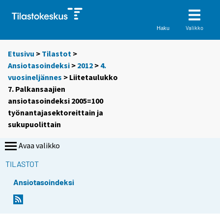
Valikko
Haku
Etusivu
>
Tilastot
>
Ansiotasoindeksi
>
2012
>
4.
vuosineljännes
> Liitetaulukko
7. Palkansaajien
ansiotasoindeksi 2005=100
työnantajasektoreittain ja
sukupuolittain
Avaa valikko
TILASTOT
Ansiotasoindeksi