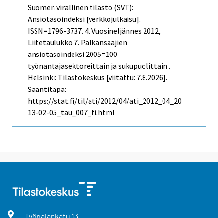
Suomen virallinen tilasto (SVT):
Ansiotasoindeksi [verkkojulkaisu].
ISSN=1796-3737.
4. Vuosineljännes
2012,
Liitetaulukko 7. Palkansaajien
ansiotasoindeksi 2005=100
työnantajasektoreittain ja sukupuolittain .
Helsinki: Tilastokeskus [viitattu: 7.8.2026].
Saantitapa:
https://stat.fi/til/ati/2012/04/ati_2012_04_20
13-02-05_tau_007_fi.html
Työpajankatu
13