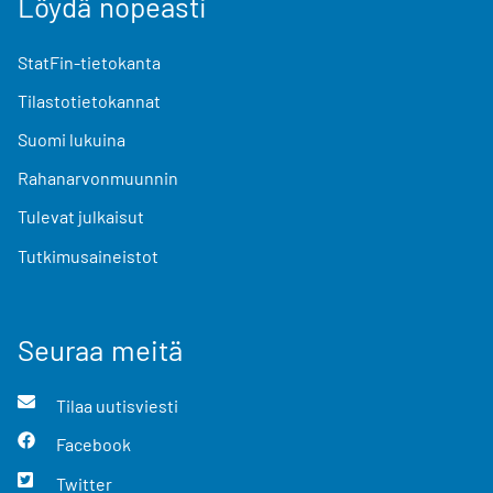
Löydä nopeasti
StatFin-tietokanta
Tilastotietokannat
Suomi lukuina
Rahanarvonmuunnin
Tulevat julkaisut
Tutkimusaineistot
Seuraa meitä
Tilaa uutisviesti
Facebook
Twitter