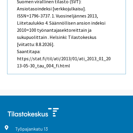
Suomen virallinen tilasto (SVT):
Ansiotasoindeksi [verkkojulkaisu].
ISSN=1796-3737.
1. Vuosineljännes
2013,
Liitetaulukko 4. Säännöllisen ansion indeksi
2010=100 työnantajasektoreittain ja
sukupuolittain . Helsinki: Tilastokeskus
[viitattu: 8.8.2026].
Saantitapa:
https://stat.fi/til/ati/2013/01/ati_2013_01_20
13-05-30_tau_004_fi.html
Työpajankatu
13