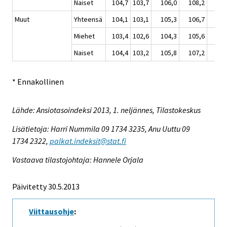
Naiset
104,7
103,7
106,0
108,2
108
Muut
Yhteensä
104,1
103,1
105,3
106,7
106
Miehet
103,4
102,6
104,3
105,6
105
Naiset
104,4
103,2
105,8
107,2
107
* Ennakollinen
Lähde: Ansiotasoindeksi 2013, 1. neljännes, Tilastokeskus
Lisätietoja: Harri Nummila 09 1734 3235, Anu Uuttu 09
1734 2322,
palkat.indeksit@stat.fi
Vastaava tilastojohtaja: Hannele Orjala
Päivitetty 30.5.2013
Viittausohje
: