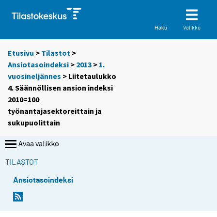
Valikko
Haku
Etusivu
>
Tilastot
>
Ansiotasoindeksi
>
2013
>
1.
vuosineljännes
> Liitetaulukko
4. Säännöllisen ansion indeksi
2010=100
työnantajasektoreittain ja
sukupuolittain
Avaa valikko
TILASTOT
Ansiotasoindeksi