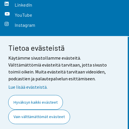
LinkedIn
YouTube
Instagram
Tietoa evästeistä
Yhteystiedot
Käytämme sivustollamme evästeitä.
Palaute
Välttämättömiä evästeitä tarvitaan, jotta sivusto
toimii oikein. Muita evästeitä tarvitaan videoiden,
Käyttöehdot
podcastien ja palautepalvelun esittämiseen.
Tietosuoja
Lue lisää evästeistä.
Saavutettavuus
Hyväksyn kaikki evästeet
Tietoa sivustosta
Vain välttämättömät evästeet
Evästeasetukset