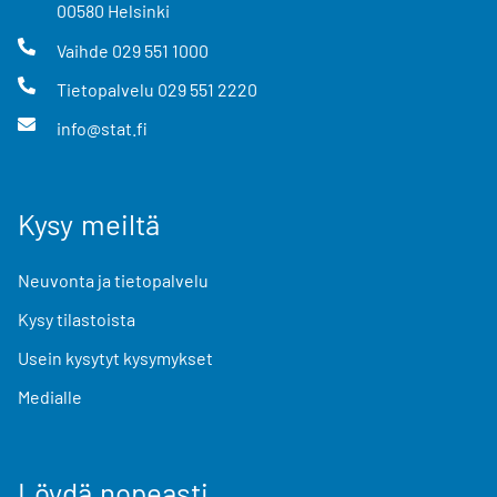
00580
Helsinki
Vaihde
029 551 1000
Tietopalvelu
029 551 2220
info@stat.fi
Kysy meiltä
Neuvonta ja tietopalvelu
Kysy tilastoista
Usein kysytyt kysymykset
Medialle
Löydä nopeasti