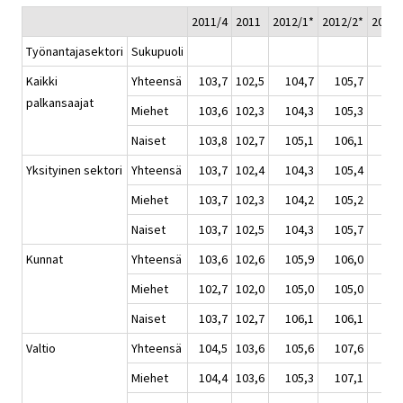
2011/4
2011
2012/1*
2012/2*
2012/
Työnantajasektori
Sukupuoli
Kaikki
Yhteensä
103,7
102,5
104,7
105,7
105
palkansaajat
Miehet
103,6
102,3
104,3
105,3
105
Naiset
103,8
102,7
105,1
106,1
106
Yksityinen sektori
Yhteensä
103,7
102,4
104,3
105,4
105
Miehet
103,7
102,3
104,2
105,2
105
Naiset
103,7
102,5
104,3
105,7
105
Kunnat
Yhteensä
103,6
102,6
105,9
106,0
106
Miehet
102,7
102,0
105,0
105,0
104
Naiset
103,7
102,7
106,1
106,1
106
Valtio
Yhteensä
104,5
103,6
105,6
107,6
107
Miehet
104,4
103,6
105,3
107,1
107