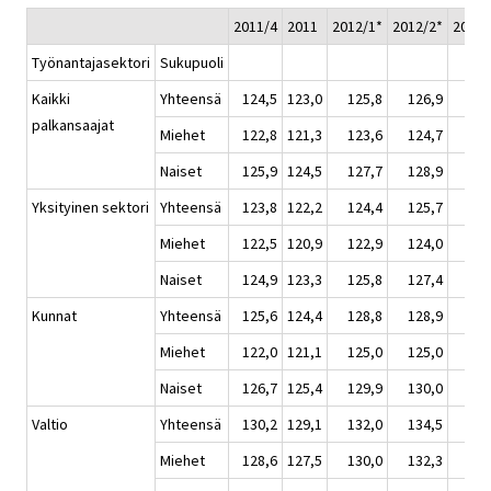
2011/4
2011
2012/1*
2012/2*
2012/
Työnantajasektori
Sukupuoli
Kaikki
Yhteensä
124,5
123,0
125,8
126,9
127
palkansaajat
Miehet
122,8
121,3
123,6
124,7
124
Naiset
125,9
124,5
127,7
128,9
129
Yksityinen sektori
Yhteensä
123,8
122,2
124,4
125,7
125
Miehet
122,5
120,9
122,9
124,0
124
Naiset
124,9
123,3
125,8
127,4
127
Kunnat
Yhteensä
125,6
124,4
128,8
128,9
129
Miehet
122,0
121,1
125,0
125,0
125
Naiset
126,7
125,4
129,9
130,0
130
Valtio
Yhteensä
130,2
129,1
132,0
134,5
134
Miehet
128,6
127,5
130,0
132,3
132