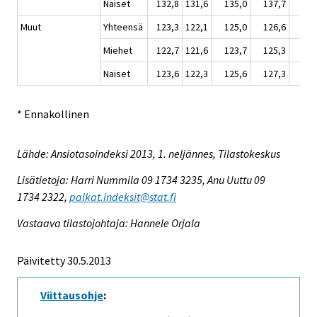
Naiset
132,8
131,6
135,0
137,7
138
Muut
Yhteensä
123,3
122,1
125,0
126,6
126
Miehet
122,7
121,6
123,7
125,3
125
Naiset
123,6
122,3
125,6
127,3
127
* Ennakollinen
Lähde: Ansiotasoindeksi 2013, 1. neljännes, Tilastokeskus
Lisätietoja: Harri Nummila 09 1734 3235, Anu Uuttu 09
1734 2322,
palkat.indeksit@stat.fi
Vastaava tilastojohtaja: Hannele Orjala
Päivitetty 30.5.2013
Viittausohje
: