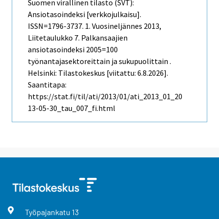
Suomen virallinen tilasto (SVT):
Ansiotasoindeksi [verkkojulkaisu].
ISSN=1796-3737.
1. Vuosineljännes
2013,
Liitetaulukko 7. Palkansaajien
ansiotasoindeksi 2005=100
työnantajasektoreittain ja sukupuolittain .
Helsinki: Tilastokeskus [viitattu: 6.8.2026].
Saantitapa:
https://stat.fi/til/ati/2013/01/ati_2013_01_20
13-05-30_tau_007_fi.html
Työpajankatu
13