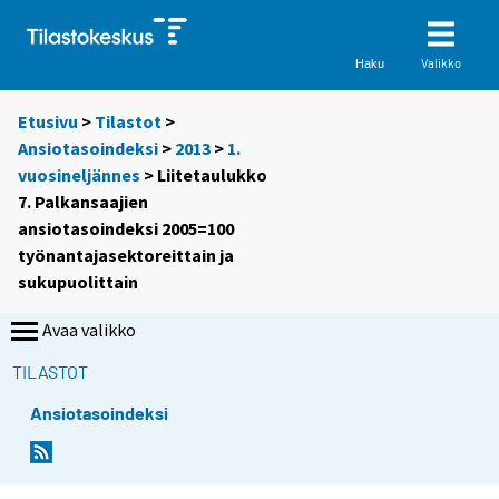
Valikko
Haku
Etusivu
>
Tilastot
>
Ansiotasoindeksi
>
2013
>
1.
vuosineljännes
> Liitetaulukko
7. Palkansaajien
ansiotasoindeksi 2005=100
työnantajasektoreittain ja
sukupuolittain
Avaa valikko
TILASTOT
Ansiotasoindeksi