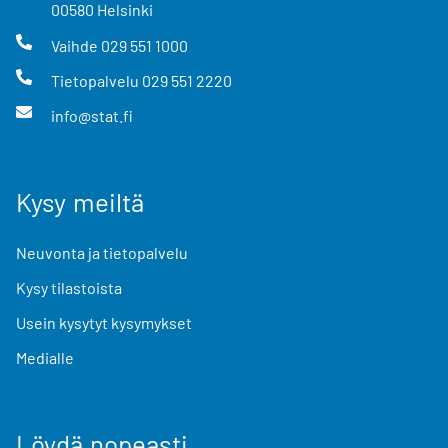
00580
Helsinki
Vaihde
029 551 1000
Tietopalvelu
029 551 2220
info@stat.fi
Kysy meiltä
Neuvonta ja tietopalvelu
Kysy tilastoista
Usein kysytyt kysymykset
Medialle
Löydä nopeasti