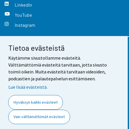
LinkedIn
YouTube
Instagram
Tietoa evästeistä
Yhteystiedot
Käytämme sivustollamme evästeitä.
Palaute
Välttämättömiä evästeitä tarvitaan, jotta sivusto
toimii oikein. Muita evästeitä tarvitaan videoiden,
Käyttöehdot
podcastien ja palautepalvelun esittämiseen.
Tietosuoja
Lue lisää evästeistä.
Saavutettavuus
Hyväksyn kaikki evästeet
Tietoa sivustosta
Vain välttämättömät evästeet
Evästeasetukset