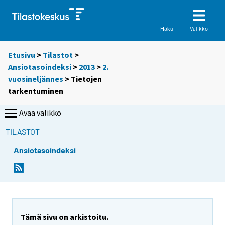
Valikko
Haku
Etusivu
>
Tilastot
>
Ansiotasoindeksi
>
2013
>
2.
vuosineljännes
> Tietojen
tarkentuminen
Avaa valikko
TILASTOT
Ansiotasoindeksi
Tämä sivu on arkistoitu.