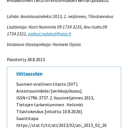
ennakollinen tieto on ensimmäisen kerran julkaistu.
Lähde: Ansiotasoindeksi 2013, 2. neljännes, Tilastokeskus
Lisätietoja: Harri Nummila 09 1734 3235, Anu Uuttu 09
1734 2322,
palkat.indeksit@stat.fi
Vastaava tilastojohtaja: Hannele Orjala
Päivitetty 28.8.2013
Viittausohje
:
Suomen virallinen tilasto (SVT):
Ansiotasoindeksi [verkkojulkaisu].
ISSN=1796-3737.
2. Vuosineljännes
2013,
Tietojen tarkentuminen . Helsinki:
Tilastokeskus [viitattu: 10.8.2026].
Saantitapa:
https://stat.fi/til/ati/2013/02/ati_2013_02_20