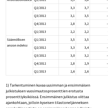
Q2/2012
3,3
3,7
Q3/2012
3,1
3,5
Q4/2012
2,8
3,2
Q1/2013
2,2
2,2
Säännöllisen
Q1/2012
3,5
3,5
ansion indeksi
Q2/2012
3,3
3,4
Q3/2012
3,0
3,2
Q4/2012
2,8
2,9
Q1/2013
2,6
2,6
1) Tarkentuminen kuvaa uusimman ja ensimmäisen
julkistuksen vuosimuutosprosenttien erotusta
prosenttiyksiköissä. Ensimmäinen julkistus viittaa
ajankohtaan, jolloin kyseisen tilastoneljänneksen