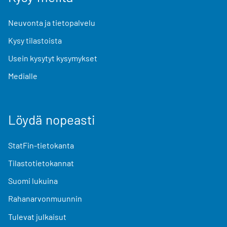
Neuvonta ja tietopalvelu
Kysy tilastoista
Usein kysytyt kysymykset
Medialle
Löydä nopeasti
StatFin-tietokanta
Tilastotietokannat
Suomi lukuina
Rahanarvonmuunnin
Tulevat julkaisut