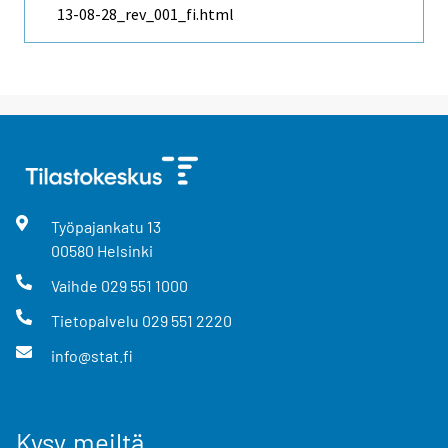
13-08-28_rev_001_fi.html
Työpajankatu
13
00580
Helsinki
Vaihde
029 551 1000
Tietopalvelu
029 551 2220
info@stat.fi
Kysy meiltä