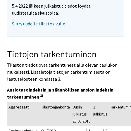
5.4.2022 jälkeen julkaistut tiedot löydät
uudistetulta sivustolta.
Siirry uudelle tilastosivulle
Tietojen tarkentuminen
Tilaston tiedot ovat tarkentuneet alla olevan taulukon
mukaisesti. Lisätietoja tietojen tarkentumisesta on
laatuselosteen kohdassa 3.
Ansiotasoindeksin ja säännöllisen ansion indeksin
1)
tarkentuminen
Aggregaatti
Tilastoajankohta
Uusin
1.
Tarkentumi
julkistus
julkistus
28.08.2013
Ansiotasoindeksi
Q1/2012
3,5
3,8