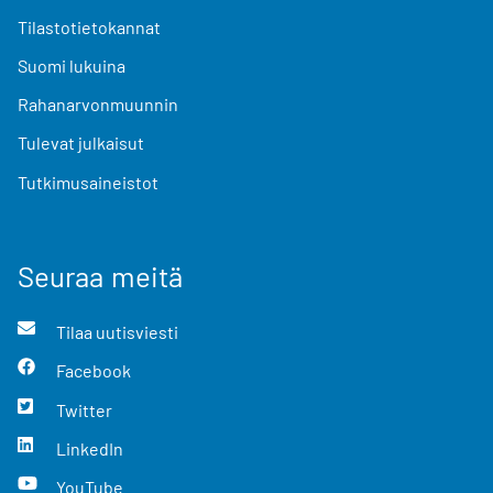
Tilastotietokannat
Suomi lukuina
Rahanarvonmuunnin
Tulevat julkaisut
Tutkimusaineistot
Seuraa meitä
Tilaa uutisviesti
Facebook
Twitter
LinkedIn
YouTube