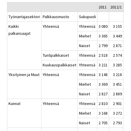
2011
2012/1
201
Työnantajasektori
Palkkausmuoto
Sukupuoli
Kaikki
Yhteensä
Yhteensä
3 080
3 155
3 
palkansaajat
Miehet
3 365
3 449
3 
Naiset
2 799
2 871
2 
Tuntipalkkaiset
Yhteensä
2 518
2 574
2 
Kuukausipalkkaiset
Yhteensä
3 221
3 285
3 
Yksityinen ja Muut
Yhteensä
Yhteensä
3 148
3 218
3 
Miehet
3 369
3 451
3 
Naiset
2 827
2 889
2 
Kunnat
Yhteensä
Yhteensä
2 810
2 901
2 
Miehet
3 168
3 272
3 
Naiset
2 705
2 793
2 