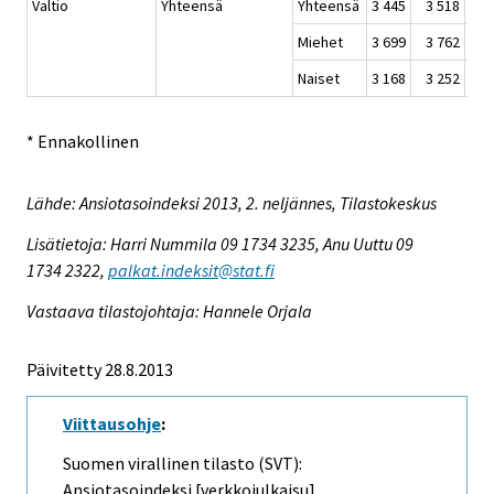
Valtio
Yhteensä
Yhteensä
3 445
3 518
3 
Miehet
3 699
3 762
3 
Naiset
3 168
3 252
3 
* Ennakollinen
Lähde: Ansiotasoindeksi 2013, 2. neljännes, Tilastokeskus
Lisätietoja: Harri Nummila 09 1734 3235, Anu Uuttu 09
1734 2322,
palkat.indeksit@stat.fi
Vastaava tilastojohtaja: Hannele Orjala
Päivitetty 28.8.2013
Viittausohje
:
Suomen virallinen tilasto (SVT):
Ansiotasoindeksi [verkkojulkaisu].