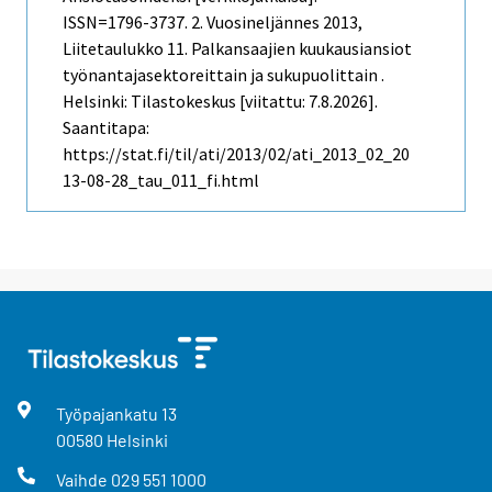
ISSN=1796-3737.
2. Vuosineljännes
2013,
Liitetaulukko 11. Palkansaajien kuukausiansiot
työnantajasektoreittain ja sukupuolittain .
Helsinki: Tilastokeskus [viitattu: 7.8.2026].
Saantitapa:
https://stat.fi/til/ati/2013/02/ati_2013_02_20
13-08-28_tau_011_fi.html
Työpajankatu
13
00580
Helsinki
Vaihde
029 551 1000