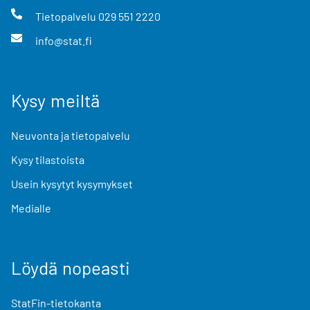
Tietopalvelu
029 551 2220
info@stat.fi
Kysy meiltä
Neuvonta ja tietopalvelu
Kysy tilastoista
Usein kysytyt kysymykset
Medialle
Löydä nopeasti
StatFin-tietokanta