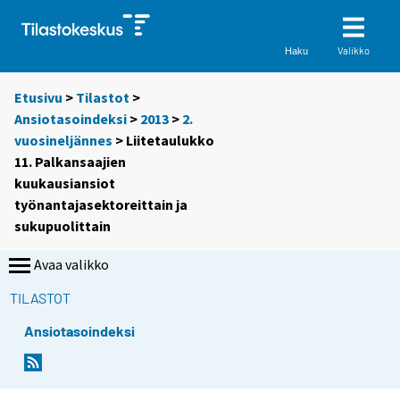
Valikko
Haku
Etusivu
>
Tilastot
>
Ansiotasoindeksi
>
2013
>
2.
vuosineljännes
> Liitetaulukko
11. Palkansaajien
kuukausiansiot
työnantajasektoreittain ja
sukupuolittain
Avaa valikko
TILASTOT
Ansiotasoindeksi