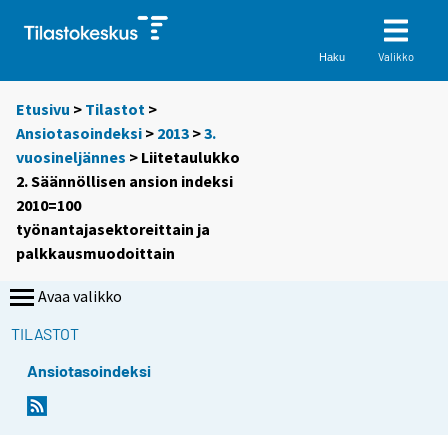
Valikko
Haku
Etusivu
>
Tilastot
>
Ansiotasoindeksi
>
2013
>
3.
vuosineljännes
> Liitetaulukko
2. Säännöllisen ansion indeksi
2010=100
työnantajasektoreittain ja
palkkausmuodoittain
Avaa valikko
TILASTOT
Ansiotasoindeksi