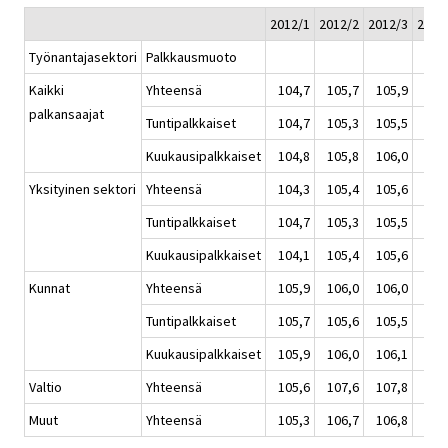
2012/1
2012/2
2012/3
2012
Työnantajasektori
Palkkausmuoto
Kaikki
Yhteensä
104,7
105,7
105,9
106
palkansaajat
Tuntipalkkaiset
104,7
105,3
105,5
106
Kuukausipalkkaiset
104,8
105,8
106,0
106
Yksityinen sektori
Yhteensä
104,3
105,4
105,6
106
Tuntipalkkaiset
104,7
105,3
105,5
106
Kuukausipalkkaiset
104,1
105,4
105,6
106
Kunnat
Yhteensä
105,9
106,0
106,0
106
Tuntipalkkaiset
105,7
105,6
105,5
105
Kuukausipalkkaiset
105,9
106,0
106,1
106
Valtio
Yhteensä
105,6
107,6
107,8
108
Muut
Yhteensä
105,3
106,7
106,8
107