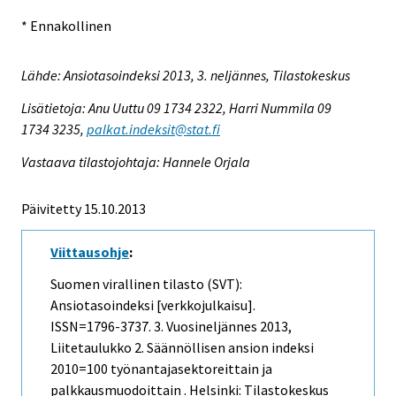
* Ennakollinen
Lähde: Ansiotasoindeksi 2013, 3. neljännes, Tilastokeskus
Lisätietoja: Anu Uuttu 09 1734 2322, Harri Nummila 09
1734 3235,
palkat.indeksit@stat.fi
Vastaava tilastojohtaja: Hannele Orjala
Päivitetty 15.10.2013
Viittausohje
:
Suomen virallinen tilasto (SVT):
Ansiotasoindeksi [verkkojulkaisu].
ISSN=1796-3737.
3. Vuosineljännes
2013,
Liitetaulukko 2. Säännöllisen ansion indeksi
2010=100 työnantajasektoreittain ja
palkkausmuodoittain . Helsinki: Tilastokeskus