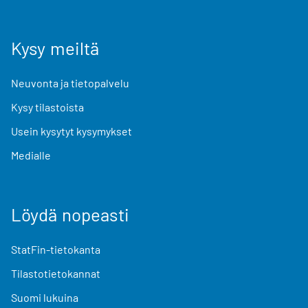
Kysy meiltä
Neuvonta ja tietopalvelu
Kysy tilastoista
Usein kysytyt kysymykset
Medialle
Löydä nopeasti
StatFin-tietokanta
Tilastotietokannat
Suomi lukuina