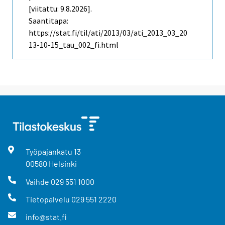
[viitattu: 9.8.2026].
Saantitapa:
https://stat.fi/til/ati/2013/03/ati_2013_03_20
13-10-15_tau_002_fi.html
Työpajankatu
13
00580
Helsinki
Vaihde
029 551 1000
Tietopalvelu
029 551 2220
info@stat.fi