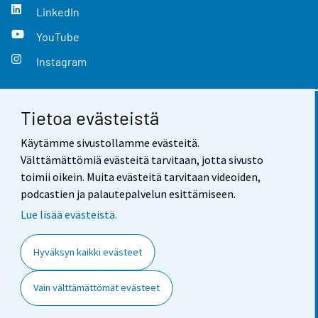
LinkedIn
YouTube
Instagram
Tietoa evästeistä
Yhteystiedot
Käytämme sivustollamme evästeitä.
Palaute
Välttämättömiä evästeitä tarvitaan, jotta sivusto
toimii oikein. Muita evästeitä tarvitaan videoiden,
Käyttöehdot
podcastien ja palautepalvelun esittämiseen.
Tietosuoja
Lue lisää evästeistä.
Saavutettavuus
Hyväksyn kaikki evästeet
Tietoa sivustosta
Vain välttämättömät evästeet
Evästeasetukset