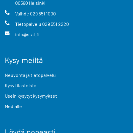
00580
Helsinki
Vaihde
029 551 1000
Tietopalvelu
029 551 2220
info@stat.fi
Kysy meiltä
Neuvonta ja tietopalvelu
Kysy tilastoista
Usein kysytyt kysymykset
Medialle
Löydä nopeasti