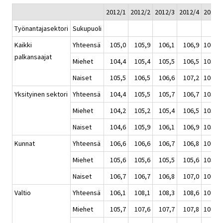
2012/1
2012/2
2012/3
2012/4
2012
Työnantajasektori
Sukupuoli
Kaikki
Yhteensä
105,0
105,9
106,1
106,9
106,0
palkansaajat
Miehet
104,4
105,4
105,5
106,5
105,5
Naiset
105,5
106,5
106,6
107,2
106,4
Yksityinen sektori
Yhteensä
104,4
105,5
105,7
106,7
105,6
Miehet
104,2
105,2
105,4
106,5
105,3
Naiset
104,6
105,9
106,1
106,9
105,9
Kunnat
Yhteensä
106,6
106,6
106,7
106,8
106,7
Miehet
105,6
105,6
105,5
105,6
105,6
Naiset
106,7
106,7
106,8
107,0
106,8
Valtio
Yhteensä
106,1
108,1
108,3
108,6
107,7
Miehet
105,7
107,6
107,7
107,8
107,2