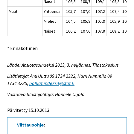
Naiset
106,5
108,7
109,1
109,5
108,5
Muut
Yhteensä
105,7
107,0
107,2
107,4
106,8
Miehet
104,5
105,9
105,9
105,9
105,6
Naiset
106,2
107,6
107,8
108,2
107,4
* Ennakollinen
Lähde: Ansiotasoindeksi 2013, 3. neljännes, Tilastokeskus
Lisätietoja: Anu Uuttu 09 1734 2322, Harri Nummila 09
1734 3235,
palkat.indeksit@stat.fi
Vastaava tilastojohtaja: Hannele Orjala
Päivitetty 15.10.2013
Viittausohje
: