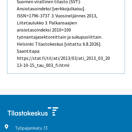
Suomen virallinen tilasto (SVT):
Ansiotasoindeksi [verkkojulkaisu].
ISSN=1796-3737.
3. Vuosineljännes
2013,
Liitetaulukko 3. Palkansaajien
ansiotasoindeksi 2010=100
työnantajasektoreittain ja sukupuolittain .
Helsinki: Tilastokeskus [viitattu: 6.8.2026].
Saantitapa:
https://stat.fi/til/ati/2013/03/ati_2013_03_20
13-10-15_tau_003_fi.html
Työpajankatu
13