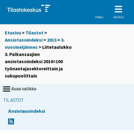
Valikko
Haku
Etusivu
>
Tilastot
>
Ansiotasoindeksi
>
2013
>
3.
vuosineljännes
> Liitetaulukko
3. Palkansaajien
ansiotasoindeksi 2010=100
työnantajasektoreittain ja
sukupuolittain
Avaa valikko
TILASTOT
Ansiotasoindeksi