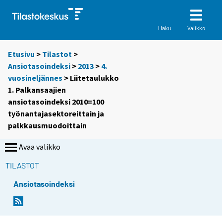
Valikko
Haku
Etusivu
>
Tilastot
>
Ansiotasoindeksi
>
2013
>
4.
vuosineljännes
> Liitetaulukko
1. Palkansaajien
ansiotasoindeksi 2010=100
työnantajasektoreittain ja
palkkausmuodoittain
Avaa valikko
TILASTOT
Ansiotasoindeksi