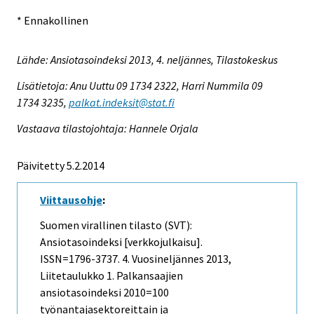
* Ennakollinen
Lähde: Ansiotasoindeksi 2013, 4. neljännes, Tilastokeskus
Lisätietoja: Anu Uuttu 09 1734 2322, Harri Nummila 09
1734 3235,
palkat.indeksit@stat.fi
Vastaava tilastojohtaja: Hannele Orjala
Päivitetty 5.2.2014
Viittausohje
:
Suomen virallinen tilasto (SVT):
Ansiotasoindeksi [verkkojulkaisu].
ISSN=1796-3737.
4. Vuosineljännes
2013,
Liitetaulukko 1. Palkansaajien
ansiotasoindeksi 2010=100
työnantajasektoreittain ja