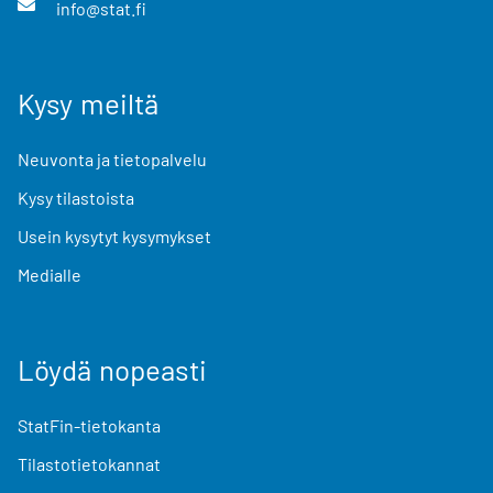
info@stat.fi
Kysy meiltä
Neuvonta ja tietopalvelu
Kysy tilastoista
Usein kysytyt kysymykset
Medialle
Löydä nopeasti
StatFin-tietokanta
Tilastotietokannat