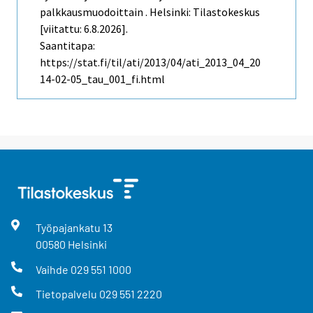
palkkausmuodoittain . Helsinki: Tilastokeskus
[viitattu: 6.8.2026].
Saantitapa:
https://stat.fi/til/ati/2013/04/ati_2013_04_20
14-02-05_tau_001_fi.html
Työpajankatu
13
00580
Helsinki
Vaihde
029 551 1000
Tietopalvelu
029 551 2220