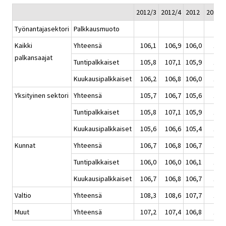
2012/3
2012/4
2012
2013/
Työnantajasektori
Palkkausmuoto
Kaikki
Yhteensä
106,1
106,9
106,0
107
palkansaajat
Tuntipalkkaiset
105,8
107,1
105,9
106
Kuukausipalkkaiset
106,2
106,8
106,0
107
Yksityinen sektori
Yhteensä
105,7
106,7
105,6
106
Tuntipalkkaiset
105,8
107,1
105,9
106
Kuukausipalkkaiset
105,6
106,6
105,4
106
Kunnat
Yhteensä
106,7
106,8
106,7
107
Tuntipalkkaiset
106,0
106,0
106,1
107
Kuukausipalkkaiset
106,7
106,8
106,7
107
Valtio
Yhteensä
108,3
108,6
107,7
108
Muut
Yhteensä
107,2
107,4
106,8
107