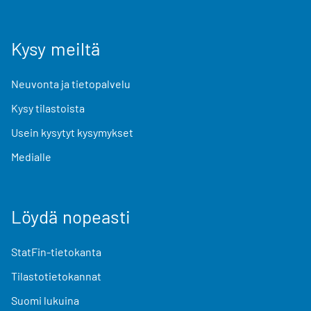
Kysy meiltä
Neuvonta ja tietopalvelu
Kysy tilastoista
Usein kysytyt kysymykset
Medialle
Löydä nopeasti
StatFin-tietokanta
Tilastotietokannat
Suomi lukuina