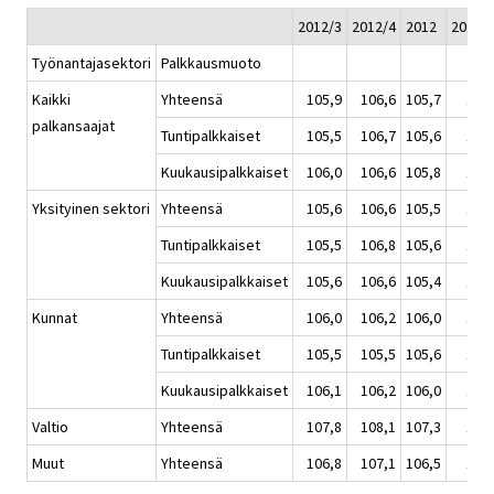
2012/3
2012/4
2012
2013/
Työnantajasektori
Palkkausmuoto
Kaikki
Yhteensä
105,9
106,6
105,7
107
palkansaajat
Tuntipalkkaiset
105,5
106,7
105,6
107
Kuukausipalkkaiset
106,0
106,6
105,8
107
Yksityinen sektori
Yhteensä
105,6
106,6
105,5
107
Tuntipalkkaiset
105,5
106,8
105,6
107
Kuukausipalkkaiset
105,6
106,6
105,4
107
Kunnat
Yhteensä
106,0
106,2
106,0
107
Tuntipalkkaiset
105,5
105,5
105,6
107
Kuukausipalkkaiset
106,1
106,2
106,0
107
Valtio
Yhteensä
107,8
108,1
107,3
108
Muut
Yhteensä
106,8
107,1
106,5
107