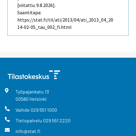
[viitattu: 9.8.2026].
Saantitapa:
https://stat.fi/til/ati/2013/04/ati_2013_04_20
14-02-05_tau_002_fi.html
Työpajankatu
13
00580
Helsinki
Vaihde
029 551 1000
Tietopalvelu
029 551 2220
info@stat.fi