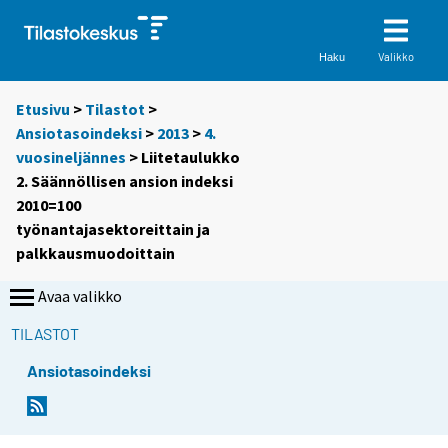
Valikko
Haku
Etusivu
>
Tilastot
>
Ansiotasoindeksi
>
2013
>
4.
vuosineljännes
> Liitetaulukko
2. Säännöllisen ansion indeksi
2010=100
työnantajasektoreittain ja
palkkausmuodoittain
Avaa valikko
TILASTOT
Ansiotasoindeksi