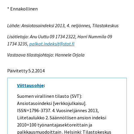
* Ennakollinen
Lähde: Ansiotasoindeksi 2013, 4. neljännes, Tilastokeskus
Lisätietoja: Anu Uuttu 09 1734 2322, Harri Nummila 09
1734 3235,
palkat.indeksit@stat.fi
Vastaava tilastojohtaja: Hannele Orjala
Päivitetty 5.2.2014
Viittausohje
:
Suomen virallinen tilasto (SVT):
Ansiotasoindeksi [verkkojulkaisu].
ISSN=1796-3737.
4. Vuosineljännes
2013,
Liitetaulukko 2. Säännöllisen ansion indeksi
2010=100 työnantajasektoreittain ja
palkkausmuodoittain . Helsinki: Tilastokeskus