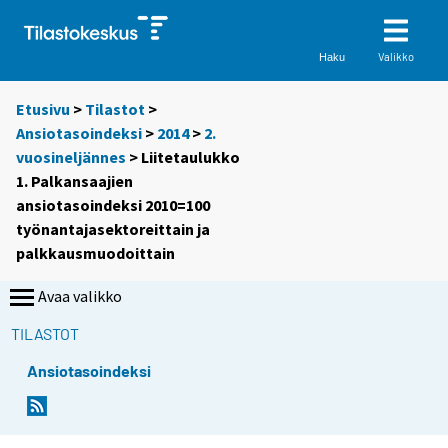
Valikko
Haku
Etusivu
>
Tilastot
>
Ansiotasoindeksi
>
2014
>
2.
vuosineljännes
> Liitetaulukko
1. Palkansaajien
ansiotasoindeksi 2010=100
työnantajasektoreittain ja
palkkausmuodoittain
Avaa valikko
TILASTOT
Ansiotasoindeksi