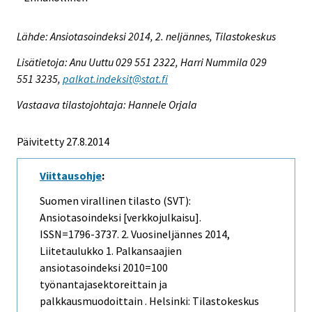
Lähde: Ansiotasoindeksi 2014, 2. neljännes, Tilastokeskus
Lisätietoja: Anu Uuttu 029 551 2322, Harri Nummila 029
551 3235,
palkat.indeksit@stat.fi
Vastaava tilastojohtaja: Hannele Orjala
Päivitetty 27.8.2014
Viittausohje
:
Suomen virallinen tilasto (SVT):
Ansiotasoindeksi [verkkojulkaisu].
ISSN=1796-3737.
2. Vuosineljännes
2014,
Liitetaulukko 1. Palkansaajien
ansiotasoindeksi 2010=100
työnantajasektoreittain ja
palkkausmuodoittain . Helsinki: Tilastokeskus