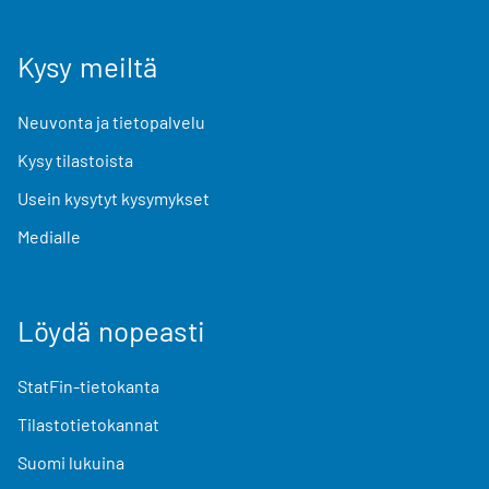
Kysy meiltä
Neuvonta ja tietopalvelu
Kysy tilastoista
Usein kysytyt kysymykset
Medialle
Löydä nopeasti
StatFin-tietokanta
Tilastotietokannat
Suomi lukuina