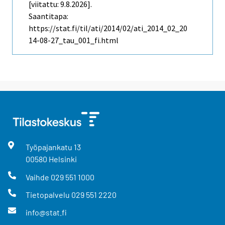
[viitattu: 9.8.2026].
Saantitapa:
https://stat.fi/til/ati/2014/02/ati_2014_02_20
14-08-27_tau_001_fi.html
Työpajankatu
13
00580
Helsinki
Vaihde
029 551 1000
Tietopalvelu
029 551 2220
info@stat.fi