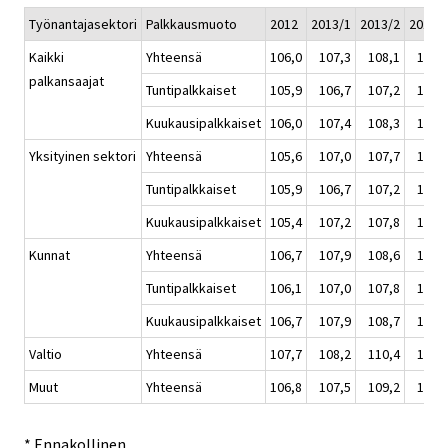
Työnantajasektori
Palkkausmuoto
2012
2013/1
2013/2
2013/
Kaikki
Yhteensä
106,0
107,3
108,1
108,
palkansaajat
Tuntipalkkaiset
105,9
106,7
107,2
107,
Kuukausipalkkaiset
106,0
107,4
108,3
108,
Yksityinen sektori
Yhteensä
105,6
107,0
107,7
108,
Tuntipalkkaiset
105,9
106,7
107,2
107,
Kuukausipalkkaiset
105,4
107,2
107,8
108,
Kunnat
Yhteensä
106,7
107,9
108,6
108,
Tuntipalkkaiset
106,1
107,0
107,8
108,
Kuukausipalkkaiset
106,7
107,9
108,7
108,
Valtio
Yhteensä
107,7
108,2
110,4
110,
Muut
Yhteensä
106,8
107,5
109,2
109,
* Ennakollinen