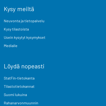
Kysy meiltä
Neuvonta ja tietopalvelu
Kysy tilastoista
Usein kysytyt kysymykset
Medialle
Löydä nopeasti
StatFin-tietokanta
Tilastotietokannat
Suomi lukuina
Rahanarvonmuunnin