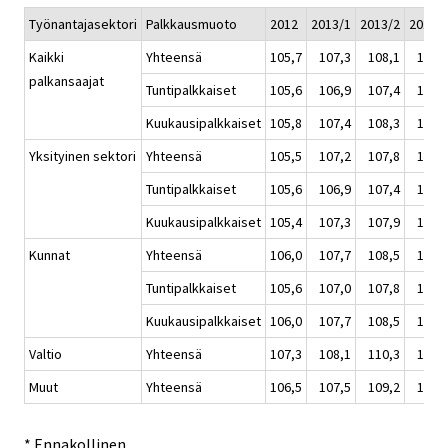
Työnantajasektori
Palkkausmuoto
2012
2013/1
2013/2
2013/
Kaikki
Yhteensä
105,7
107,3
108,1
108,
palkansaajat
Tuntipalkkaiset
105,6
106,9
107,4
107,
Kuukausipalkkaiset
105,8
107,4
108,3
108,
Yksityinen sektori
Yhteensä
105,5
107,2
107,8
108,
Tuntipalkkaiset
105,6
106,9
107,4
107,
Kuukausipalkkaiset
105,4
107,3
107,9
108,
Kunnat
Yhteensä
106,0
107,7
108,5
108,
Tuntipalkkaiset
105,6
107,0
107,8
108,
Kuukausipalkkaiset
106,0
107,7
108,5
108,
Valtio
Yhteensä
107,3
108,1
110,3
110,
Muut
Yhteensä
106,5
107,5
109,2
109,
* Ennakollinen