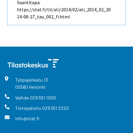
Saantitapa:
https://stat.fi/til/ati/2014/02/ati_2014_02_20
14-08-27_tau_002_fi.html
Työpajankatu
13
00580
Helsinki
Vaihde
029 551 1000
Tietopalvelu
029 551 2220
info@stat.fi