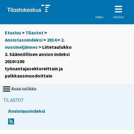
Valikko
Haku
Etusivu
>
Tilastot
>
Ansiotasoindeksi
>
2014
>
2.
vuosineljännes
> Liitetaulukko
2. Säännöllisen ansion indeksi
2010=100
työnantajasektoreittain ja
palkkausmuodoittain
Avaa valikko
TILASTOT
Ansiotasoindeksi