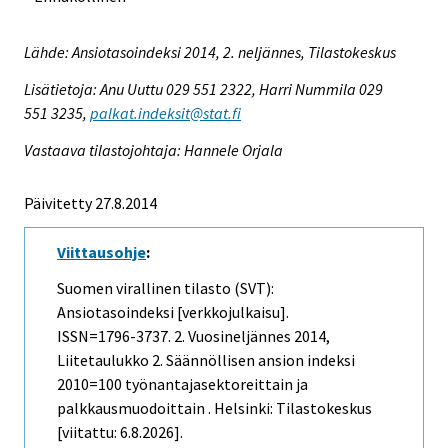
Lähde: Ansiotasoindeksi 2014, 2. neljännes, Tilastokeskus
Lisätietoja: Anu Uuttu 029 551 2322, Harri Nummila 029
551 3235,
palkat.indeksit@stat.fi
Vastaava tilastojohtaja: Hannele Orjala
Päivitetty 27.8.2014
Viittausohje
:
Suomen virallinen tilasto (SVT):
Ansiotasoindeksi [verkkojulkaisu].
ISSN=1796-3737.
2. Vuosineljännes
2014,
Liitetaulukko 2. Säännöllisen ansion indeksi
2010=100 työnantajasektoreittain ja
palkkausmuodoittain . Helsinki: Tilastokeskus
[viitattu: 6.8.2026].