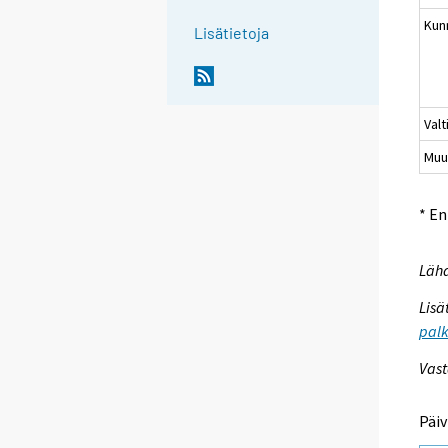
Kun
Lisätietoja
Valt
Muu
* E
Lähd
Lisä
palk
Vast
Päiv