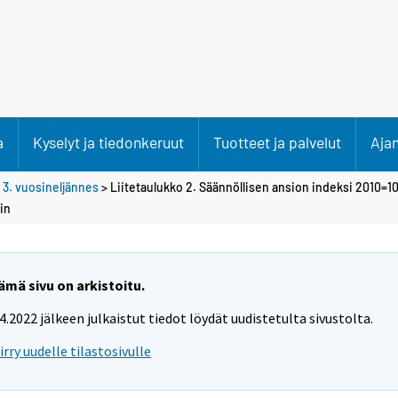
a
Kyselyt ja tiedonkeruut
Tuotteet ja palvelut
Aja
>
3. vuosineljännes
> Liitetaulukko 2. Säännöllisen ansion indeksi 2010=1
in
ämä sivu on arkistoitu.
.4.2022 jälkeen julkaistut tiedot löydät uudistetulta sivustolta.
iirry uudelle tilastosivulle