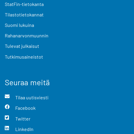
StatFin-tietokanta
Tilastotietokannat
Suomi lukuina
Rahanarvonmuunnin
Tulevat julkaisut
Tutkimusaineistot
Seuraa meitä
Tilaa uutisviesti
Facebook
Twitter
LinkedIn