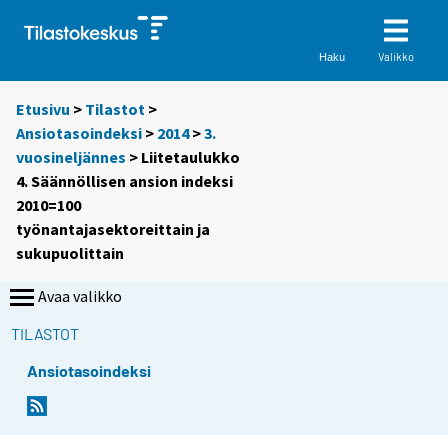
Valikko
Haku
Etusivu
>
Tilastot
>
Ansiotasoindeksi
>
2014
>
3.
vuosineljännes
> Liitetaulukko
4. Säännöllisen ansion indeksi
2010=100
työnantajasektoreittain ja
sukupuolittain
Avaa valikko
TILASTOT
Ansiotasoindeksi