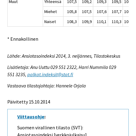
Muut
Yhteensä
107,5
109,2
109,3
109,5
108,9
Miehet
105,8
107,5
107,6
107,7
107,2
Naiset
108,3
109,9
110,1
110,3
109,7
* Ennakollinen
Lähde: Ansiotasoindeksi 2014, 3. neljännes, Tilastokeskus
Lisätietoja: Anu Uuttu 029 551 2322, Harri Nummila 029
551 3235,
palkat.indeksit@stat.fi
Vastaava tilastojohtaja: Hannele Orjala
Päivitetty 15.10.2014
Viittausohje
:
Suomen virallinen tilasto (SVT):
Ansiotasoindeksi [verkkojulkaisu].