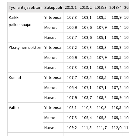
Työnantajasektori
Sukupuoli
2013/1
2013/2
2013/3
2013/4
2013
Kaikki
Yhteensä
107,3
108,1
108,5
108,9
108,2
palkansaajat
Miehet
106,9
107,6
107,9
108,4
107,7
Naiset
107,7
108,6
109,1
109,4
108,7
Yksityinen sektori
Yhteensä
107,2
107,8
108,3
108,8
108,0
Miehet
106,9
107,5
107,9
108,5
107,7
Naiset
107,3
108,1
108,8
109,2
108,4
Kunnat
Yhteensä
107,7
108,5
108,5
108,7
108,3
Miehet
106,4
107,1
107,1
107,2
107,0
Naiset
107,9
108,7
108,8
108,9
108,6
Valtio
Yhteensä
108,1
110,3
110,3
110,5
109,8
Miehet
107,3
109,4
109,3
109,4
108,8
Naiset
109,2
111,5
111,7
112,0
111,1