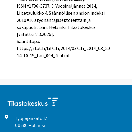
ISSN=1796-3737.
3. Vuosineljännes
2014,
Liitetaulukko 4. Säännöllisen ansion indeksi
2010=100 työnantajasektoreittain ja
sukupuolittain . Helsinki: Tilastokeskus
[viitattu: 8.8.2026].
Saantitapa:
https://stat.fi/til/ati/2014/03/ati_2014_03_20
14-10-15_tau_004_fi.html
Työpajankatu
13
00580
Helsinki