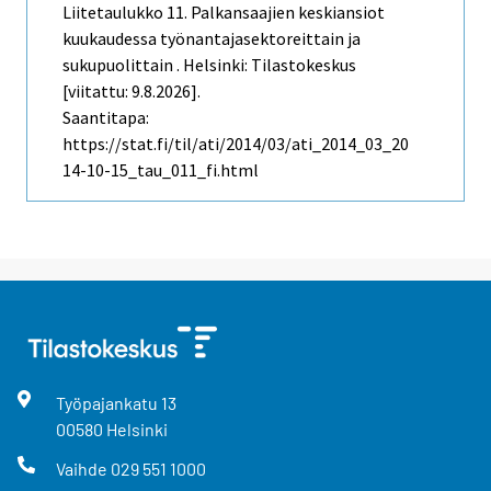
Liitetaulukko 11. Palkansaajien keskiansiot
kuukaudessa työnantajasektoreittain ja
sukupuolittain . Helsinki: Tilastokeskus
[viitattu: 9.8.2026].
Saantitapa:
https://stat.fi/til/ati/2014/03/ati_2014_03_20
14-10-15_tau_011_fi.html
Työpajankatu
13
00580
Helsinki
Vaihde
029 551 1000