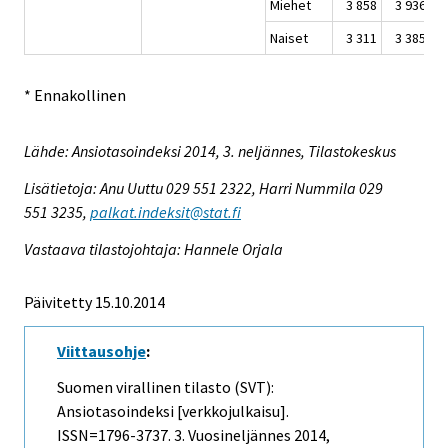
Miehet
3 858
3 936
Naiset
3 311
3 385
* Ennakollinen
Lähde: Ansiotasoindeksi 2014, 3. neljännes, Tilastokeskus
Lisätietoja: Anu Uuttu 029 551 2322, Harri Nummila 029
551 3235,
palkat.indeksit@stat.fi
Vastaava tilastojohtaja: Hannele Orjala
Päivitetty 15.10.2014
Viittausohje
:
Suomen virallinen tilasto (SVT):
Ansiotasoindeksi [verkkojulkaisu].
ISSN=1796-3737.
3. Vuosineljännes
2014,