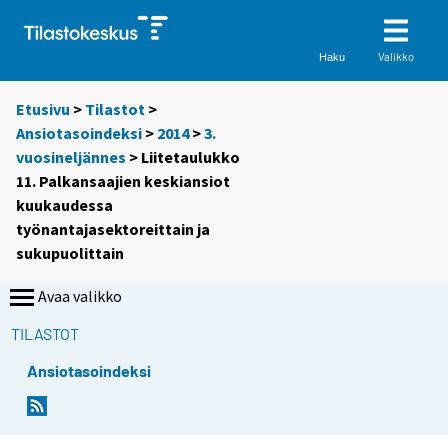
Valikko
Haku
Etusivu
>
Tilastot
>
Ansiotasoindeksi
>
2014
>
3.
vuosineljännes
> Liitetaulukko
11. Palkansaajien keskiansiot
kuukaudessa
työnantajasektoreittain ja
sukupuolittain
Avaa valikko
TILASTOT
Ansiotasoindeksi