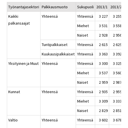
Työnantajasektori
Palkkausmuoto
Sukupuoli
2013/1
2013/2
2
Kaikki
Yhteensä
Yhteensä
3 227
3 255
palkansaajat
Miehet
3 531
3 558
Naiset
2 928
2 956
Tuntipalkkaiset
Yhteensä
2 615
2 629
Kuukausipalkkaiset
Yhteensä
3 363
3 392
Yksityinen ja Muut
Yhteensä
Yhteensä
3 300
3 325
Miehet
3 537
3 560
Naiset
2 959
2 987
Kunnat
Yhteensä
Yhteensä
2 935
2 959
Miehet
3 309
3 333
Naiset
2 829
2 851
Valtio
Yhteensä
Yhteensä
3 602
3 678