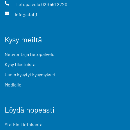
Tietopalvelu
029 551 2220
info@stat.fi
Kysy meiltä
Neuvonta ja tietopalvelu
Kysy tilastoista
Usein kysytyt kysymykset
Medialle
Löydä nopeasti
StatFin-tietokanta