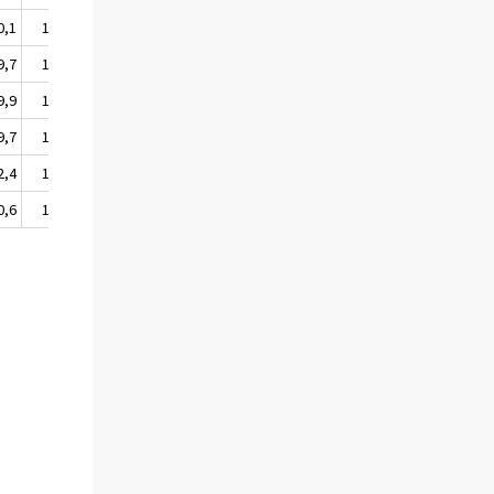
0,1
110,6
109,9
110,8
9,7
109,7
109,3
109,9
9,9
110,2
109,3
110,3
9,7
109,7
109,3
109,9
2,4
113,1
112,0
113,2
0,6
111,1
110,3
111,2