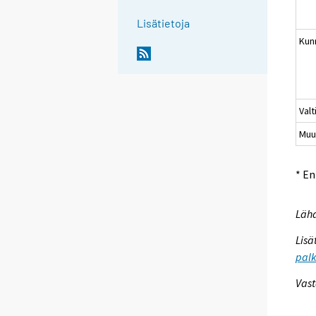
Lisätietoja
Kun
Valt
Muu
* E
Lähd
Lisä
palk
Vast