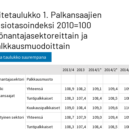
itetaulukko 1. Palkansaajien
siotasoindeksi 2010=100
önantajasektoreittain ja
lkkausmuodoittain
a taulukko suurempana
2013/4
2013
2014/1*
2014/2*
2014
nantajasektori
Palkkausmuoto
ki
Yhteensä
108,9
108,2
109,1
109,4
10
kansaajat
Tuntipalkkaiset
108,3
107,4
108,4
108,5
10
Kuukausipalkkaiset
109,0
108,4
109,3
109,6
11
tyinen sektori
Yhteensä
108,7
107,9
109,0
109,4
10
Tuntipalkkaiset
108,3
107,4
108,4
108,5
10