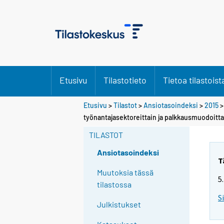
Etusivu
Tilastotieto
Tietoa tilastoist
Etusivu
>
Tilastot
>
Ansiotasoindeksi
>
2015
työnantajasektoreittain ja palkkausmuodoitta
TILASTOT
Ansiotasoindeksi
T
Muutoksia tässä
5
tilastossa
S
Julkistukset