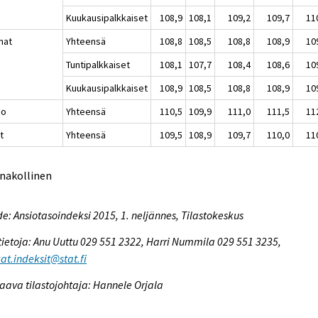
Kuukausipalkkaiset
108,9
108,1
109,2
109,7
11
nat
Yhteensä
108,8
108,5
108,8
108,9
10
Tuntipalkkaiset
108,1
107,7
108,4
108,6
10
Kuukausipalkkaiset
108,9
108,5
108,8
108,9
10
io
Yhteensä
110,5
109,9
111,0
111,5
11
t
Yhteensä
109,5
108,9
109,7
110,0
11
nnakollinen
e: Ansiotasoindeksi 2015, 1. neljännes, Tilastokeskus
tietoja: Anu Uuttu 029 551 2322, Harri Nummila 029 551 3235,
at.indeksit@stat.fi
aava tilastojohtaja: Hannele Orjala