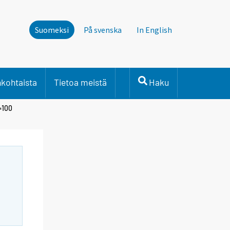
Suomeksi
På svenska
In English
nkohtaista
Tietoa meistä
Haku
=100