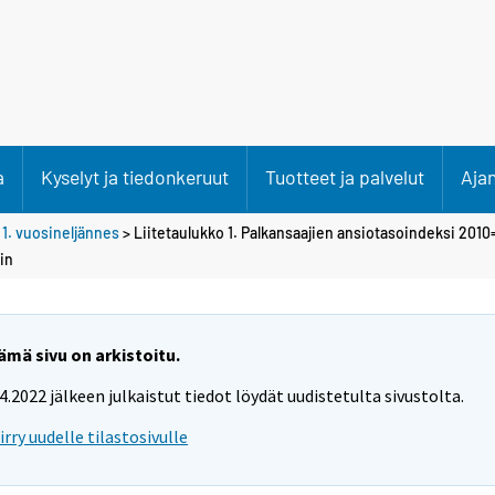
a
Kyselyt ja tiedonkeruut
Tuotteet ja palvelut
Aja
>
1. vuosineljännes
> Liitetaulukko 1. Palkansaajien ansiotasoindeksi 2010
in
ämä sivu on arkistoitu.
.4.2022 jälkeen julkaistut tiedot löydät uudistetulta sivustolta.
iirry uudelle tilastosivulle