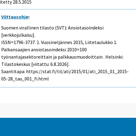
itetty 28.5.2015
Viittausohje
:
Suomen virallinen tilasto (SVT): Ansiotasoindeksi
[verkkojulkaisu].
ISSN=1796-3737.
1. Vuosineljännes
2015, Liitetaulukko 1.
Palkansaajien ansiotasoindeksi 2010=100
työnantajasektoreittain ja palkkausmuodoittain . Helsinki:
Tilastokeskus [viitattu: 6.8.2026].
Saantitapa: https://stat.fi/til/ati/2015/01/ati_2015_01_2015-
05-28_tau_001_fi.html