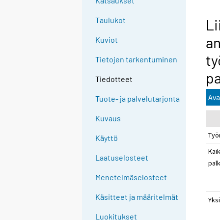
Katsaukset
Taulukot
Li
an
Kuviot
ty
Tietojen tarkentuminen
pa
Tiedotteet
Ava
Tuote- ja palvelutarjonta
Kuvaus
Työ
Käyttö
Kaik
Laatuselosteet
pal
Menetelmäselosteet
Käsitteet ja määritelmät
Yksi
Luokitukset