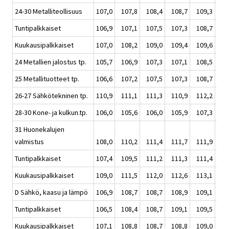
24-30 Metalliteollisuus
107,0
107,8
108,4
108,7
109,3
108
Tuntipalkkaiset
106,9
107,1
107,5
107,3
108,7
107
Kuukausipalkkaiset
107,0
108,2
109,0
109,4
109,6
109
24 Metallien jalostus tp.
105,7
106,9
107,3
107,1
108,5
107
25 Metallituotteet tp.
106,6
107,2
107,5
107,3
108,7
107
26-27 Sähkötekninen tp.
110,9
111,1
111,3
110,9
112,2
111
28-30 Kone- ja kulkun.tp.
106,0
105,6
106,0
105,9
107,3
106
31 Huonekalujen
valmistus
108,0
110,2
111,4
111,7
111,9
111
Tuntipalkkaiset
107,4
109,5
111,2
111,3
111,4
110
Kuukausipalkkaiset
109,0
111,5
112,0
112,6
113,1
112
D Sähkö, kaasu ja lämpö
106,9
108,7
108,7
108,9
109,1
108
Tuntipalkkaiset
106,5
108,4
108,7
109,1
109,5
108
Kuukausipalkkaiset
107,1
108,8
108,7
108,8
109,0
108