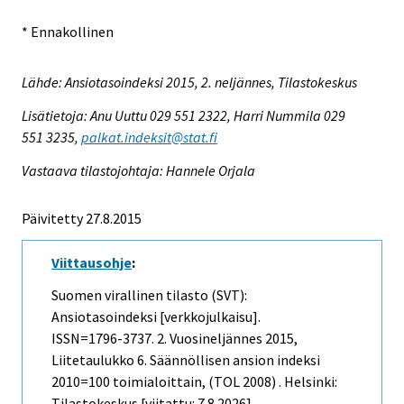
* Ennakollinen
Lähde: Ansiotasoindeksi 2015, 2. neljännes, Tilastokeskus
Lisätietoja: Anu Uuttu 029 551 2322, Harri Nummila 029
551 3235,
palkat.indeksit@stat.fi
Vastaava tilastojohtaja: Hannele Orjala
Päivitetty 27.8.2015
Viittausohje
:
Suomen virallinen tilasto (SVT):
Ansiotasoindeksi [verkkojulkaisu].
ISSN=1796-3737.
2. Vuosineljännes
2015,
Liitetaulukko 6. Säännöllisen ansion indeksi
2010=100 toimialoittain, (TOL 2008) . Helsinki:
Tilastokeskus [viitattu: 7.8.2026].