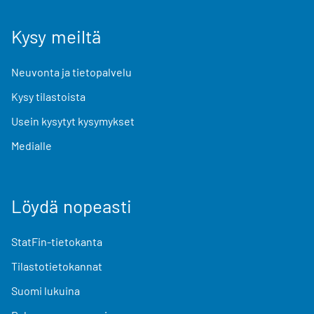
Kysy meiltä
Neuvonta ja tietopalvelu
Kysy tilastoista
Usein kysytyt kysymykset
Medialle
Löydä nopeasti
StatFin-tietokanta
Tilastotietokannat
Suomi lukuina