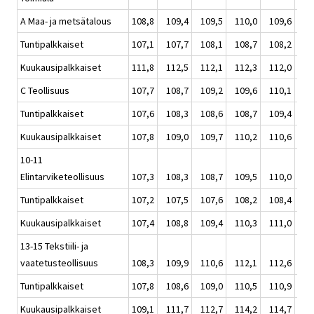
A Maa- ja metsätalous
108,8
109,4
109,5
110,0
109,6
109
Tuntipalkkaiset
107,1
107,7
108,1
108,7
108,2
108
Kuukausipalkkaiset
111,8
112,5
112,1
112,3
112,0
112
C Teollisuus
107,7
108,7
109,2
109,6
110,1
109
Tuntipalkkaiset
107,6
108,3
108,6
108,7
109,4
108
Kuukausipalkkaiset
107,8
109,0
109,7
110,2
110,6
109
10-11
Elintarviketeollisuus
107,3
108,3
108,7
109,5
110,0
109
Tuntipalkkaiset
107,2
107,5
107,6
108,2
108,4
107
Kuukausipalkkaiset
107,4
108,8
109,4
110,3
111,0
109
13-15 Tekstiili- ja
vaatetusteollisuus
108,3
109,9
110,6
112,1
112,6
111
Tuntipalkkaiset
107,8
108,6
109,0
110,5
110,9
109
Kuukausipalkkaiset
109,1
111,7
112,7
114,2
114,7
113