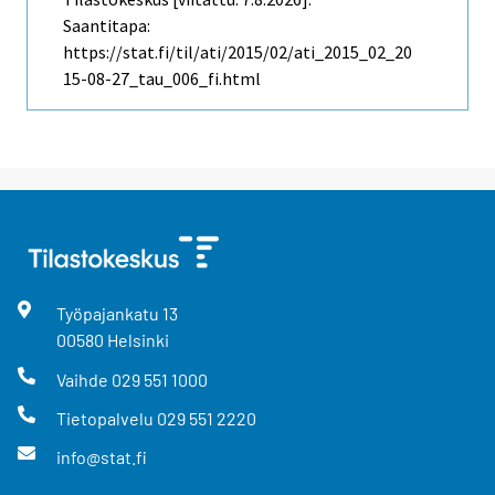
Saantitapa:
https://stat.fi/til/ati/2015/02/ati_2015_02_20
15-08-27_tau_006_fi.html
Työpajankatu
13
00580
Helsinki
Vaihde
029 551 1000
Tietopalvelu
029 551 2220
info@stat.fi