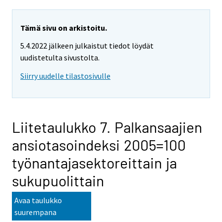
Tämä sivu on arkistoitu.
5.4.2022 jälkeen julkaistut tiedot löydät
uudistetulta sivustolta.
Siirry uudelle tilastosivulle
Liitetaulukko 7. Palkansaajien
ansiotasoindeksi 2005=100
työnantajasektoreittain ja
sukupuolittain
Avaa taulukko
suurempana