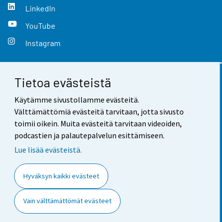
LinkedIn
YouTube
Instagram
Tietoa evästeistä
Yhteystiedot
Käytämme sivustollamme evästeitä.
Palaute
Välttämättömiä evästeitä tarvitaan, jotta sivusto
toimii oikein. Muita evästeitä tarvitaan videoiden,
Käyttöehdot
podcastien ja palautepalvelun esittämiseen.
Tietosuoja
Lue lisää evästeistä.
Saavutettavuus
Hyväksyn kaikki evästeet
Tietoa sivustosta
Vain välttämättömät evästeet
Evästeasetukset