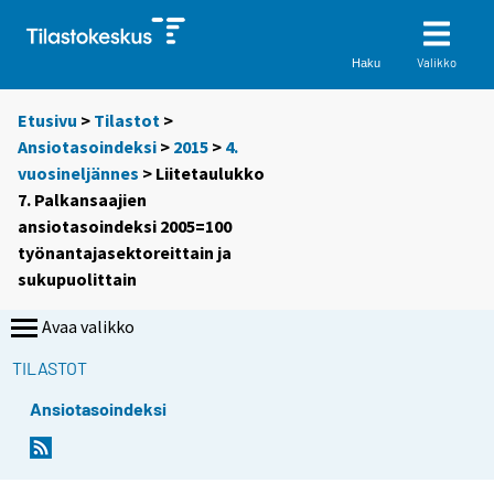
Valikko
Haku
Etusivu
>
Tilastot
>
Ansiotasoindeksi
>
2015
>
4.
vuosineljännes
> Liitetaulukko
7. Palkansaajien
ansiotasoindeksi 2005=100
työnantajasektoreittain ja
sukupuolittain
Avaa valikko
TILASTOT
Ansiotasoindeksi