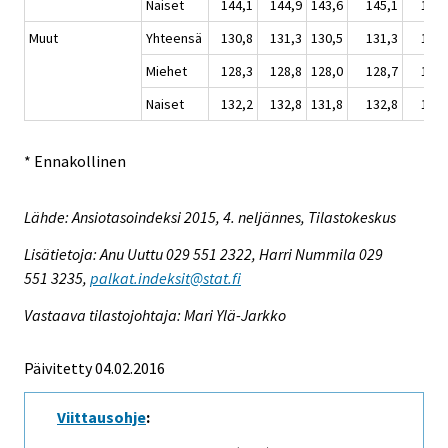
Naiset
144,1
144,9
143,6
145,1
145,
Muut
Yhteensä
130,8
131,3
130,5
131,3
131,
Miehet
128,3
128,8
128,0
128,7
128,
Naiset
132,2
132,8
131,8
132,8
133,
* Ennakollinen
Lähde: Ansiotasoindeksi 2015, 4. neljännes, Tilastokeskus
Lisätietoja: Anu Uuttu 029 551 2322, Harri Nummila 029
551 3235,
palkat.indeksit@stat.fi
Vastaava tilastojohtaja: Mari Ylä-Jarkko
Päivitetty 04.02.2016
Viittausohje
: