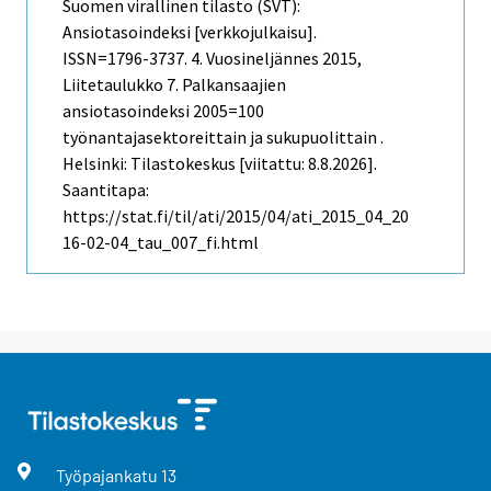
Suomen virallinen tilasto (SVT):
Ansiotasoindeksi [verkkojulkaisu].
ISSN=1796-3737.
4. Vuosineljännes
2015,
Liitetaulukko 7. Palkansaajien
ansiotasoindeksi 2005=100
työnantajasektoreittain ja sukupuolittain .
Helsinki: Tilastokeskus [viitattu: 8.8.2026].
Saantitapa:
https://stat.fi/til/ati/2015/04/ati_2015_04_20
16-02-04_tau_007_fi.html
Työpajankatu
13