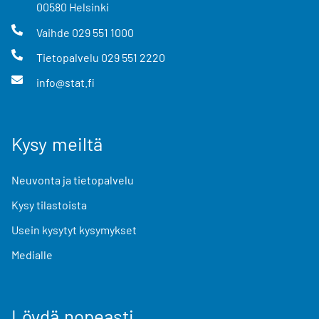
00580
Helsinki
Vaihde
029 551 1000
Tietopalvelu
029 551 2220
info@stat.fi
Kysy meiltä
Neuvonta ja tietopalvelu
Kysy tilastoista
Usein kysytyt kysymykset
Medialle
Löydä nopeasti