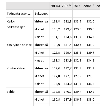
2014/3
2014/4
2014
2015/1*
2015/2
Työnantajasektori
Sukupuoli
Kaikki
Yhteensä
131,8
132,3
131,5
132,6
132,
palkansaajat
Miehet
129,2
129,7
129,0
130,0
130,
Naiset
134,1
134,6
133,7
134,8
135,
Yksityinen sektori
Yhteensä
130,9
131,5
130,7
131,9
132,
Miehet
128,8
129,4
128,6
129,7
130,
Naiset
133,3
133,9
132,9
134,2
134,
Kuntasektori
Yhteensä
132,6
132,7
132,1
132,8
133,
Miehet
127,8
127,8
127,5
128,0
128,
Naiset
133,9
134,0
133,4
134,2
134,
Valtio
Yhteensä
139,8
140,7
139,4
140,9
141,
Miehet
136,9
137,9
136,5
138,0
138,