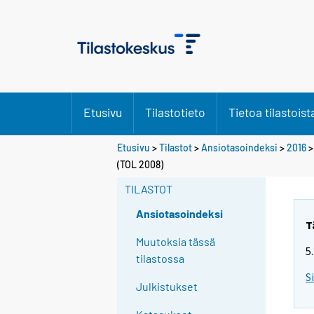
Etusivu
Tilastotieto
Tietoa tilastoist
Etusivu
>
Tilastot
>
Ansiotasoindeksi
>
2016
(TOL 2008)
TILASTOT
Ansiotasoindeksi
T
Muutoksia tässä
5
tilastossa
S
Julkistukset