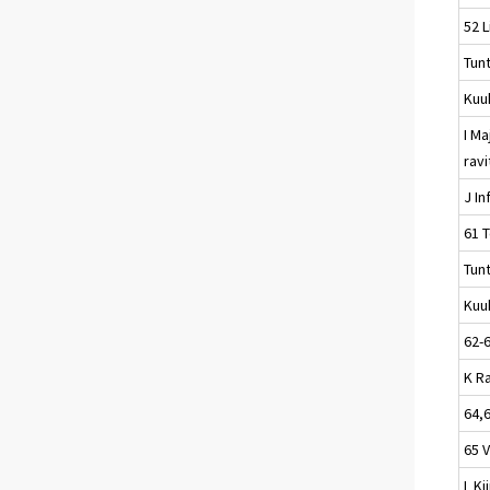
52 L
Tun
Kuu
I Ma
rav
J In
61 T
Tun
Kuu
62-
K R
64,
65 
L Ki