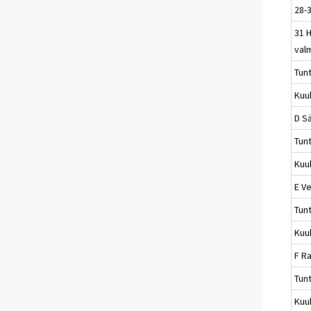
28-3
31 
val
Tun
Kuu
D S
Tun
Kuu
E Ve
Tun
Kuu
F R
Tun
Kuu