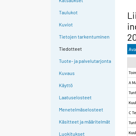
Katsaukset
Taulukot
Li
in
Kuviot
2
Tietojen tarkentuminen
Tiedotteet
Ava
Tuote- ja palvelutarjonta
Toi
Kuvaus
A M
Käyttö
Tun
Laatuselosteet
Kuu
Menetelmäselosteet
C Te
Käsitteet ja määritelmät
Tun
Kuu
Luokitukset