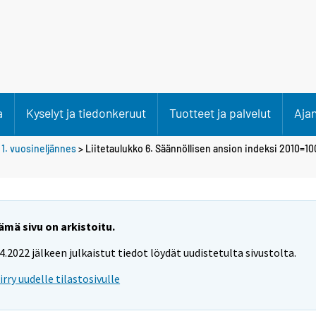
a
Kyselyt ja tiedonkeruut
Tuotteet ja palvelut
Aja
>
1. vuosineljännes
> Liitetaulukko 6. Säännöllisen ansion indeksi 2010=100
ämä sivu on arkistoitu.
.4.2022 jälkeen julkaistut tiedot löydät uudistetulta sivustolta.
iirry uudelle tilastosivulle