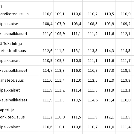
11
tarviketeollisuus
110,0
109,1
110,0
110,2
110,5
110,9
tipalkkaiset
108,4
107,9
108,4
108,5
108,9
109,2
kausipalkkaiset
111,0
109,9
111,1
111,2
111,6
112,1
5 Tekstiili- ja
tetusteollisuus
112,6
111,3
113,1
113,5
114,3
114,5
tipalkkaiset
110,9
109,8
110,9
111,1
111,6
111,7
kausipalkkaiset
114,7
113,3
116,0
116,8
117,9
118,2
Sahateollisuus
111,6
111,4
112,0
112,5
112,9
113,3
tipalkkaiset
111,5
111,2
111,4
111,5
111,8
112,1
kausipalkkaiset
111,9
111,8
113,5
114,6
115,4
116,0
aperi- ja
onkiteollisuus
111,3
110,9
111,5
111,8
112,1
112,5
tipalkkaiset
110,6
110,1
110,6
110,7
111,0
111,4