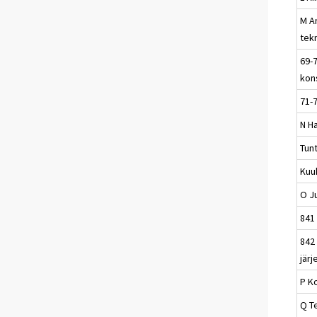
M A
tek
69-7
kons
71-7
N Ha
Tun
Kuu
O Ju
841 
842
järj
P K
Q T