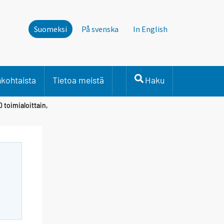
Suomeksi
På svenska
In English
nkohtaista
Tietoa meistä
Haku
 toimialoittain,