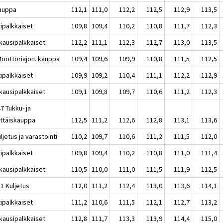
auppa
112,1
111,0
112,2
112,5
112,9
113,5
tipalkkaiset
109,8
109,4
110,2
110,8
111,7
112,3
kausipalkkaiset
112,2
111,1
112,3
112,7
113,0
113,5
Moottoriajon. kauppa
109,4
109,6
109,9
110,8
111,5
112,5
tipalkkaiset
109,9
109,2
110,4
111,1
112,2
112,9
kausipalkkaiset
109,1
109,8
109,7
110,6
111,2
112,3
7 Tukku- ja
ittäiskauppa
112,5
111,2
112,6
112,8
113,1
113,6
ljetus ja varastointi
110,2
109,7
110,6
111,2
111,5
112,0
tipalkkaiset
109,8
109,4
110,2
110,8
111,0
111,4
kausipalkkaiset
110,5
110,0
111,0
111,5
111,9
112,5
1 Kuljetus
112,0
111,2
112,4
113,0
113,6
114,1
tipalkkaiset
111,2
110,6
111,5
112,1
112,7
113,2
kausipalkkaiset
112,8
111,7
113,3
113,9
114,4
115,0