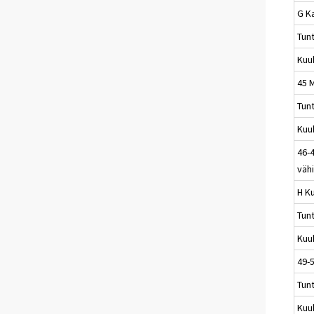
G K
Tun
Kuu
45 
Tun
Kuu
46-4
väh
H Ku
Tun
Kuu
49-5
Tun
Kuu