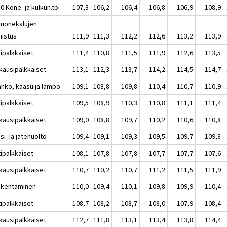
0 Kone- ja kulkun.tp.
107,3
106,2
106,4
106,8
106,9
108,9
Huonekalujen
mistus
111,9
111,3
112,2
112,6
113,2
113,9
tipalkkaiset
111,4
110,8
111,5
111,9
112,6
113,5
kausipalkkaiset
113,1
112,3
113,7
114,2
114,5
114,7
ähkö, kaasu ja lämpö
109,1
108,8
109,8
110,4
110,7
110,9
tipalkkaiset
109,5
108,9
110,3
110,8
111,1
111,4
kausipalkkaiset
109,0
108,8
109,7
110,2
110,6
110,8
si- ja jätehuolto
109,4
109,1
109,3
109,5
109,7
109,8
tipalkkaiset
108,1
107,8
107,8
107,7
107,7
107,6
kausipalkkaiset
110,7
110,2
110,7
111,2
111,5
111,9
akentaminen
110,0
109,4
110,1
109,8
109,9
110,4
tipalkkaiset
108,7
108,2
108,7
108,0
107,9
108,4
kausipalkkaiset
112,7
111,8
113,1
113,4
113,8
114,4