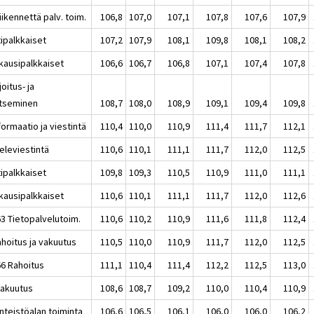
iikennettä palv. toim.
106,8
107,0
107,1
107,8
107,6
107,9
tipalkkaiset
107,2
107,9
108,1
109,8
108,1
108,2
kausipalkkaiset
106,6
106,7
106,8
107,1
107,4
107,8
joitus- ja
itseminen
108,7
108,0
108,9
109,1
109,4
109,8
formaatio ja viestintä
110,4
110,0
110,9
111,4
111,7
112,1
eleviestintä
110,6
110,1
111,1
111,7
112,0
112,5
tipalkkaiset
109,8
109,3
110,5
110,9
111,0
111,1
kausipalkkaiset
110,6
110,1
111,1
111,7
112,0
112,6
63 Tietopalvelutoim.
110,6
110,2
110,9
111,6
111,8
112,4
ahoitus ja vakuutus
110,5
110,0
110,9
111,7
112,0
112,5
66 Rahoitus
111,1
110,4
111,4
112,2
112,5
113,0
Vakuutus
108,6
108,7
109,2
110,0
110,4
110,9
inteistöalan toiminta
106,6
106,5
106,1
106,0
106,0
106,2