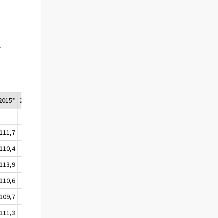
L
2015*
2016/1*
111,7
113,5
110,4
112,6
113,9
115,2
110,6
111,5
109,7
110,5
111,3
112,2