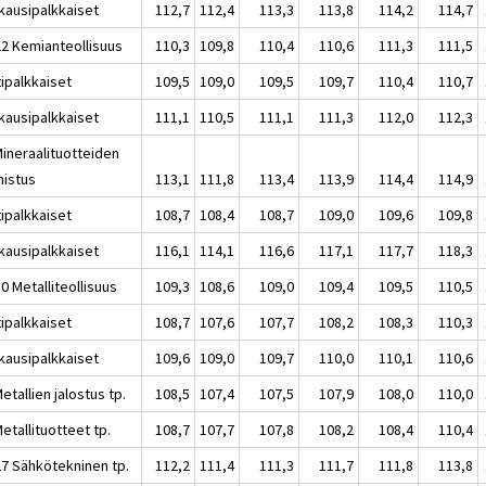
kausipalkkaiset
112,7
112,4
113,3
113,8
114,2
114,7
22 Kemianteollisuus
110,3
109,8
110,4
110,6
111,3
111,5
tipalkkaiset
109,5
109,0
109,5
109,7
110,4
110,7
kausipalkkaiset
111,1
110,5
111,1
111,3
112,0
112,3
Mineraalituotteiden
mistus
113,1
111,8
113,4
113,9
114,4
114,9
tipalkkaiset
108,7
108,4
108,7
109,0
109,6
109,8
kausipalkkaiset
116,1
114,1
116,6
117,1
117,7
118,3
0 Metalliteollisuus
109,3
108,6
109,0
109,4
109,5
110,5
tipalkkaiset
108,7
107,6
107,7
108,2
108,3
110,3
kausipalkkaiset
109,6
109,0
109,7
110,0
110,1
110,6
etallien jalostus tp.
108,5
107,4
107,5
107,9
108,0
110,0
etallituotteet tp.
108,7
107,7
107,8
108,2
108,4
110,4
27 Sähkötekninen tp.
112,2
111,4
111,3
111,7
111,8
113,8