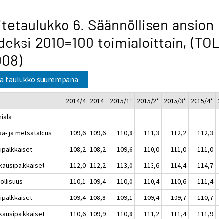
itetaulukko 6. Säännöllisen ansion
deksi 2010=100 toimialoittain, (TO
008)
a taulukko suurempana
2014/4
2014
2015/1*
2015/2*
2015/3*
2015/4*
miala
aa- ja metsätalous
109,6
109,6
110,8
111,3
112,2
112,3
tipalkkaiset
108,2
108,2
109,6
110,0
111,0
111,0
kausipalkkaiset
112,0
112,2
113,0
113,6
114,4
114,7
ollisuus
110,1
109,4
110,0
110,4
110,6
111,4
tipalkkaiset
109,4
108,8
109,1
109,4
109,7
110,7
kausipalkkaiset
110,6
109,9
110,8
111,2
111,4
111,9