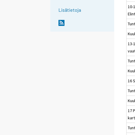
10-
Lisätietoja
Elin
Tun
Kuu
13-1
vaa
Tun
Kuu
16 
Tun
Kuu
17 P
kart
Tun