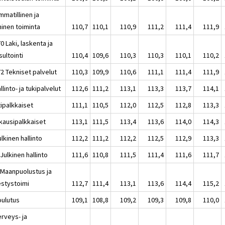
mmatillinen ja
ninen toiminta
110,7
110,1
110,9
111,2
111,4
111,9
0 Laki, laskenta ja
ultointi
110,4
109,6
110,3
110,3
110,1
110,2
2 Tekniset palvelut
110,3
109,9
110,6
111,1
111,4
111,9
llinto- ja tukipalvelut
112,6
111,2
113,1
113,3
113,7
114,1
tipalkkaiset
111,1
110,5
112,0
112,5
112,8
113,3
kausipalkkaiset
113,1
111,5
113,4
113,6
114,0
114,3
lkinen hallinto
112,2
111,2
112,2
112,5
112,9
113,3
Julkinen hallinto
111,6
110,8
111,5
111,4
111,6
111,7
 Maanpuolustus ja
estystoimi
112,7
111,4
113,1
113,6
114,4
115,2
oulutus
109,1
108,8
109,2
109,3
109,8
110,0
erveys- ja