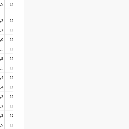
,5
107,7
,2
113,4
,3
112,5
,0
115,4
,1
111,4
,8
111,0
,1
111,5
,4
110,7
,4
108,7
,2
112,5
,3
110,3
,3
108,0
,5
115,0