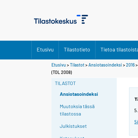
Etusivu
Tilastotieto
Tietoa tilastoist
Etusivu
>
Tilastot
>
Ansiotasoindeksi
>
2016
(TOL 2008)
TILASTOT
Ansiotasoindeksi
T
Muutoksia tässä
5
tilastossa
S
Julkistukset