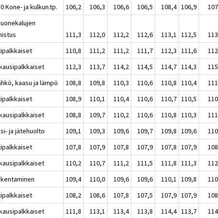
0 Kone- ja kulkun.tp.
106,2
106,3
106,6
106,5
108,4
106,9
107
Huonekalujen
mistus
111,3
112,0
112,2
112,6
113,1
112,5
113
tipalkkaiset
110,8
111,2
111,2
111,7
112,3
111,6
112
kausipalkkaiset
112,3
113,7
114,2
114,5
114,7
114,3
115
ähkö, kaasu ja lämpö
108,8
109,8
110,3
110,6
110,8
110,4
111
tipalkkaiset
108,9
110,1
110,4
110,6
110,7
110,5
110
kausipalkkaiset
108,8
109,7
110,2
110,6
110,8
110,3
111
si- ja jätehuolto
109,1
109,3
109,6
109,7
109,8
109,6
110
tipalkkaiset
107,8
107,9
107,8
107,9
107,8
107,9
108
kausipalkkaiset
110,2
110,7
111,2
111,5
111,8
111,3
112
akentaminen
109,4
110,0
109,6
109,6
110,1
109,8
110
tipalkkaiset
108,2
108,6
107,8
107,5
107,9
107,9
108
kausipalkkaiset
111,8
113,1
113,4
113,8
114,4
113,7
114