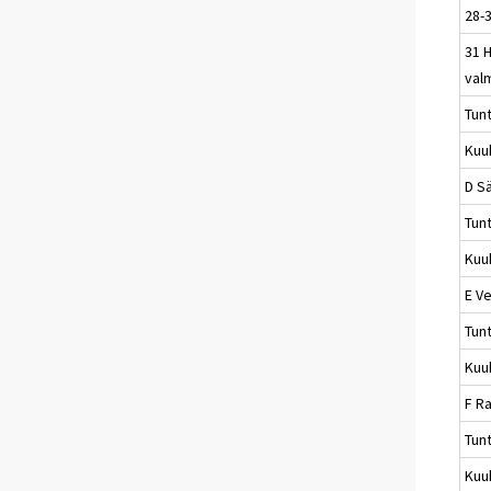
28-3
31 
val
Tun
Kuu
D S
Tun
Kuu
E Ve
Tun
Kuu
F R
Tun
Kuu