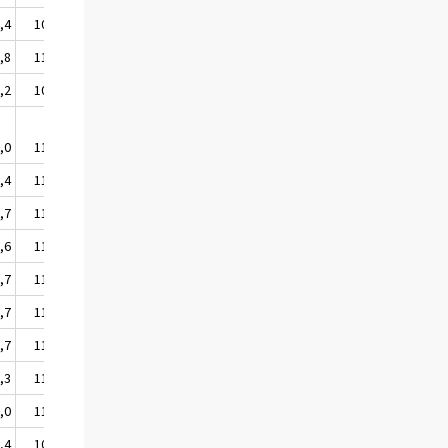
,4
109,0
,8
110,5
,2
108,4
,0
110,5
,4
112,6
,7
112,8
,6
110,8
,7
112,8
,7
112,9
,7
113,0
,3
113,5
,0
111,3
,4
107,0