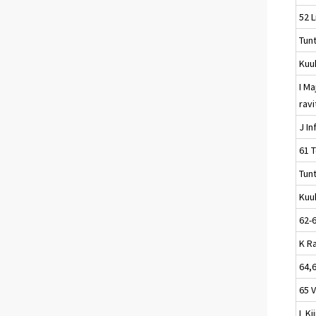
52 L
Tun
Kuu
I Ma
rav
J In
61 T
Tun
Kuu
62-
K R
64,
65 
L Ki