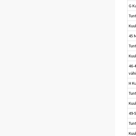
G K
Tun
Kuu
45 
Tun
Kuu
46-4
väh
H Ku
Tun
Kuu
49-5
Tun
Kuu