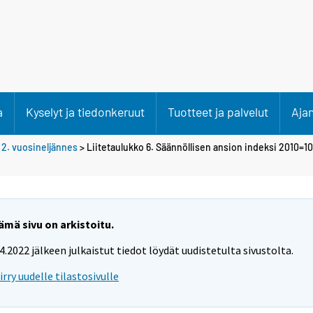
a
Kyselyt ja tiedonkeruut
Tuotteet ja palvelut
Aja
>
2. vuosineljännes
> Liitetaulukko 6. Säännöllisen ansion indeksi 2010=10
ämä sivu on arkistoitu.
.4.2022 jälkeen julkaistut tiedot löydät uudistetulta sivustolta.
iirry uudelle tilastosivulle