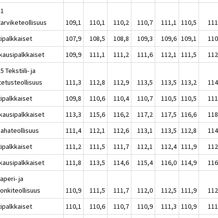
11
tarviketeollisuus
109,1
110,1
110,2
110,7
111,1
110,5
111
tipalkkaiset
107,9
108,5
108,8
109,3
109,6
109,1
110
kausipalkkaiset
109,9
111,1
111,2
111,6
112,1
111,5
112
5 Tekstiili- ja
tetusteollisuus
111,3
112,8
112,9
113,5
113,5
113,2
114
tipalkkaiset
109,8
110,6
110,4
110,7
110,5
110,5
111
kausipalkkaiset
113,3
115,6
116,2
117,2
117,5
116,6
118
Sahateollisuus
111,4
112,1
112,6
113,1
113,5
112,8
114
tipalkkaiset
111,2
111,5
111,7
112,1
112,4
111,9
112
kausipalkkaiset
111,8
113,5
114,6
115,4
116,0
114,9
116
aperi- ja
onkiteollisuus
110,9
111,5
111,7
112,0
112,5
111,9
112
tipalkkaiset
110,1
110,6
110,7
110,9
111,3
110,9
111