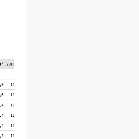
L
1*
2016/2*
,9
112,7
,6
112,2
,4
113,8
,4
111,7
,4
110,6
,2
112,5