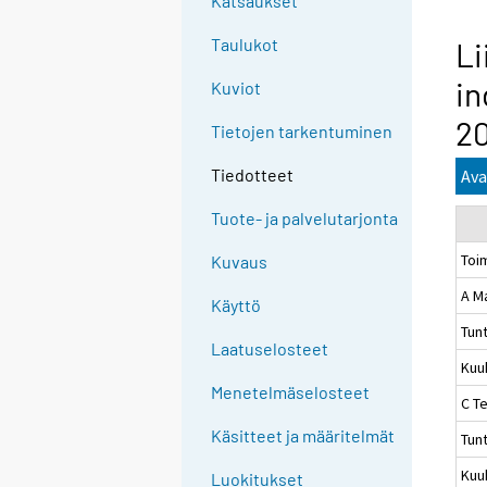
Katsaukset
Taulukot
Li
in
Kuviot
2
Tietojen tarkentuminen
Tiedotteet
Ava
Tuote- ja palvelutarjonta
Toi
Kuvaus
A M
Käyttö
Tun
Laatuselosteet
Kuu
Menetelmäselosteet
C Te
Käsitteet ja määritelmät
Tun
Kuu
Luokitukset