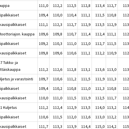
auppa
111,0
112,2
112,5
112,8
113,4
112,7
113
tipalkkaiset
109,4
110,0
110,4
111,1
111,5
110,8
112
kausipalkkaiset
111,1
112,3
112,7
112,9
113,5
112,9
113
Moottoriajon. kauppa
109,6
109,8
110,7
111,4
112,4
111,1
112
tipalkkaiset
109,2
110,3
111,0
112,0
112,7
111,5
113
kausipalkkaiset
109,8
109,6
110,6
111,1
112,2
110,9
112
7 Tukku- ja
ittäiskauppa
111,2
112,6
112,8
113,1
113,6
113,0
113
ljetus ja varastointi
109,7
110,6
111,2
111,5
111,9
111,3
112
tipalkkaiset
109,4
110,2
110,8
111,0
111,3
110,8
111
kausipalkkaiset
110,0
111,0
111,5
111,9
112,5
111,7
112
1 Kuljetus
111,2
112,4
112,9
113,5
114,0
113,2
114
tipalkkaiset
110,6
111,5
112,0
112,6
113,0
112,2
113
kausipalkkaiset
111,7
113,3
113,9
114,4
115,0
114,2
115