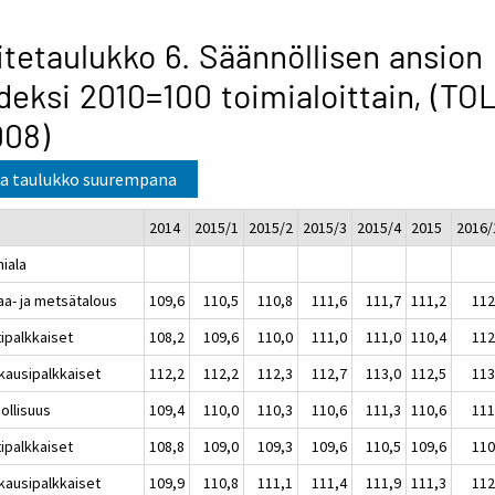
itetaulukko 6. Säännöllisen ansion
deksi 2010=100 toimialoittain, (TO
008)
a taulukko suurempana
2014
2015/1
2015/2
2015/3
2015/4
2015
2016/
miala
aa- ja metsätalous
109,6
110,5
110,8
111,6
111,7
111,2
112
tipalkkaiset
108,2
109,6
110,0
111,0
111,0
110,4
112
kausipalkkaiset
112,2
112,2
112,3
112,7
113,0
112,5
113
ollisuus
109,4
110,0
110,3
110,6
111,3
110,6
111
tipalkkaiset
108,8
109,0
109,3
109,6
110,5
109,6
110
kausipalkkaiset
109,9
110,8
111,1
111,4
111,9
111,3
112