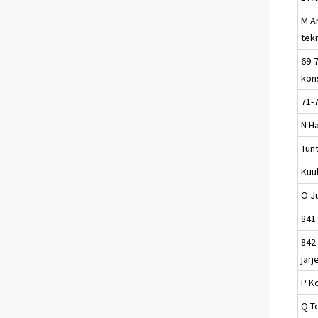
M A
tek
69-7
kons
71-7
N Ha
Tun
Kuu
O Ju
841 
842
järj
P K
Q T