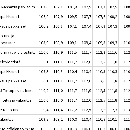
iikennettä palv. toim.
107,0
107,1
107,8
107,5
107,7
107,5
108
tipalkkaiset
107,9
107,9
109,5
107,7
107,6
108,2
108
kausipalkkaiset
106,7
106,8
107,1
107,4
107,8
107,3
108
joitus- ja
itseminen
108,0
108,9
109,1
109,4
109,8
109,3
110
formaatio ja viestintä
110,0
110,9
111,5
111,7
112,2
111,6
112
eleviestintä
110,1
111,1
111,7
112,0
112,5
111,8
112
tipalkkaiset
109,3
110,3
110,4
110,4
110,3
110,3
110
kausipalkkaiset
110,1
111,1
111,7
112,0
112,6
111,8
112
63 Tietopalvelutoim.
110,2
111,0
111,7
111,9
112,5
111,8
112
ahoitus ja vakuutus
110,0
110,9
111,7
112,0
112,5
111,8
112
66 Rahoitus
110,4
111,4
112,2
112,5
112,9
112,3
113
Vakuutus
108,7
109,2
110,0
110,4
110,9
110,1
111
inteistöalan toiminta
106,5
106,1
105,9
106,0
106,2
106,0
106