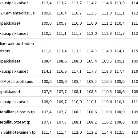
kausipalkkaiset
112,4
113,2
113,7
114,2
114,6
113,9
114
22 Kemianteollisuus
109,8
110,4
110,7
111,5
111,8
111,1
112
tipalkkaiset
109,0
109,7
110,0
110,9
111,2
110,4
111
kausipalkkaiset
110,5
111,1
111,3
112,0
112,3
111,7
112
Mineraalituotteiden
mistus
111,8
113,4
113,8
114,3
114,8
114,1
115
tipalkkaiset
108,4
108,6
108,9
109,4
109,5
109,1
109
kausipalkkaiset
114,1
116,6
117,1
117,7
118,3
117,4
118
0 Metalliteollisuus
108,6
109,0
109,4
109,5
110,5
109,6
110
tipalkkaiset
107,6
107,7
108,1
108,3
110,3
108,6
109
kausipalkkaiset
109,0
109,7
110,0
110,1
110,6
110,1
111
etallien jalostus tp.
107,4
107,7
108,3
108,6
110,8
108,9
109
etallituotteet tp.
107,7
107,8
108,1
108,2
110,2
108,6
109
27 Sähkötekninen tp.
111,4
111,4
112,0
112,2
114,4
112,5
113