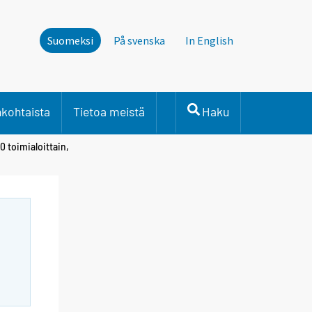
Suomeksi
På svenska
In English
nkohtaista
Tietoa meistä
Haku
0 toimialoittain,