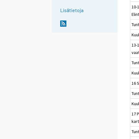
10-
Lisätietoja
Elin
Tun
Kuu
13-1
vaa
Tun
Kuu
16 
Tun
Kuu
17 P
kart
Tun