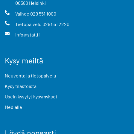
00580
Helsinki
Vaihde
029 551 1000
Tietopalvelu
029 551 2220
info@stat.fi
Kysy meiltä
Neuvonta ja tietopalvelu
Kysy tilastoista
Usein kysytyt kysymykset
Medialle
Löydä nopeasti