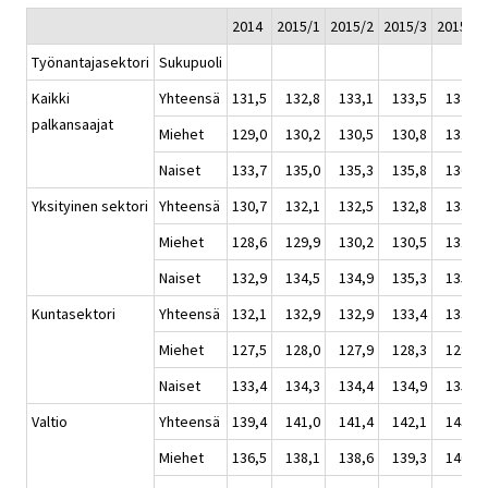
2014
2015/1
2015/2
2015/3
2015/4
Työnantajasektori
Sukupuoli
Kaikki
Yhteensä
131,5
132,8
133,1
133,5
134,0
palkansaajat
Miehet
129,0
130,2
130,5
130,8
131,4
Naiset
133,7
135,0
135,3
135,8
136,2
Yksityinen sektori
Yhteensä
130,7
132,1
132,5
132,8
133,4
Miehet
128,6
129,9
130,2
130,5
131,1
Naiset
132,9
134,5
134,9
135,3
135,9
Kuntasektori
Yhteensä
132,1
132,9
132,9
133,4
133,5
Miehet
127,5
128,0
127,9
128,3
128,3
Naiset
133,4
134,3
134,4
134,9
135,0
Valtio
Yhteensä
139,4
141,0
141,4
142,1
143,0
Miehet
136,5
138,1
138,6
139,3
140,2