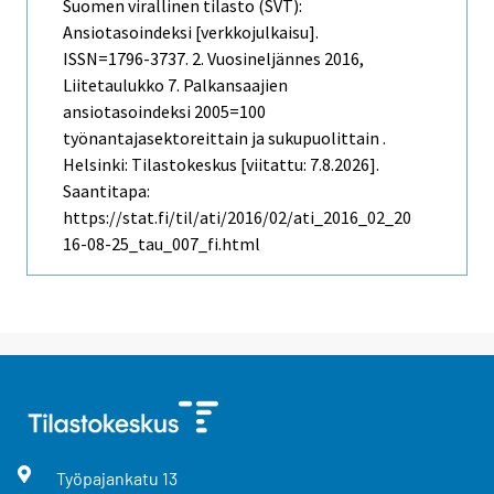
Suomen virallinen tilasto (SVT):
Ansiotasoindeksi [verkkojulkaisu].
ISSN=1796-3737.
2. Vuosineljännes
2016,
Liitetaulukko 7. Palkansaajien
ansiotasoindeksi 2005=100
työnantajasektoreittain ja sukupuolittain .
Helsinki: Tilastokeskus [viitattu: 7.8.2026].
Saantitapa:
https://stat.fi/til/ati/2016/02/ati_2016_02_20
16-08-25_tau_007_fi.html
Työpajankatu
13