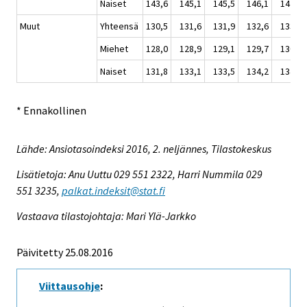
Naiset
143,6
145,1
145,5
146,1
147,0
Muut
Yhteensä
130,5
131,6
131,9
132,6
133,1
Miehet
128,0
128,9
129,1
129,7
130,2
Naiset
131,8
133,1
133,5
134,2
134,6
* Ennakollinen
Lähde: Ansiotasoindeksi 2016, 2. neljännes, Tilastokeskus
Lisätietoja: Anu Uuttu 029 551 2322, Harri Nummila 029
551 3235,
palkat.indeksit@stat.fi
Vastaava tilastojohtaja: Mari Ylä-Jarkko
Päivitetty 25.08.2016
Viittausohje
: