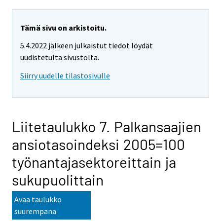
Tämä sivu on arkistoitu.
5.4.2022 jälkeen julkaistut tiedot löydät
uudistetulta sivustolta.
Siirry uudelle tilastosivulle
Liitetaulukko 7. Palkansaajien
ansiotasoindeksi 2005=100
työnantajasektoreittain ja
sukupuolittain
Avaa taulukko
suurempana