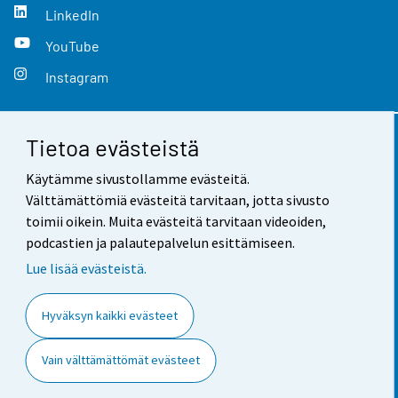
LinkedIn
YouTube
Instagram
Tietoa evästeistä
Yhteystiedot
Käytämme sivustollamme evästeitä.
Palaute
Välttämättömiä evästeitä tarvitaan, jotta sivusto
toimii oikein. Muita evästeitä tarvitaan videoiden,
Käyttöehdot
podcastien ja palautepalvelun esittämiseen.
Tietosuoja
Lue lisää evästeistä.
Saavutettavuus
Hyväksyn kaikki evästeet
Tietoa sivustosta
Vain välttämättömät evästeet
Evästeasetukset