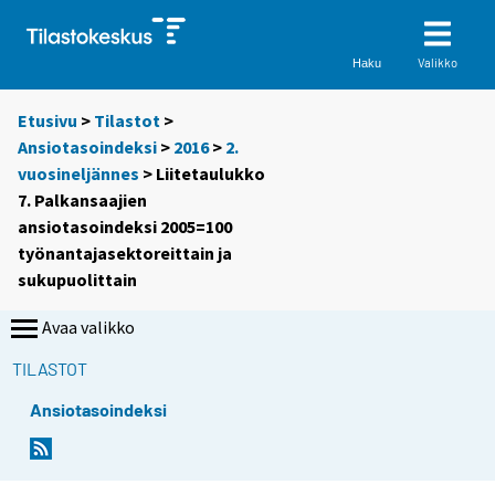
Valikko
Haku
Etusivu
>
Tilastot
>
Ansiotasoindeksi
>
2016
>
2.
vuosineljännes
> Liitetaulukko
7. Palkansaajien
ansiotasoindeksi 2005=100
työnantajasektoreittain ja
sukupuolittain
Avaa valikko
TILASTOT
Ansiotasoindeksi