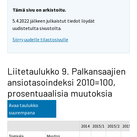
Tämä sivu on arkistoitu.
5.4.2022 jälkeen julkaistut tiedot löydät
uudistetulta sivustolta.
Siirry uudelle tilastosivulle
Liitetaulukko 9. Palkansaajien
ansiotasoindeksi 2010=100,
prosentuaalisia muutoksia
Avaa taulukko
suurempana
2014
2015/1
2015/2
2015/3
Toimiala
Muutos