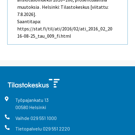
muutoksia . Helsinki: Tilastokeskus [viitattu:
7.8.2026].
Saantitapa:
https://stat.fi/til/ati/2016/02/ati_2016_02_20
16-08-25_tau_009_fi.html
Työpajankatu
13
00580
Helsinki
Vaihde
029 551 1000
Tietopalvelu
029 551 2220