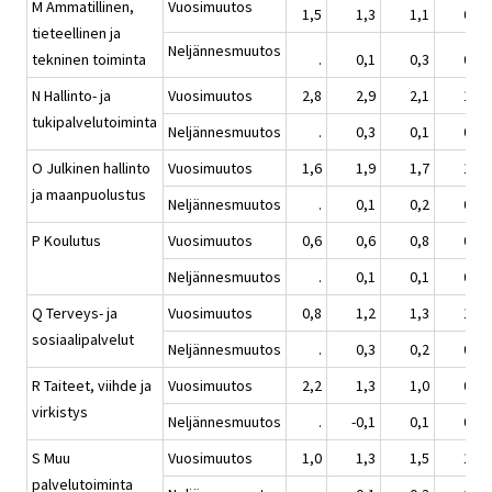
M Ammatillinen,
Vuosimuutos
1,5
1,3
1,1
0,9
tieteellinen ja
Neljännesmuutos
tekninen toiminta
.
0,1
0,3
0,2
N Hallinto- ja
Vuosimuutos
2,8
2,9
2,1
1,3
tukipalvelutoiminta
Neljännesmuutos
.
0,3
0,1
0,2
O Julkinen hallinto
Vuosimuutos
1,6
1,9
1,7
1,2
ja maanpuolustus
Neljännesmuutos
.
0,1
0,2
0,4
P Koulutus
Vuosimuutos
0,6
0,6
0,8
0,7
Neljännesmuutos
.
0,1
0,1
0,4
Q Terveys- ja
Vuosimuutos
0,8
1,2
1,3
1,1
sosiaalipalvelut
Neljännesmuutos
.
0,3
0,2
0,5
R Taiteet, viihde ja
Vuosimuutos
2,2
1,3
1,0
0,6
virkistys
Neljännesmuutos
.
-0,1
0,1
0,2
S Muu
Vuosimuutos
1,0
1,3
1,5
1,4
palvelutoiminta