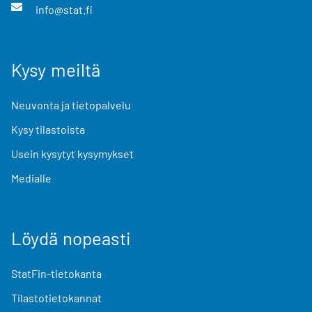
info@stat.fi
Kysy meiltä
Neuvonta ja tietopalvelu
Kysy tilastoista
Usein kysytyt kysymykset
Medialle
Löydä nopeasti
StatFin-tietokanta
Tilastotietokannat