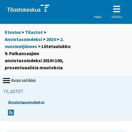
Valikko
Haku
Etusivu
>
Tilastot
>
Ansiotasoindeksi
>
2016
>
2.
vuosineljännes
> Liitetaulukko
9. Palkansaajien
ansiotasoindeksi 2010=100,
prosentuaalisia muutoksia
Avaa valikko
TILASTOT
Ansiotasoindeksi