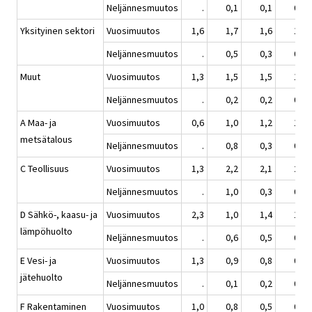
Neljännesmuutos
.
0,1
0,1
0,3
Yksityinen sektori
Vuosimuutos
1,6
1,7
1,6
1,4
Neljännesmuutos
.
0,5
0,3
0,2
Muut
Vuosimuutos
1,3
1,5
1,5
1,4
Neljännesmuutos
.
0,2
0,2
0,5
A Maa- ja
Vuosimuutos
0,6
1,0
1,2
1,5
metsätalous
Neljännesmuutos
.
0,8
0,3
0,7
C Teollisuus
Vuosimuutos
1,3
2,2
2,1
2,0
Neljännesmuutos
.
1,0
0,3
0,2
D Sähkö-, kaasu- ja
Vuosimuutos
2,3
1,0
1,4
1,5
lämpöhuolto
Neljännesmuutos
.
0,6
0,5
0,3
E Vesi- ja
Vuosimuutos
1,3
0,9
0,8
0,5
jätehuolto
Neljännesmuutos
.
0,1
0,2
0,2
F Rakentaminen
Vuosimuutos
1,0
0,8
0,5
0,3