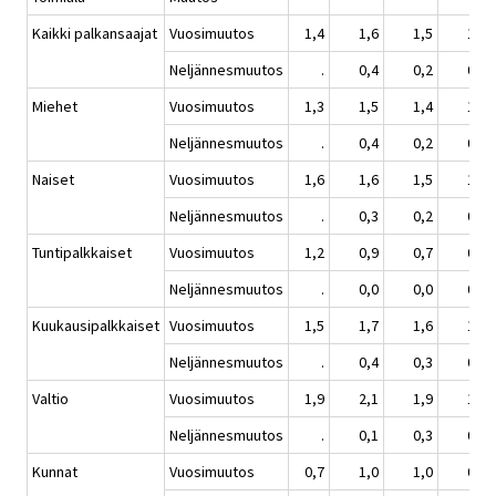
Kaikki palkansaajat
Vuosimuutos
1,4
1,6
1,5
1,3
Neljännesmuutos
.
0,4
0,2
0,3
Miehet
Vuosimuutos
1,3
1,5
1,4
1,2
Neljännesmuutos
.
0,4
0,2
0,2
Naiset
Vuosimuutos
1,6
1,6
1,5
1,3
Neljännesmuutos
.
0,3
0,2
0,3
Tuntipalkkaiset
Vuosimuutos
1,2
0,9
0,7
0,7
Neljännesmuutos
.
0,0
0,0
0,1
Kuukausipalkkaiset
Vuosimuutos
1,5
1,7
1,6
1,4
Neljännesmuutos
.
0,4
0,3
0,3
Valtio
Vuosimuutos
1,9
2,1
1,9
1,6
Neljännesmuutos
.
0,1
0,3
0,5
Kunnat
Vuosimuutos
0,7
1,0
1,0
0,6