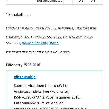
Neljännesmuutos
.
0,1
0,3
0,6
* Ennakollinen
Lähde: Ansiotasoindeksi 2016, 2. neljännes, Tilastokeskus
Lisätietoja: Anu Uuttu 029 551 2322, Harri Nummila 029
551 3235,
palkat.indeksit@stat.fi
Vastaava tilastojohtaja: Mari Ylä-Jarkko
Päivitetty 25.08.2016
Viittausohje
:
Suomen virallinen tilasto (SVT):
Ansiotasoindeksi [verkkojulkaisu].
ISSN=1796-3737.
2. Vuosineljännes
2016,
Liitetaulukko 9. Palkansaajien
ansiotasoindeksi 2010=100, prosentuaalisia