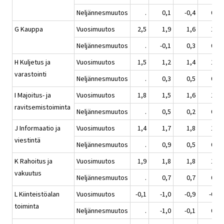
Neljännesmuutos
.
0,1
-0,4
0,0
G Kauppa
Vuosimuutos
2,5
1,9
1,6
1,2
Neljännesmuutos
.
-0,1
0,3
0,3
H Kuljetus ja
Vuosimuutos
1,5
1,2
1,4
1,5
varastointi
Neljännesmuutos
.
0,3
0,5
0,3
I Majoitus- ja
Vuosimuutos
1,8
1,5
1,6
1,5
ravitsemistoiminta
Neljännesmuutos
.
0,5
0,2
0,3
J Informaatio ja
Vuosimuutos
1,4
1,7
1,8
1,8
viestintä
Neljännesmuutos
.
0,9
0,5
0,2
K Rahoitus ja
Vuosimuutos
1,9
1,8
1,8
1,9
vakuutus
Neljännesmuutos
.
0,7
0,7
0,3
L Kiinteistöalan
Vuosimuutos
-0,1
-1,0
-0,9
-0,8
toiminta
Neljännesmuutos
.
-1,0
-0,1
0,0