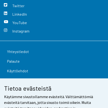
Twitter
LinkedIn
YouTube
Instagram
Yhteystiedot
Palaute
Käyttöehdot
Tietosuoja
Tietoa evästeistä
Saavutettavuus
Käytämme sivustollamme evästeitä. Välttämättömiä
Tietoa sivustosta
evästeitä tarvitaan, jotta sivusto toimii oikein. Muita