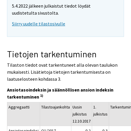
5.4.2022 jälkeen julkaistut tiedot löydät
uudistetulta sivustolta.
Siirry uudelle tilastosivulle
Tietojen tarkentuminen
Tilaston tiedot ovat tarkentuneet alla olevan taulukon
mukaisesti. Lisätietoja tietojen tarkentumisesta on
laatuselosteen kohdassa 3.
Ansiotasoindeksin ja säännöllisen ansion indeksin
1)
tarkentuminen
Aggregaatti
Tilastoajankohta
Uusin
1.
Tarkentumi
julkistus
julkistus
12.10.2017
Ansiotasoindeksi
Q1/2017
0,2
0,3