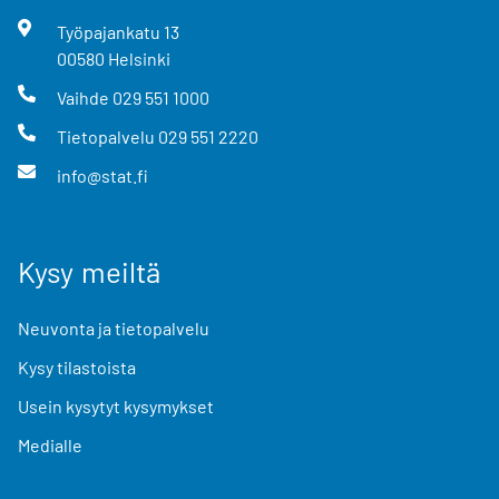
Työpajankatu
13
00580
Helsinki
Vaihde
029 551 1000
Tietopalvelu
029 551 2220
info@stat.fi
Kysy meiltä
Neuvonta ja tietopalvelu
Kysy tilastoista
Usein kysytyt kysymykset
Medialle