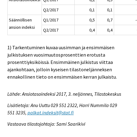
Q2/2017
0,1
0,1
Säännöllisen
Q1/2017
0,5
0,7
ansion indeksi
Q2/2017
0,4
0,4
1) Tarkentuminen kuvaa uusimman ja ensimmäisen
julkistuksen vuosimuutosprosenttien erotusta
prosenttiyksiköissä. Ensimmäinen julkistus viittaa
ajankohtaan, jolloin kyseisen tilastoneljänneksen
ennakollinen tieto on ensimmäisen kerran julkaistu.
Lähde: Ansiotasoindeksi 2017, 3. neljännes, Tilastokeskus
Lisätietoja: Anu Uuttu 029 551 2322, Harri Nummila 029
551 3235,
palkat.indeksit@stat.fi
Vastaava tilastojohtaja: Sami Saarikivi