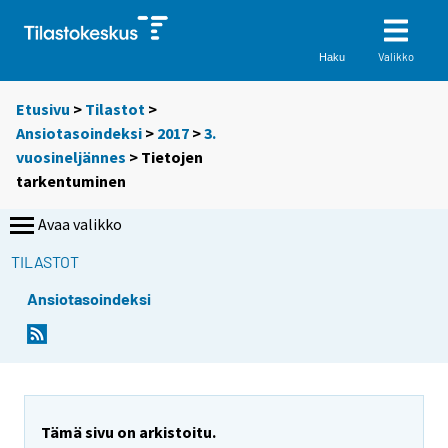
Valikko
Haku
Etusivu
>
Tilastot
>
Ansiotasoindeksi
>
2017
>
3.
vuosineljännes
> Tietojen
tarkentuminen
Avaa valikko
TILASTOT
Ansiotasoindeksi
Tämä sivu on arkistoitu.