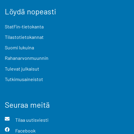
Löydä nopeasti
StatFin-tietokanta
Tilastotietokannat
Suomi lukuina
Rahanarvonmuunnin
Tulevat julkaisut
Tutkimusaineistot
Seuraa meitä
Tilaa uutisviesti
Facebook