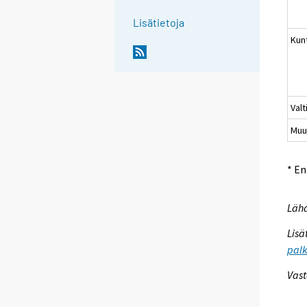
Lisätietoja
Kun
Valt
Muu
* E
Lähd
Lisä
palk
Vast