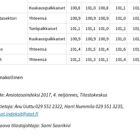
Kuukausipalkkaiset
100,8
101,0
100,8
101,1
101
tasektori
Yhteensä
100,9
100,9
100,9
101,0
101
Tuntipalkkaiset
101,1
101,1
101,0
101,2
101
Kuukausipalkkaiset
100,9
100,9
100,9
101,0
101
io
Yhteensä
101,4
101,5
101,4
101,6
101
t
Yhteensä
101,2
101,3
101,1
101,4
101
nnakollinen
e: Ansiotasoindeksi 2017, 4. neljännes, Tilastokeskus
tietoja: Anu Uuttu 029 551 2322, Harri Nummila 029 551 3235,
at.indeksit@stat.fi
aava tilastojohtaja: Sami Saarikivi