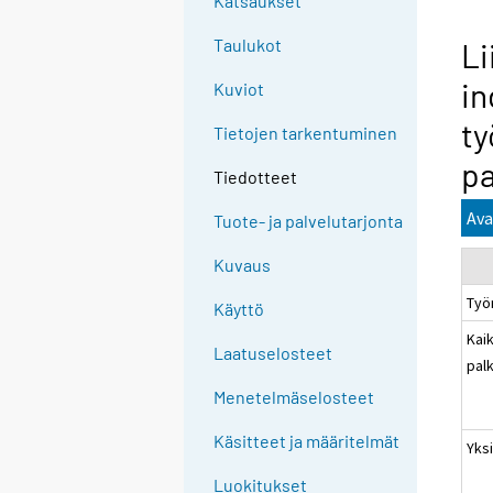
Katsaukset
Taulukot
Li
in
Kuviot
ty
Tietojen tarkentuminen
pa
Tiedotteet
Ava
Tuote- ja palvelutarjonta
Kuvaus
Työ
Käyttö
Kaik
Laatuselosteet
pal
Menetelmäselosteet
Käsitteet ja määritelmät
Yksi
Luokitukset