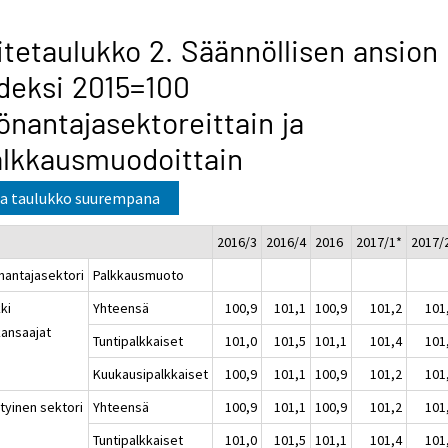
itetaulukko 2. Säännöllisen ansion
deksi 2015=100
önantajasektoreittain ja
lkkausmuodoittain
a taulukko suurempana
2016/3
2016/4
2016
2017/1*
2017/
nantajasektori
Palkkausmuoto
ki
Yhteensä
100,9
101,1
100,9
101,2
101
kansaajat
Tuntipalkkaiset
101,0
101,5
101,1
101,4
101
Kuukausipalkkaiset
100,9
101,1
100,9
101,2
101
tyinen sektori
Yhteensä
100,9
101,1
100,9
101,2
101
Tuntipalkkaiset
101,0
101,5
101,1
101,4
101