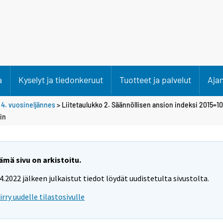
a
Kyselyt ja tiedonkeruut
Tuotteet ja palvelut
Aja
>
4. vuosineljännes
> Liitetaulukko 2. Säännöllisen ansion indeksi 2015=1
in
ämä sivu on arkistoitu.
.4.2022 jälkeen julkaistut tiedot löydät uudistetulta sivustolta.
iirry uudelle tilastosivulle