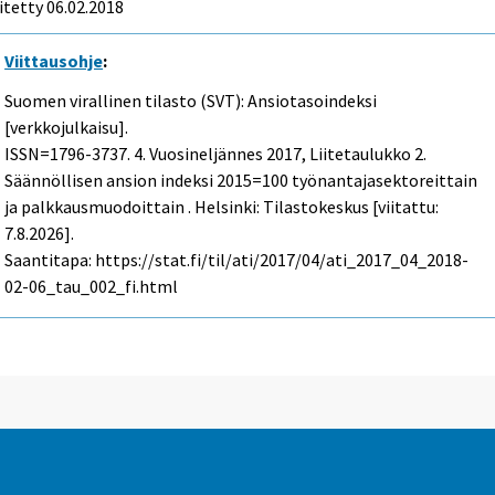
itetty 06.02.2018
Viittausohje
:
Suomen virallinen tilasto (SVT): Ansiotasoindeksi
[verkkojulkaisu].
ISSN=1796-3737.
4. Vuosineljännes
2017, Liitetaulukko 2.
Säännöllisen ansion indeksi 2015=100 työnantajasektoreittain
ja palkkausmuodoittain . Helsinki: Tilastokeskus [viitattu:
7.8.2026].
Saantitapa: https://stat.fi/til/ati/2017/04/ati_2017_04_2018-
02-06_tau_002_fi.html