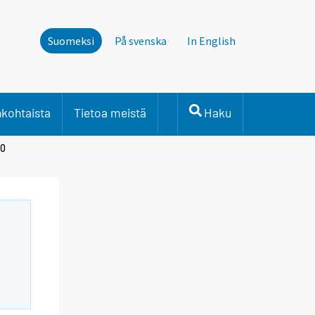
Suomeksi
På svenska
In English
nkohtaista
Tietoa meistä
Haku
00