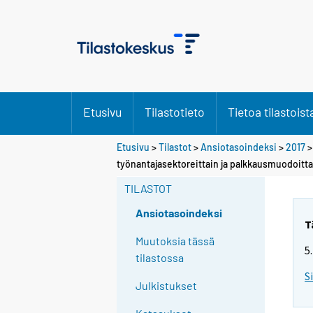
Etusivu
Tilastotieto
Tietoa tilastoist
Etusivu
>
Tilastot
>
Ansiotasoindeksi
>
2017
työnantajasektoreittain ja palkkausmuodoitta
TILASTOT
Ansiotasoindeksi
T
Muutoksia tässä
5
tilastossa
S
Julkistukset