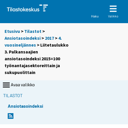
Valikko
Haku
Etusivu
>
Tilastot
>
Ansiotasoindeksi
>
2017
>
4.
vuosineljännes
> Liitetaulukko
3. Palkansaajien
ansiotasoindeksi 2015=100
työnantajasektoreittain ja
sukupuolittain
Avaa valikko
TILASTOT
Ansiotasoindeksi