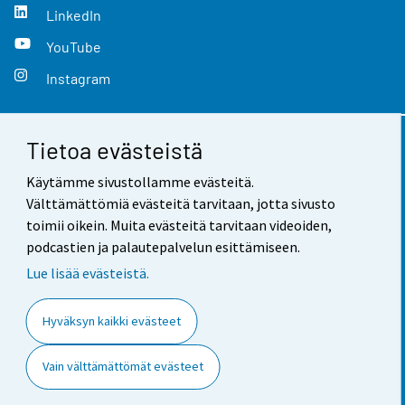
LinkedIn
YouTube
Instagram
Tietoa evästeistä
Yhteystiedot
Käytämme sivustollamme evästeitä.
Palaute
Välttämättömiä evästeitä tarvitaan, jotta sivusto
toimii oikein. Muita evästeitä tarvitaan videoiden,
Käyttöehdot
podcastien ja palautepalvelun esittämiseen.
Tietosuoja
Lue lisää evästeistä.
Saavutettavuus
Hyväksyn kaikki evästeet
Tietoa sivustosta
Vain välttämättömät evästeet
Evästeasetukset