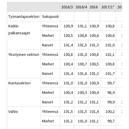
2016/3
2016/4
2016
2017/1*
2017/2
Työnantajasektori
Sukupuoli
Kaikki
Yhteensä
100,9
101,1
100,9
100,8
101,
palkansaajat
Miehet
100,5
100,8
100,6
100,6
100,
Naiset
101,4
101,5
101,3
101,0
101,
Yksityinen sektori
Yhteensä
100,8
101,0
100,8
101,1
101,
Miehet
100,4
100,7
100,5
100,8
101,
Naiset
101,4
101,6
101,3
101,7
101,
Kuntasektori
Yhteensä
101,0
101,0
100,9
99,7
99,
Miehet
100,4
100,3
100,4
98,9
99,
Naiset
101,2
101,2
101,1
99,9
100,
Valtio
Yhteensä
101,5
101,5
101,4
100,2
100,
Miehet
101,1
101,0
101,1
99,7
99,