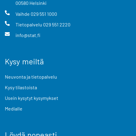
00580
Helsinki
Vaihde
029 551 1000
Tietopalvelu
029 551 2220
info@stat.fi
Kysy meiltä
Neuvonta ja tietopalvelu
Kysy tilastoista
Usein kysytyt kysymykset
Medialle
Löydä nopeasti