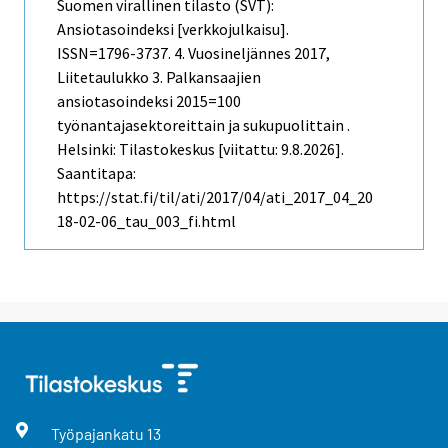
Suomen virallinen tilasto (SVT):
Ansiotasoindeksi [verkkojulkaisu].
ISSN=1796-3737.
4. Vuosineljännes
2017,
Liitetaulukko 3. Palkansaajien
ansiotasoindeksi 2015=100
työnantajasektoreittain ja sukupuolittain .
Helsinki: Tilastokeskus [viitattu: 9.8.2026].
Saantitapa:
https://stat.fi/til/ati/2017/04/ati_2017_04_20
18-02-06_tau_003_fi.html
Työpajankatu
13