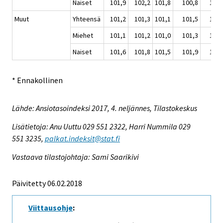
Naiset
101,9
102,2
101,8
100,8
101,
Muut
Yhteensä
101,2
101,3
101,1
101,5
101,
Miehet
101,1
101,2
101,0
101,3
101,
Naiset
101,6
101,8
101,5
101,9
102,
* Ennakollinen
Lähde: Ansiotasoindeksi 2017, 4. neljännes, Tilastokeskus
Lisätietoja: Anu Uuttu 029 551 2322, Harri Nummila 029
551 3235,
palkat.indeksit@stat.fi
Vastaava tilastojohtaja: Sami Saarikivi
Päivitetty 06.02.2018
Viittausohje
: