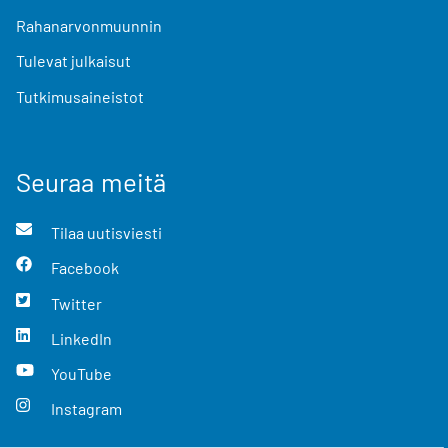
Rahanarvonmuunnin
Tulevat julkaisut
Tutkimusaineistot
Seuraa meitä
Tilaa uutisviesti
Facebook
Twitter
LinkedIn
YouTube
Instagram