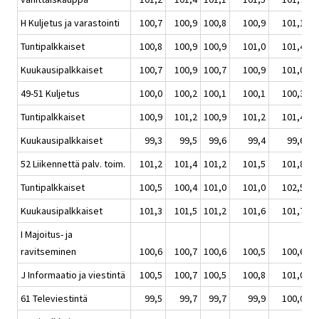
H Kuljetus ja varastointi
100,7
100,9
100,8
100,9
101,1
Tuntipalkkaiset
100,8
100,9
100,9
101,0
101,4
Kuukausipalkkaiset
100,7
100,9
100,7
100,9
101,0
49-51 Kuljetus
100,0
100,2
100,1
100,1
100,3
Tuntipalkkaiset
100,9
101,2
100,9
101,2
101,4
Kuukausipalkkaiset
99,3
99,5
99,6
99,4
99,6
52 Liikennettä palv. toim.
101,2
101,4
101,2
101,5
101,8
Tuntipalkkaiset
100,5
100,4
101,0
101,0
102,5
Kuukausipalkkaiset
101,3
101,5
101,2
101,6
101,7
I Majoitus- ja
ravitseminen
100,6
100,7
100,6
100,5
100,6
J Informaatio ja viestintä
100,5
100,7
100,5
100,8
101,0
61 Televiestintä
99,5
99,7
99,7
99,9
100,0