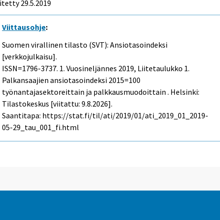
itetty 29.5.2019
Viittausohje
:
Suomen virallinen tilasto (SVT): Ansiotasoindeksi
[verkkojulkaisu].
ISSN=1796-3737.
1. Vuosineljännes
2019, Liitetaulukko 1.
Palkansaajien ansiotasoindeksi 2015=100
työnantajasektoreittain ja palkkausmuodoittain . Helsinki:
Tilastokeskus [viitattu: 9.8.2026].
Saantitapa: https://stat.fi/til/ati/2019/01/ati_2019_01_2019-
05-29_tau_001_fi.html