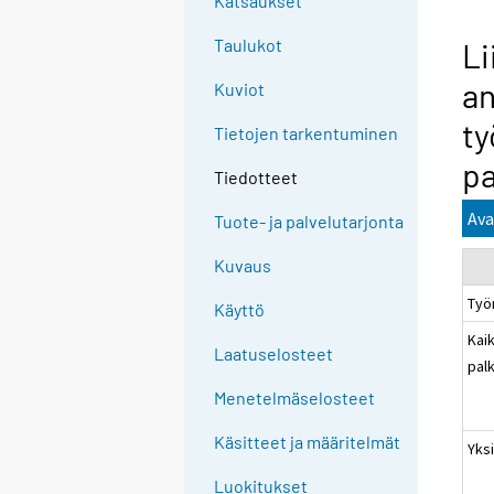
Katsaukset
Taulukot
Li
an
Kuviot
ty
Tietojen tarkentuminen
pa
Tiedotteet
Ava
Tuote- ja palvelutarjonta
Kuvaus
Työ
Käyttö
Kaik
Laatuselosteet
pal
Menetelmäselosteet
Käsitteet ja määritelmät
Yksi
Luokitukset