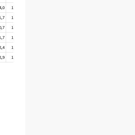
4,0
104,3
103,7
105,0
1,7
101,8
101,2
103,8
0,7
100,7
100,3
102,7
1,7
101,8
101,2
103,9
2,4
102,5
101,9
103,4
2,9
103,0
102,6
103,7