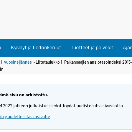
a
Kyselyt ja tiedonkeruut
Tuotteet ja palvelut
Aja
>
1. vuosineljännes
> Liitetaulukko 1. Palkansaajien ansiotasoindeksi 2015
in
ämä sivu on arkistoitu.
.4.2022 jälkeen julkaistut tiedot löydät uudistetulta sivustolta.
iirry uudelle tilastosivulle