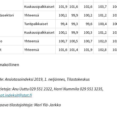
Kuukausipalkkaiset
101,9
101,6
102,6
103,7
10
tasektori
Yhteensä
100,1
99,9
100,2
101,2
10
Tuntipalkkaiset
99,4
99,3
99,6
100,4
10
Kuukausipalkkaiset
100,1
99,9
100,3
101,2
10
io
Yhteensä
100,7
100,5
100,7
102,0
10
t
Yhteensä
101,6
101,4
101,9
102,8
10
nnakollinen
e: Ansiotasoindeksi 2019, 1. neljännes, Tilastokeskus
tietoja: Anu Uuttu 029 551 2322, Harri Nummila 029 551 3235,
at.indeksit@stat.fi
aava tilastojohtaja: Mari Ylä-Jarkko