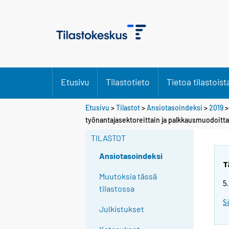
Etusivu
Tilastotieto
Tietoa tilastoist
Etusivu
>
Tilastot
>
Ansiotasoindeksi
>
2019
työnantajasektoreittain ja palkkausmuodoitta
TILASTOT
Ansiotasoindeksi
T
Muutoksia tässä
5
tilastossa
S
Julkistukset