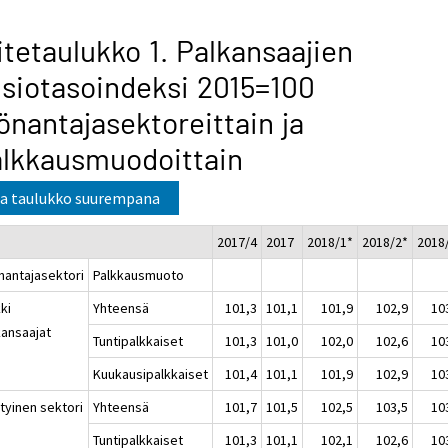
itetaulukko 1. Palkansaajien
siotasoindeksi 2015=100
önantajasektoreittain ja
lkkausmuodoittain
a taulukko suurempana
2017/4
2017
2018/1*
2018/2*
2018
nantajasektori
Palkkausmuoto
ki
Yhteensä
101,3
101,1
101,9
102,9
10
kansaajat
Tuntipalkkaiset
101,3
101,0
102,0
102,6
10
Kuukausipalkkaiset
101,4
101,1
101,9
102,9
10
tyinen sektori
Yhteensä
101,7
101,5
102,5
103,5
10
Tuntipalkkaiset
101,3
101,1
102,1
102,6
10