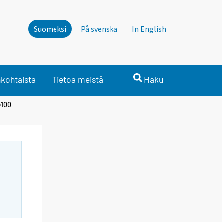
Suomeksi
På svenska
In English
nkohtaista
Tietoa meistä
Haku
=100