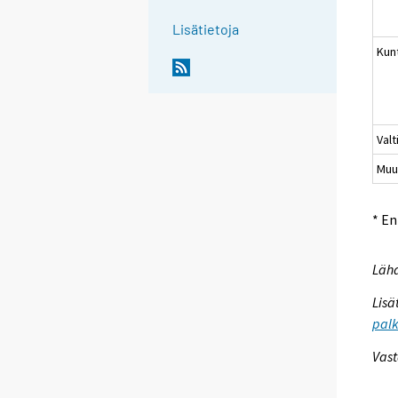
Lisätietoja
Kun
Valt
Muu
* E
Lähd
Lisä
palk
Vast