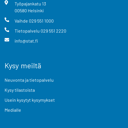
Työpajankatu
13
00580
Helsinki
Vaihde
029 551 1000
Tietopalvelu
029 551 2220
info@stat.fi
Kysy meiltä
Neuvonta ja tietopalvelu
Kysy tilastoista
Usein kysytyt kysymykset
Medialle