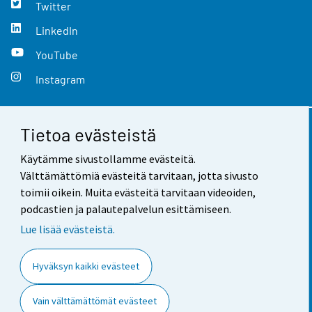
Twitter
LinkedIn
YouTube
Instagram
Tietoa evästeistä
Yhteystiedot
Käytämme sivustollamme evästeitä.
Palaute
Välttämättömiä evästeitä tarvitaan, jotta sivusto
toimii oikein. Muita evästeitä tarvitaan videoiden,
Käyttöehdot
podcastien ja palautepalvelun esittämiseen.
Tietosuoja
Lue lisää evästeistä.
Saavutettavuus
Hyväksyn kaikki evästeet
Tietoa sivustosta
Vain välttämättömät evästeet
Evästeasetukset