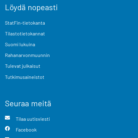
Löydä nopeasti
StatFin-tietokanta
Tilastotietokannat
Suomi lukuina
Rahanarvonmuunnin
Tulevat julkaisut
Tutkimusaineistot
Seuraa meitä
Tilaa uutisviesti
Facebook