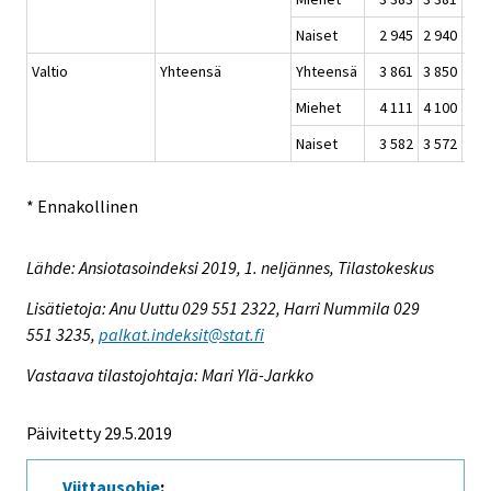
Naiset
2 945
2 940
2
Valtio
Yhteensä
Yhteensä
3 861
3 850
3
Miehet
4 111
4 100
4
Naiset
3 582
3 572
3
* Ennakollinen
Lähde: Ansiotasoindeksi 2019, 1. neljännes, Tilastokeskus
Lisätietoja: Anu Uuttu 029 551 2322, Harri Nummila 029
551 3235,
palkat.indeksit@stat.fi
Vastaava tilastojohtaja: Mari Ylä-Jarkko
Päivitetty 29.5.2019
Viittausohje
: