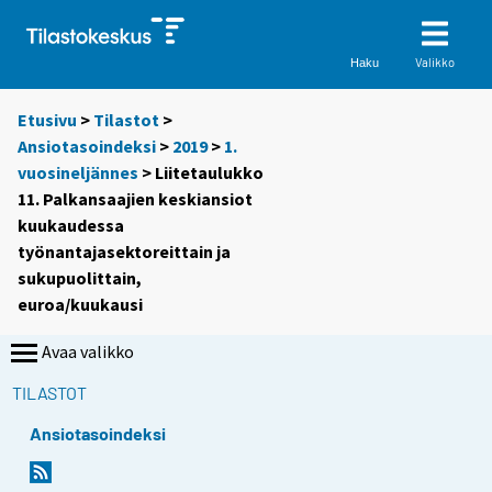
Valikko
Haku
Etusivu
>
Tilastot
>
Ansiotasoindeksi
>
2019
>
1.
vuosineljännes
> Liitetaulukko
11. Palkansaajien keskiansiot
kuukaudessa
työnantajasektoreittain ja
sukupuolittain,
euroa/kuukausi
Avaa valikko
TILASTOT
Ansiotasoindeksi