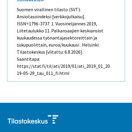
Suomen virallinen tilasto (SVT):
Ansiotasoindeksi [verkkojulkaisu].
ISSN=1796-3737.
1. Vuosineljännes
2019,
Liitetaulukko 11. Palkansaajien keskiansiot
kuukaudessa työnantajasektoreittain ja
sukupuolittain, euroa/kuukausi . Helsinki:
Tilastokeskus [viitattu: 6.8.2026].
Saantitapa:
https://stat.fi/til/ati/2019/01/ati_2019_01_20
19-05-29_tau_011_fi.html