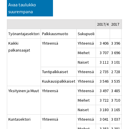
Avaa taulukko
suurempana
2017/4
2017
201
Työnantajasektori
Palkkausmuoto
Sukupuoli
Kaikki
Yhteensä
Yhteensä
3 406
3 396
3
palkansaajat
Miehet
3 707
3 696
3
Naiset
3 112
3 101
3
Tuntipalkkaiset
Yhteensä
2 735
2 728
2
Kuukausipalkkaiset
Yhteensä
3 546
3 535
3
Yksityinen ja Muut
Yhteensä
Yhteensä
3 497
3 485
3
Miehet
3 722
3 710
3
Naiset
3 180
3 165
3
Kuntasektori
Yhteensä
Yhteensä
3 041
3 037
3
Miehet
3 383
3 381
3