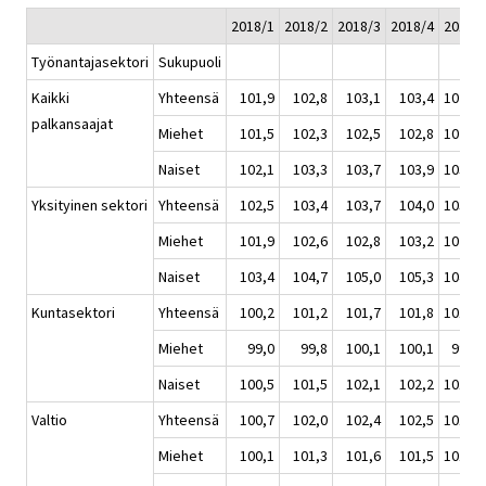
2018/1
2018/2
2018/3
2018/4
2018
Työnantajasektori
Sukupuoli
Kaikki
Yhteensä
101,9
102,8
103,1
103,4
102,8
palkansaajat
Miehet
101,5
102,3
102,5
102,8
102,3
Naiset
102,1
103,3
103,7
103,9
103,2
Yksityinen sektori
Yhteensä
102,5
103,4
103,7
104,0
103,4
Miehet
101,9
102,6
102,8
103,2
102,6
Naiset
103,4
104,7
105,0
105,3
104,6
Kuntasektori
Yhteensä
100,2
101,2
101,7
101,8
101,2
Miehet
99,0
99,8
100,1
100,1
99,8
Naiset
100,5
101,5
102,1
102,2
101,6
Valtio
Yhteensä
100,7
102,0
102,4
102,5
101,9
Miehet
100,1
101,3
101,6
101,5
101,1