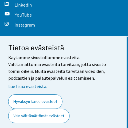
LinkedIn
YouTube
Instagram
Tietoa evästeistä
Yhteystiedot
Käytämme sivustollamme evästeitä.
Palaute
Välttämättömiä evästeitä tarvitaan, jotta sivusto
toimii oikein. Muita evästeitä tarvitaan videoiden,
Käyttöehdot
podcastien ja palautepalvelun esittämiseen.
Tietosuoja
Lue lisää evästeistä.
Saavutettavuus
Hyväksyn kaikki evästeet
Tietoa sivustosta
Vain välttämättömät evästeet
Evästeasetukset