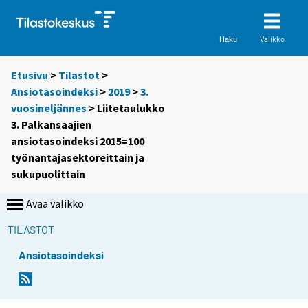
Valikko
Haku
Etusivu
>
Tilastot
>
Ansiotasoindeksi
>
2019
>
3.
vuosineljännes
> Liitetaulukko
3. Palkansaajien
ansiotasoindeksi 2015=100
työnantajasektoreittain ja
sukupuolittain
Avaa valikko
TILASTOT
Ansiotasoindeksi