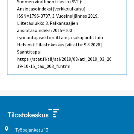
Suomen virallinen tilasto (SVT):
Ansiotasoindeksi [verkkojulkaisu].
ISSN=1796-3737.
3. Vuosineljännes
2019,
Liitetaulukko 3. Palkansaajien
ansiotasoindeksi 2015=100
työnantajasektoreittain ja sukupuolittain .
Helsinki: Tilastokeskus [viitattu: 9.8.2026].
Saantitapa:
https://stat.fi/til/ati/2019/03/ati_2019_03_20
19-10-15_tau_003_fi.html
Työpajankatu
13