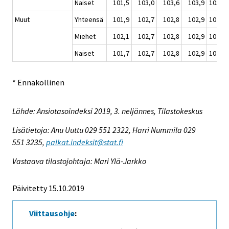
Naiset
101,5
103,0
103,6
103,9
103,0
Muut
Yhteensä
101,9
102,7
102,8
102,9
102,6
Miehet
102,1
102,7
102,8
102,9
102,6
Naiset
101,7
102,7
102,8
102,9
102,5
* Ennakollinen
Lähde: Ansiotasoindeksi 2019, 3. neljännes, Tilastokeskus
Lisätietoja: Anu Uuttu 029 551 2322, Harri Nummila 029
551 3235,
palkat.indeksit@stat.fi
Vastaava tilastojohtaja: Mari Ylä-Jarkko
Päivitetty 15.10.2019
Viittausohje
: