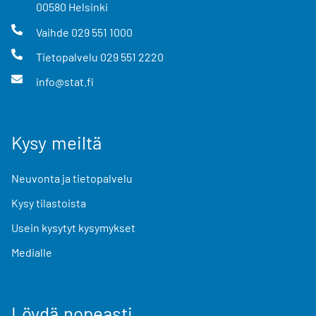
00580
Helsinki
Vaihde
029 551 1000
Tietopalvelu
029 551 2220
info@stat.fi
Kysy meiltä
Neuvonta ja tietopalvelu
Kysy tilastoista
Usein kysytyt kysymykset
Medialle
Löydä nopeasti