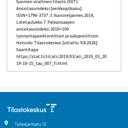
Suomen virallinen tilasto (SVT):
Ansiotasoindeksi [verkkojulkaisu].
ISSN=1796-3737.
3. Vuosineljännes
2019,
Liitetaulukko 7. Palkansaajien
ansiotasoindeksi 2010=100
työnantajasektoreittain ja sukupuolittain .
Helsinki: Tilastokeskus [viitattu: 9.8.2026].
Saantitapa:
https://stat.fi/til/ati/2019/03/ati_2019_03_20
19-10-15_tau_007_fi.html
Työpajankatu
13