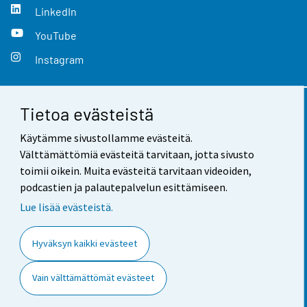
LinkedIn
YouTube
Instagram
Tietoa evästeistä
Yhteystiedot
Käytämme sivustollamme evästeitä.
Palaute
Välttämättömiä evästeitä tarvitaan, jotta sivusto
toimii oikein. Muita evästeitä tarvitaan videoiden,
Käyttöehdot
podcastien ja palautepalvelun esittämiseen.
Tietosuoja
Lue lisää evästeistä.
Saavutettavuus
Hyväksyn kaikki evästeet
Tietoa sivustosta
Vain välttämättömät evästeet
Evästeasetukset