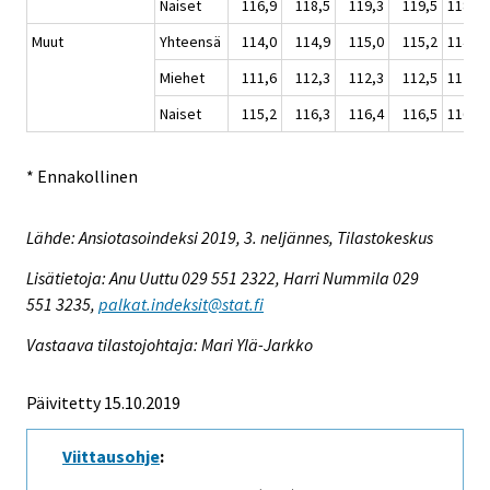
Naiset
116,9
118,5
119,3
119,5
118,5
Muut
Yhteensä
114,0
114,9
115,0
115,2
114,8
Miehet
111,6
112,3
112,3
112,5
112,2
Naiset
115,2
116,3
116,4
116,5
116,1
* Ennakollinen
Lähde: Ansiotasoindeksi 2019, 3. neljännes, Tilastokeskus
Lisätietoja: Anu Uuttu 029 551 2322, Harri Nummila 029
551 3235,
palkat.indeksit@stat.fi
Vastaava tilastojohtaja: Mari Ylä-Jarkko
Päivitetty 15.10.2019
Viittausohje
: