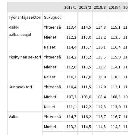
2018/1
2018/2
2018/3
2018/4
2018
Työnantajasektori
Sukupuoli
Kaikki
Yhteensä
113,4
114,5
114,8
115,1
114,4
palkansaajat
Miehet
112,2
113,0
113,2
113,5
113,0
Naiset
114,4
115,7
116,1
116,4
115,6
Yksityinen sektori
Yhteensä
114,2
115,2
115,5
115,9
115,2
Miehet
112,6
113,5
113,7
114,1
113,5
Naiset
116,2
117,6
118,0
118,3
117,5
Kuntasektori
Yhteensä
110,4
111,5
112,0
112,1
111,5
Miehet
107,2
108,0
108,4
108,3
108,0
Naiset
111,1
112,2
112,8
113,0
112,3
Valtio
Yhteensä
114,7
116,2
116,7
116,7
116,1
Miehet
113,2
114,5
114,8
114,8
114,3