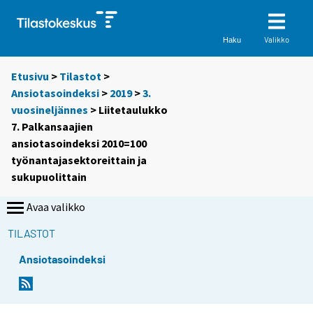
Valikko
Haku
Etusivu
>
Tilastot
>
Ansiotasoindeksi
>
2019
>
3.
vuosineljännes
> Liitetaulukko
7. Palkansaajien
ansiotasoindeksi 2010=100
työnantajasektoreittain ja
sukupuolittain
Avaa valikko
TILASTOT
Ansiotasoindeksi