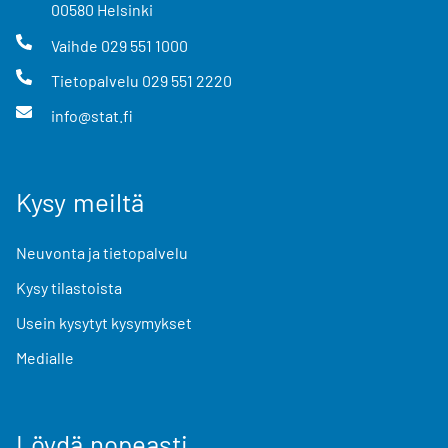
00580
Helsinki
Vaihde
029 551 1000
Tietopalvelu
029 551 2220
info@stat.fi
Kysy meiltä
Neuvonta ja tietopalvelu
Kysy tilastoista
Usein kysytyt kysymykset
Medialle
Löydä nopeasti