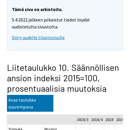
Tämä sivu on arkistoitu.
5.4.2022 jälkeen julkaistut tiedot löydät
uudistetulta sivustolta.
Siirry uudelle tilastosivulle
Liitetaulukko 10. Säännöllisen
ansion indeksi 2015=100,
prosentuaalisia muutoksia
Avaa taulukko
suurempana
2018/3
2018/4
2018
2019/1*
Toimiala
Muutos