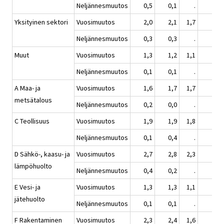
Neljännesmuutos
0,5
0,1
.
1,2
Yksityinen sektori
Vuosimuutos
2,0
2,1
1,7
2,2
Neljännesmuutos
0,3
0,3
.
0,7
Muut
Vuosimuutos
1,3
1,2
1,1
1,7
Neljännesmuutos
0,1
0,1
.
0,7
A Maa- ja
Vuosimuutos
1,6
1,7
1,7
1,9
metsätalous
Neljännesmuutos
0,2
0,0
.
1,0
C Teollisuus
Vuosimuutos
1,9
1,9
1,8
2,0
Neljännesmuutos
0,1
0,4
.
1,1
D Sähkö-, kaasu- ja
Vuosimuutos
2,7
2,8
2,3
2,5
lämpöhuolto
Neljännesmuutos
0,4
0,2
.
0,0
E Vesi- ja
Vuosimuutos
1,3
1,3
1,1
1,6
jätehuolto
Neljännesmuutos
0,1
0,1
.
0,7
F Rakentaminen
Vuosimuutos
2,3
2,4
1,6
2,5