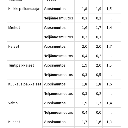
Kaikki palkansaajat
Vuosimuutos
1,8
1,9
1,5
2,2
Neljännesmuutos
0,3
0,2
.
0,8
Miehet
Vuosimuutos
1,6
1,7
1,4
2,0
Neljännesmuutos
0,2
0,3
.
0,8
Naiset
Vuosimuutos
2,0
2,0
1,7
2,5
Neljännesmuutos
0,4
0,2
.
0,7
Tuntipalkkaiset
Vuosimuutos
1,9
2,0
1,5
2,1
Neljännesmuutos
0,3
0,5
.
0,7
Kuukausipalkkaiset
Vuosimuutos
1,8
1,8
1,6
2,3
Neljännesmuutos
0,3
0,2
.
0,8
Valtio
Vuosimuutos
1,9
1,7
1,4
1,8
Neljännesmuutos
0,4
0,0
.
0,1
Kunnat
Vuosimuutos
1,7
1,6
1,3
2,8