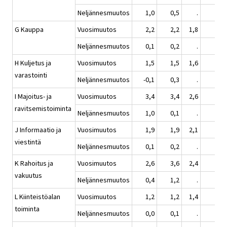
Neljännesmuutos
1,0
0,5
.
0,2
G Kauppa
Vuosimuutos
2,2
2,2
1,8
2,2
Neljännesmuutos
0,1
0,2
.
0,2
H Kuljetus ja
Vuosimuutos
1,5
1,5
1,6
1,8
varastointi
Neljännesmuutos
-0,1
0,3
.
0,6
I Majoitus- ja
Vuosimuutos
3,4
3,4
2,6
2,9
ravitsemistoiminta
Neljännesmuutos
1,0
0,1
.
0,1
J Informaatio ja
Vuosimuutos
1,9
1,9
2,1
1,9
viestintä
Neljännesmuutos
0,1
0,2
.
1,4
K Rahoitus ja
Vuosimuutos
2,6
3,6
2,4
3,9
vakuutus
Neljännesmuutos
0,4
1,2
.
0,9
L Kiinteistöalan
Vuosimuutos
1,2
1,2
1,4
1,6
toiminta
Neljännesmuutos
0,0
0,1
.
0,1