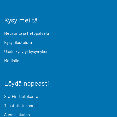
Kysy meiltä
Neuvonta ja tietopalvelu
Kysy tilastoista
Usein kysytyt kysymykset
Medialle
Löydä nopeasti
StatFin-tietokanta
Tilastotietokannat
Suomi lukuina