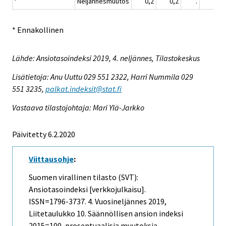
Neljännesmuutos
0,2
0,2
.
0,4
* Ennakollinen
Lähde: Ansiotasoindeksi 2019, 4. neljännes, Tilastokeskus
Lisätietoja: Anu Uuttu 029 551 2322, Harri Nummila 029
551 3235,
palkat.indeksit@stat.fi
Vastaava tilastojohtaja: Mari Ylä-Jarkko
Päivitetty 6.2.2020
Viittausohje
:
Suomen virallinen tilasto (SVT):
Ansiotasoindeksi [verkkojulkaisu].
ISSN=1796-3737.
4. Vuosineljännes
2019,
Liitetaulukko 10. Säännöllisen ansion indeksi
2015=100, prosentuaalisia muutoksia .