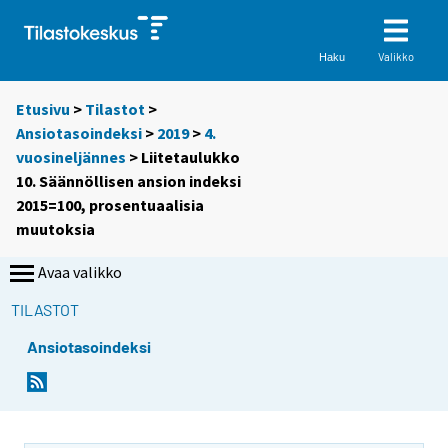
Valikko
Haku
Etusivu
>
Tilastot
>
Ansiotasoindeksi
>
2019
>
4.
vuosineljännes
> Liitetaulukko
10. Säännöllisen ansion indeksi
2015=100, prosentuaalisia
muutoksia
Avaa valikko
TILASTOT
Ansiotasoindeksi