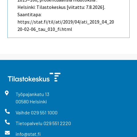
Helsinki: Tilastokeskus [viitattu: 7.8.2026].
Saantitapa:
https://stat.fi/til/ati/2019/04/ati_2019_04_20
20-02-06_tau_010_fi.html
Työpajankatu
13
00580
Helsinki
Vaihde
029 551 1000
Tietopalvelu
029 551 2220
info@stat.fi