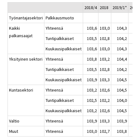
2018/4
2018
2019/1*
2019/
Työnantajasektori
Palkkausmuoto
Kaikki
Yhteensä
103,6
103,0
104,3
10
palkansaajat
Tuntipalkkaiset
103,5
102,8
104,2
10
Kuukausipalkkaiset
103,6
103,0
104,3
10
Yksityinen sektori
Yhteensä
103,8
103,2
104,4
10
Tuntipalkkaiset
103,5
102,8
104,2
10
Kuukausipalkkaiset
103,9
103,3
104,5
10
Kuntasektori
Yhteensä
103,2
102,6
104,5
10
Tuntipalkkaiset
102,5
102,2
104,0
10
Kuukausipalkkaiset
103,2
102,6
104,5
10
Valtio
Yhteensä
103,9
103,3
103,9
10
Muut
Yhteensä
103,0
102,7
103,8
10