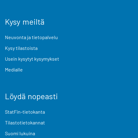
Kysy meiltä
Neuvonta ja tietopalvelu
Kysy tilastoista
Usein kysytyt kysymykset
Medialle
Löydä nopeasti
StatFin-tietokanta
Tilastotietokannat
Suomi lukuina