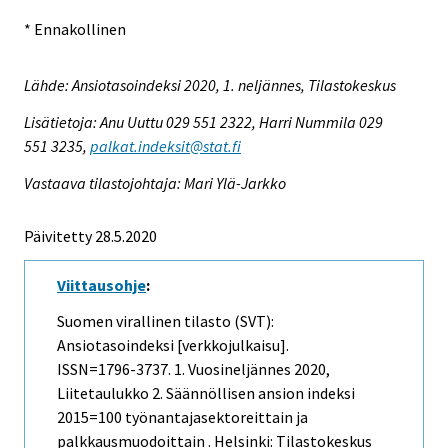
* Ennakollinen
Lähde: Ansiotasoindeksi 2020, 1. neljännes, Tilastokeskus
Lisätietoja: Anu Uuttu 029 551 2322, Harri Nummila 029
551 3235,
palkat.indeksit@stat.fi
Vastaava tilastojohtaja: Mari Ylä-Jarkko
Päivitetty 28.5.2020
Viittausohje
:
Suomen virallinen tilasto (SVT):
Ansiotasoindeksi [verkkojulkaisu].
ISSN=1796-3737.
1. Vuosineljännes
2020,
Liitetaulukko 2. Säännöllisen ansion indeksi
2015=100 työnantajasektoreittain ja
palkkausmuodoittain . Helsinki: Tilastokeskus