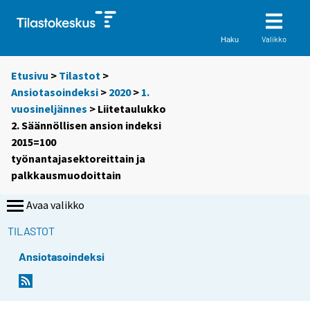
Valikko
Haku
Etusivu
>
Tilastot
>
Ansiotasoindeksi
>
2020
>
1.
vuosineljännes
> Liitetaulukko
2. Säännöllisen ansion indeksi
2015=100
työnantajasektoreittain ja
palkkausmuodoittain
Avaa valikko
TILASTOT
Ansiotasoindeksi