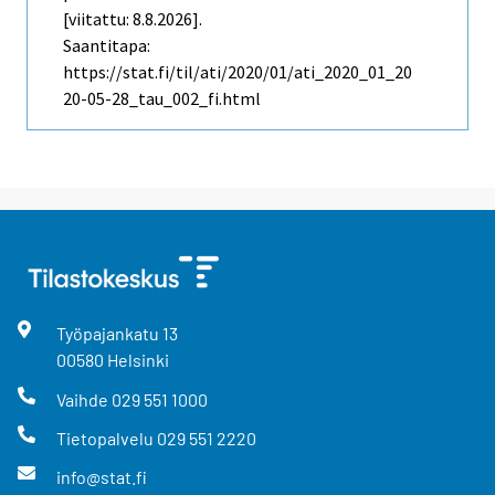
[viitattu: 8.8.2026].
Saantitapa:
https://stat.fi/til/ati/2020/01/ati_2020_01_20
20-05-28_tau_002_fi.html
Työpajankatu
13
00580
Helsinki
Vaihde
029 551 1000
Tietopalvelu
029 551 2220
info@stat.fi