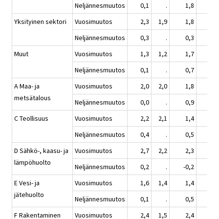
Neljännesmuutos
0,1
.
1,8
1,
Yksityinen sektori
Vuosimuutos
2,3
1,9
1,8
1,
Neljännesmuutos
0,3
.
0,3
0,
Muut
Vuosimuutos
1,3
1,2
1,7
1,
Neljännesmuutos
0,1
.
0,7
1,
A Maa- ja
Vuosimuutos
2,0
2,0
1,8
1,
metsätalous
Neljännesmuutos
0,0
.
0,9
0,
C Teollisuus
Vuosimuutos
2,2
2,1
1,4
1,
Neljännesmuutos
0,4
.
0,5
0,
D Sähkö-, kaasu- ja
Vuosimuutos
2,7
2,2
2,3
2,
lämpöhuolto
Neljännesmuutos
0,2
.
-0,2
1,
E Vesi- ja
Vuosimuutos
1,6
1,4
1,4
1,
jätehuolto
Neljännesmuutos
0,1
.
0,5
0,
F Rakentaminen
Vuosimuutos
2,4
1,5
2,4
2,