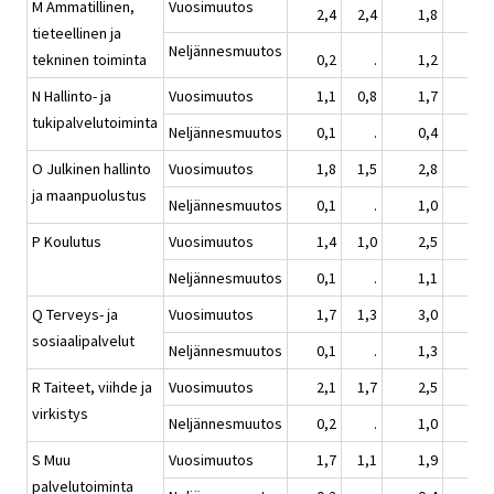
M Ammatillinen,
Vuosimuutos
2,4
2,4
1,8
2,
tieteellinen ja
Neljännesmuutos
tekninen toiminta
0,2
.
1,2
0,
N Hallinto- ja
Vuosimuutos
1,1
0,8
1,7
1,
tukipalvelutoiminta
Neljännesmuutos
0,1
.
0,4
1,
O Julkinen hallinto
Vuosimuutos
1,8
1,5
2,8
3,
ja maanpuolustus
Neljännesmuutos
0,1
.
1,0
1,
P Koulutus
Vuosimuutos
1,4
1,0
2,5
2,
Neljännesmuutos
0,1
.
1,1
1,
Q Terveys- ja
Vuosimuutos
1,7
1,3
3,0
3,
sosiaalipalvelut
Neljännesmuutos
0,1
.
1,3
1,
R Taiteet, viihde ja
Vuosimuutos
2,1
1,7
2,5
2,
virkistys
Neljännesmuutos
0,2
.
1,0
1,
S Muu
Vuosimuutos
1,7
1,1
1,9
2,
palvelutoiminta