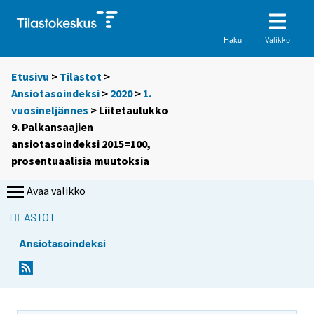
Valikko
Haku
Etusivu
>
Tilastot
>
Ansiotasoindeksi
>
2020
>
1.
vuosineljännes
> Liitetaulukko
9. Palkansaajien
ansiotasoindeksi 2015=100,
prosentuaalisia muutoksia
Avaa valikko
TILASTOT
Ansiotasoindeksi