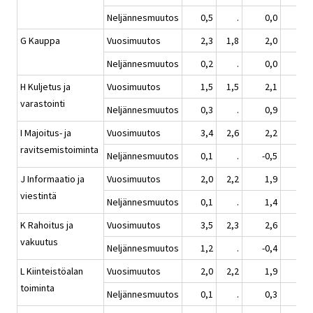
Neljännesmuutos
0,5
.
0,0
0,
G Kauppa
Vuosimuutos
2,3
1,8
2,0
1,
Neljännesmuutos
0,2
.
0,0
1,
H Kuljetus ja
Vuosimuutos
1,5
1,5
2,1
2,
varastointi
Neljännesmuutos
0,3
.
0,9
1,
I Majoitus- ja
Vuosimuutos
3,4
2,6
2,2
1,
ravitsemistoiminta
Neljännesmuutos
0,1
.
-0,5
1,
J Informaatio ja
Vuosimuutos
2,0
2,2
1,9
2,
viestintä
Neljännesmuutos
0,1
.
1,4
0,
K Rahoitus ja
Vuosimuutos
3,5
2,3
2,6
1,
vakuutus
Neljännesmuutos
1,2
.
-0,4
0,
L Kiinteistöalan
Vuosimuutos
2,0
2,2
1,9
2,
toiminta
Neljännesmuutos
0,1
.
0,3
1,