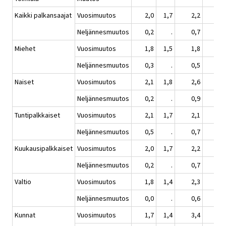
Kaikki palkansaajat
Vuosimuutos
2,0
1,7
2,2
2,
Neljännesmuutos
0,2
.
0,7
1,
Miehet
Vuosimuutos
1,8
1,5
1,8
1,
Neljännesmuutos
0,3
.
0,5
0,
Naiset
Vuosimuutos
2,1
1,8
2,6
2,
Neljännesmuutos
0,2
.
0,9
1,
Tuntipalkkaiset
Vuosimuutos
2,1
1,7
2,1
2,
Neljännesmuutos
0,5
.
0,7
0,
Kuukausipalkkaiset
Vuosimuutos
2,0
1,7
2,2
2,
Neljännesmuutos
0,2
.
0,7
1,
Valtio
Vuosimuutos
1,8
1,4
2,3
3,
Neljännesmuutos
0,0
.
0,6
2,
Kunnat
Vuosimuutos
1,7
1,4
3,4
3,