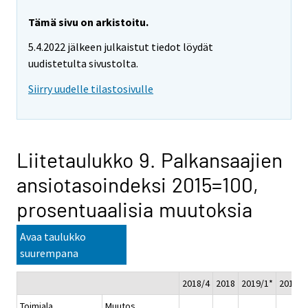
Tämä sivu on arkistoitu.
5.4.2022 jälkeen julkaistut tiedot löydät
uudistetulta sivustolta.
Siirry uudelle tilastosivulle
Liitetaulukko 9. Palkansaajien
ansiotasoindeksi 2015=100,
prosentuaalisia muutoksia
Avaa taulukko
suurempana
2018/4
2018
2019/1*
2019/2
Toimiala
Muutos