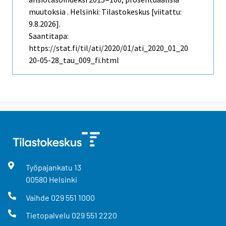
muutoksia . Helsinki: Tilastokeskus [viitattu:
9.8.2026].
Saantitapa:
https://stat.fi/til/ati/2020/01/ati_2020_01_20
20-05-28_tau_009_fi.html
Työpajankatu
13
00580
Helsinki
Vaihde
029 551 1000
Tietopalvelu
029 551 2220