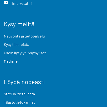
info@stat.fi
Kysy meiltä
Neuvonta ja tietopalvelu
Kysy tilastoista
Usein kysytyt kysymykset
Medialle
Löydä nopeasti
StatFin-tietokanta
Tilastotietokannat