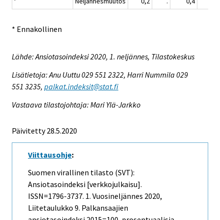
Neljännesmuutos
0,2
.
0,4
1,
* Ennakollinen
Lähde: Ansiotasoindeksi 2020, 1. neljännes, Tilastokeskus
Lisätietoja: Anu Uuttu 029 551 2322, Harri Nummila 029
551 3235,
palkat.indeksit@stat.fi
Vastaava tilastojohtaja: Mari Ylä-Jarkko
Päivitetty 28.5.2020
Viittausohje
:
Suomen virallinen tilasto (SVT):
Ansiotasoindeksi [verkkojulkaisu].
ISSN=1796-3737.
1. Vuosineljännes
2020,
Liitetaulukko 9. Palkansaajien
ansiotasoindeksi 2015=100, prosentuaalisia