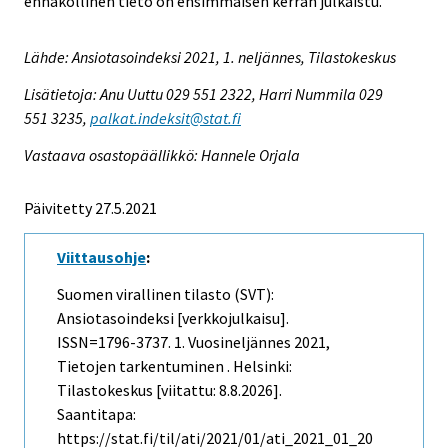
ennakollinen tieto on ensimmäisen kerran julkaistu.
Lähde: Ansiotasoindeksi 2021, 1. neljännes, Tilastokeskus
Lisätietoja: Anu Uuttu 029 551 2322, Harri Nummila 029
551 3235,
palkat.indeksit@stat.fi
Vastaava osastopäällikkö: Hannele Orjala
Päivitetty 27.5.2021
Viittausohje
:
Suomen virallinen tilasto (SVT):
Ansiotasoindeksi [verkkojulkaisu].
ISSN=1796-3737.
1. Vuosineljännes
2021,
Tietojen tarkentuminen . Helsinki:
Tilastokeskus [viitattu: 8.8.2026].
Saantitapa:
https://stat.fi/til/ati/2021/01/ati_2021_01_20