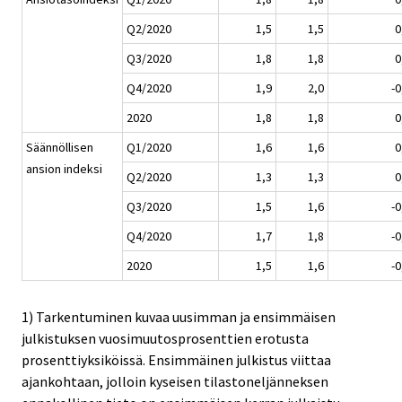
Q2/2020
1,5
1,5
0
Q3/2020
1,8
1,8
0
Q4/2020
1,9
2,0
-0
2020
1,8
1,8
0
Säännöllisen
Q1/2020
1,6
1,6
0
ansion indeksi
Q2/2020
1,3
1,3
0
Q3/2020
1,5
1,6
-0
Q4/2020
1,7
1,8
-0
2020
1,5
1,6
-0
1) Tarkentuminen kuvaa uusimman ja ensimmäisen
julkistuksen vuosimuutosprosenttien erotusta
prosenttiyksiköissä. Ensimmäinen julkistus viittaa
ajankohtaan, jolloin kyseisen tilastoneljänneksen