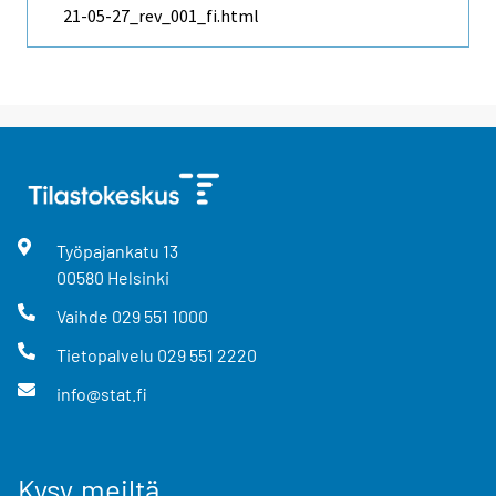
21-05-27_rev_001_fi.html
Työpajankatu
13
00580
Helsinki
Vaihde
029 551 1000
Tietopalvelu
029 551 2220
info@stat.fi
Kysy meiltä