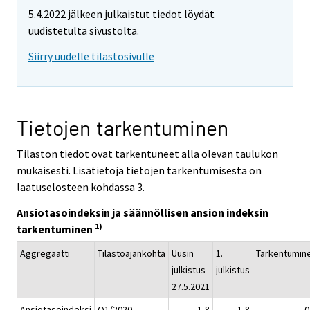
5.4.2022 jälkeen julkaistut tiedot löydät
uudistetulta sivustolta.
Siirry uudelle tilastosivulle
Tietojen tarkentuminen
Tilaston tiedot ovat tarkentuneet alla olevan taulukon
mukaisesti. Lisätietoja tietojen tarkentumisesta on
laatuselosteen kohdassa 3.
Ansiotasoindeksin ja säännöllisen ansion indeksin
1)
tarkentuminen
Aggregaatti
Tilastoajankohta
Uusin
1.
Tarkentumin
julkistus
julkistus
27.5.2021
Ansiotasoindeksi
Q1/2020
1,8
1,8
0