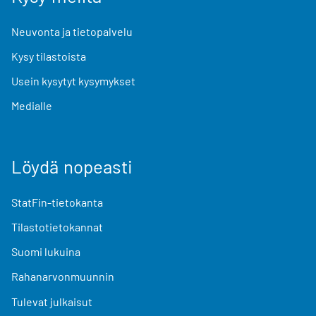
Neuvonta ja tietopalvelu
Kysy tilastoista
Usein kysytyt kysymykset
Medialle
Löydä nopeasti
StatFin-tietokanta
Tilastotietokannat
Suomi lukuina
Rahanarvonmuunnin
Tulevat julkaisut