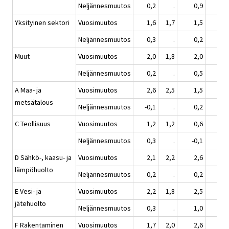
Neljännesmuutos
0,2
.
0,9
0,
Yksityinen sektori
Vuosimuutos
1,6
1,7
1,5
1,
Neljännesmuutos
0,3
.
0,2
0,
Muut
Vuosimuutos
2,0
1,8
2,0
1,
Neljännesmuutos
0,2
.
0,5
0,
A Maa- ja
Vuosimuutos
2,6
2,5
1,5
0,
metsätalous
Neljännesmuutos
-0,1
.
0,2
0,
C Teollisuus
Vuosimuutos
1,2
1,2
0,6
1,
Neljännesmuutos
0,3
.
-0,1
1,
D Sähkö-, kaasu- ja
Vuosimuutos
2,1
2,2
2,6
1,
lämpöhuolto
Neljännesmuutos
0,2
.
0,2
1,
E Vesi- ja
Vuosimuutos
2,2
1,8
2,5
2,
jätehuolto
Neljännesmuutos
0,3
.
1,0
0,
F Rakentaminen
Vuosimuutos
1,7
2,0
2,6
2,