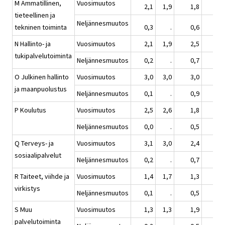
M Ammatillinen,
Vuosimuutos
2,1
1,9
1,8
1,
tieteellinen ja
Neljännesmuutos
tekninen toiminta
0,3
.
0,6
0,
N Hallinto- ja
Vuosimuutos
2,1
1,9
2,5
1,
tukipalvelutoiminta
Neljännesmuutos
0,2
.
0,7
0,
O Julkinen hallinto
Vuosimuutos
3,0
3,0
3,0
1,
ja maanpuolustus
Neljännesmuutos
0,1
.
0,9
0,
P Koulutus
Vuosimuutos
2,5
2,6
1,8
0,
Neljännesmuutos
0,0
.
0,5
0,
Q Terveys- ja
Vuosimuutos
3,1
3,0
2,4
1,
sosiaalipalvelut
Neljännesmuutos
0,2
.
0,7
0,
R Taiteet, viihde ja
Vuosimuutos
1,4
1,7
1,3
1,
virkistys
Neljännesmuutos
0,1
.
0,5
0,
S Muu
Vuosimuutos
1,3
1,3
1,9
1,
palvelutoiminta