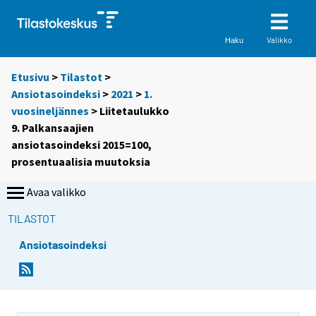
Valikko
Haku
Etusivu
>
Tilastot
>
Ansiotasoindeksi
>
2021
>
1.
vuosineljännes
> Liitetaulukko
9. Palkansaajien
ansiotasoindeksi 2015=100,
prosentuaalisia muutoksia
Avaa valikko
TILASTOT
Ansiotasoindeksi