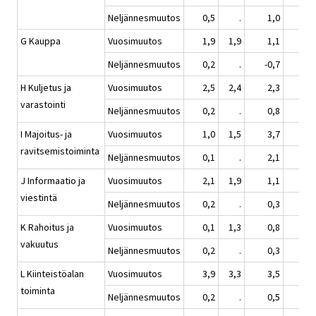
Neljännesmuutos
0,5
.
1,0
0,
G Kauppa
Vuosimuutos
1,9
1,9
1,1
1,
Neljännesmuutos
0,2
.
-0,7
1,
H Kuljetus ja
Vuosimuutos
2,5
2,4
2,3
2,
varastointi
Neljännesmuutos
0,2
.
0,8
1,
I Majoitus- ja
Vuosimuutos
1,0
1,5
3,7
3,
ravitsemistoiminta
Neljännesmuutos
0,1
.
2,1
0,
J Informaatio ja
Vuosimuutos
2,1
1,9
1,1
1,
viestintä
Neljännesmuutos
0,2
.
0,3
0,
K Rahoitus ja
Vuosimuutos
0,1
1,3
0,8
1,
vakuutus
Neljännesmuutos
0,2
.
0,3
0,
L Kiinteistöalan
Vuosimuutos
3,9
3,3
3,5
1,
toiminta
Neljännesmuutos
0,2
.
0,5
0,