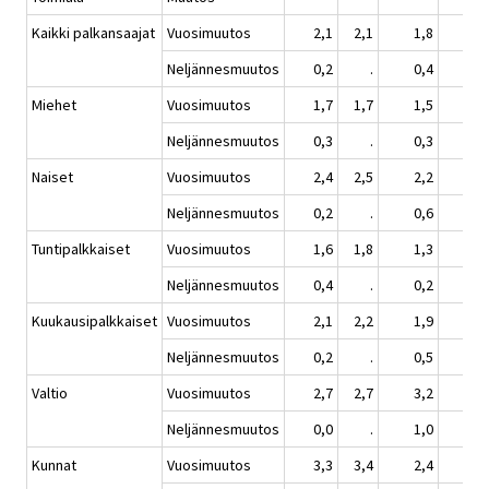
Kaikki palkansaajat
Vuosimuutos
2,1
2,1
1,8
1,
Neljännesmuutos
0,2
.
0,4
0,
Miehet
Vuosimuutos
1,7
1,7
1,5
1,
Neljännesmuutos
0,3
.
0,3
0,
Naiset
Vuosimuutos
2,4
2,5
2,2
1,
Neljännesmuutos
0,2
.
0,6
0,
Tuntipalkkaiset
Vuosimuutos
1,6
1,8
1,3
1,
Neljännesmuutos
0,4
.
0,2
0,
Kuukausipalkkaiset
Vuosimuutos
2,1
2,2
1,9
1,
Neljännesmuutos
0,2
.
0,5
0,
Valtio
Vuosimuutos
2,7
2,7
3,2
1,
Neljännesmuutos
0,0
.
1,0
0,
Kunnat
Vuosimuutos
3,3
3,4
2,4
1,