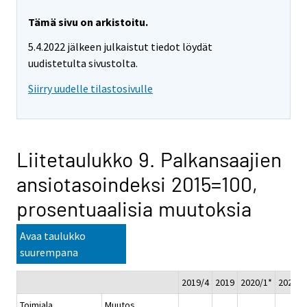
Tämä sivu on arkistoitu.
5.4.2022 jälkeen julkaistut tiedot löydät
uudistetulta sivustolta.
Siirry uudelle tilastosivulle
Liitetaulukko 9. Palkansaajien
ansiotasoindeksi 2015=100,
prosentuaalisia muutoksia
Avaa taulukko
suurempana
2019/4
2019
2020/1*
2020/2
Toimiala
Muutos