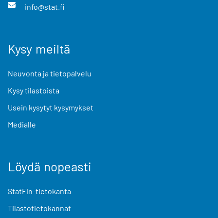
info@stat.fi
Kysy meiltä
Neuvonta ja tietopalvelu
Kysy tilastoista
Usein kysytyt kysymykset
Medialle
Löydä nopeasti
StatFin-tietokanta
Tilastotietokannat