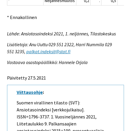
Neljännesmuutos
0,2
.
0,5
0,
* Ennakollinen
Lähde: Ansiotasoindeksi 2021, 1. neljännes, Tilastokeskus
Lisätietoja: Anu Uuttu 029 551 2322, Harri Nummila 029
551 3235,
palkat.indeksit@stat.fi
Vastaava osastopäällikkö: Hannele Orjala
Päivitetty 27.5.2021
Viittausohje
:
Suomen virallinen tilasto (SVT):
Ansiotasoindeksi [verkkojulkaisu].
ISSN=1796-3737.
1. Vuosineljännes
2021,
Liitetaulukko 9. Palkansaajien
ansiotasoindeksi 2015=100, prosentuaalisia