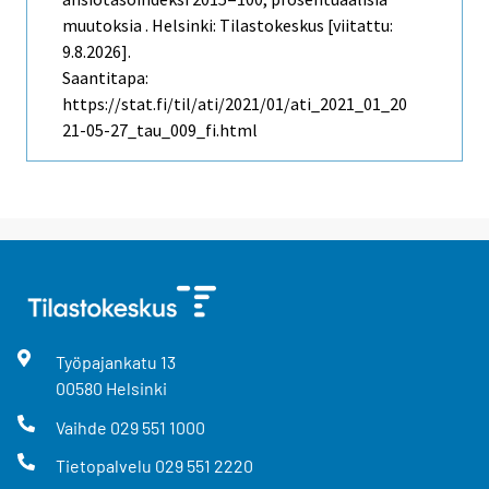
muutoksia . Helsinki: Tilastokeskus [viitattu:
9.8.2026].
Saantitapa:
https://stat.fi/til/ati/2021/01/ati_2021_01_20
21-05-27_tau_009_fi.html
Työpajankatu
13
00580
Helsinki
Vaihde
029 551 1000
Tietopalvelu
029 551 2220