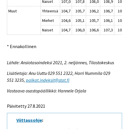
Naiset
107,0
107,8
108,0
108,9
109,5
Muut
Yhteensä
104,7
105,7
106,2
106,7
107,0
Miehet
104,6
105,1
105,7
106,1
106,4
Naiset
104,7
106,0
106,6
107,3
107,7
* Ennakollinen
Lähde: Ansiotasoindeksi 2021, 2. neljännes, Tilastokeskus
Lisätietoja: Anu Uuttu 029 551 2322, Harri Nummila 029
551 3235,
palkat.indeksit@stat.fi
Vastaava osastopäällikkö: Hannele Orjala
Päivitetty 27.8.2021
Viittausohje
: