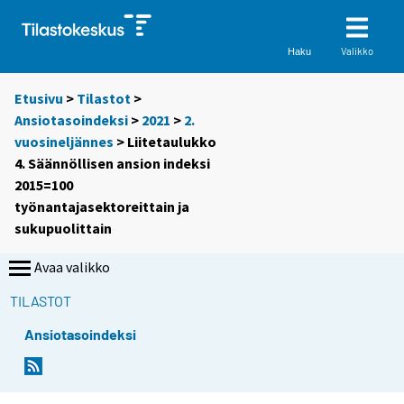
Valikko
Haku
Etusivu
>
Tilastot
>
Ansiotasoindeksi
>
2021
>
2.
vuosineljännes
> Liitetaulukko
4. Säännöllisen ansion indeksi
2015=100
työnantajasektoreittain ja
sukupuolittain
Avaa valikko
TILASTOT
Ansiotasoindeksi