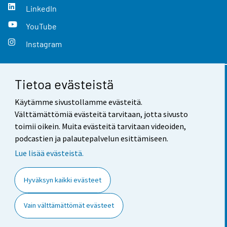
LinkedIn
YouTube
Instagram
Tietoa evästeistä
Yhteystiedot
Käytämme sivustollamme evästeitä.
Palaute
Välttämättömiä evästeitä tarvitaan, jotta sivusto
toimii oikein. Muita evästeitä tarvitaan videoiden,
Käyttöehdot
podcastien ja palautepalvelun esittämiseen.
Tietosuoja
Lue lisää evästeistä.
Saavutettavuus
Hyväksyn kaikki evästeet
Tietoa sivustosta
Vain välttämättömät evästeet
Evästeasetukset