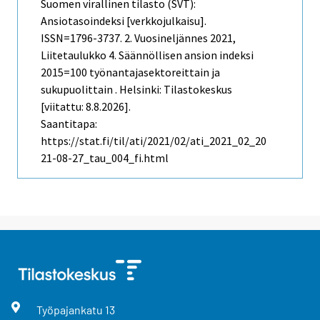
Suomen virallinen tilasto (SVT):
Ansiotasoindeksi [verkkojulkaisu].
ISSN=1796-3737.
2. Vuosineljännes
2021,
Liitetaulukko 4. Säännöllisen ansion indeksi
2015=100 työnantajasektoreittain ja
sukupuolittain . Helsinki: Tilastokeskus
[viitattu: 8.8.2026].
Saantitapa:
https://stat.fi/til/ati/2021/02/ati_2021_02_20
21-08-27_tau_004_fi.html
Työpajankatu
13