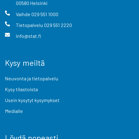
00580
Helsinki
Vaihde
029 551 1000
Tietopalvelu
029 551 2220
info@stat.fi
Kysy meiltä
Neuvonta ja tietopalvelu
Kysy tilastoista
Usein kysytyt kysymykset
Medialle
Löydä nopeasti