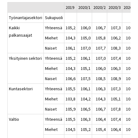
2019
2020/1
2020/2
2020/3
2020/4
Työnantajasektori
Sukupuoli
Kaikki
Yhteensä
105,2
106,0
106,7
107,3
107,7
palkansaajat
Miehet
104,3
105,0
105,8
106,2
106,7
Naiset
106,1
107,0
107,7
108,3
108,8
Yksityinen sektori
Yhteensä
105,2
106,1
107,0
107,4
107,8
Miehet
104,3
105,1
106,0
106,3
106,8
Naiset
106,6
107,5
108,5
108,9
109,3
Kuntasektori
Yhteensä
105,5
106,1
106,3
107,3
107,9
Miehet
103,8
104,2
104,3
105,1
105,5
Naiset
105,9
106,5
106,7
107,8
108,4
Valtio
Yhteensä
105,5
106,3
106,4
107,4
107,9
Miehet
104,5
105,2
105,4
106,4
106,9