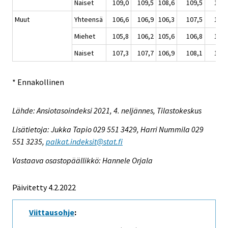
Naiset
109,0
109,5
108,6
109,5
110,
Muut
Yhteensä
106,6
106,9
106,3
107,5
108,
Miehet
105,8
106,2
105,6
106,8
107,
Naiset
107,3
107,7
106,9
108,1
109,
* Ennakollinen
Lähde: Ansiotasoindeksi 2021, 4. neljännes, Tilastokeskus
Lisätietoja: Jukka Tapio 029 551 3429, Harri Nummila 029
551 3235,
palkat.indeksit@stat.fi
Vastaava osastopäällikkö: Hannele Orjala
Päivitetty 4.2.2022
Viittausohje
: