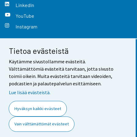
LinkedIn
YouTube
Instagram
Tietoa evästeistä
Yhteystiedot
Käytämme sivustollamme evästeitä.
Palaute
Välttämättömiä evästeitä tarvitaan, jotta sivusto
toimii oikein. Muita evästeitä tarvitaan videoiden,
Käyttöehdot
podcastien ja palautepalvelun esittämiseen.
Tietosuoja
Lue lisää evästeistä.
Saavutettavuus
Hyväksyn kaikki evästeet
Tietoa sivustosta
Vain välttämättömät evästeet
Evästeasetukset