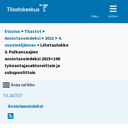
Valikko
Haku
Etusivu
>
Tilastot
>
Ansiotasoindeksi
>
2021
>
4.
vuosineljännes
> Liitetaulukko
3. Palkansaajien
ansiotasoindeksi 2015=100
työnantajasektoreittain ja
sukupuolittain
Avaa valikko
TILASTOT
Ansiotasoindeksi