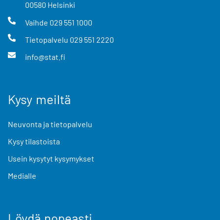
00580
Helsinki
Vaihde
029 551 1000
Tietopalvelu
029 551 2220
info@stat.fi
Kysy meiltä
Neuvonta ja tietopalvelu
Kysy tilastoista
Usein kysytyt kysymykset
Medialle
Löydä nopeasti