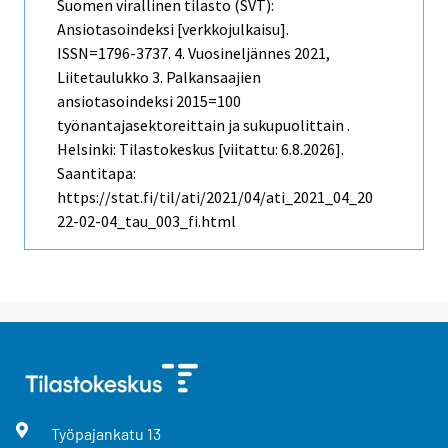
Suomen virallinen tilasto (SVT):
Ansiotasoindeksi [verkkojulkaisu].
ISSN=1796-3737.
4. Vuosineljännes
2021,
Liitetaulukko 3. Palkansaajien
ansiotasoindeksi 2015=100
työnantajasektoreittain ja sukupuolittain .
Helsinki: Tilastokeskus [viitattu: 6.8.2026].
Saantitapa:
https://stat.fi/til/ati/2021/04/ati_2021_04_20
22-02-04_tau_003_fi.html
Työpajankatu
13