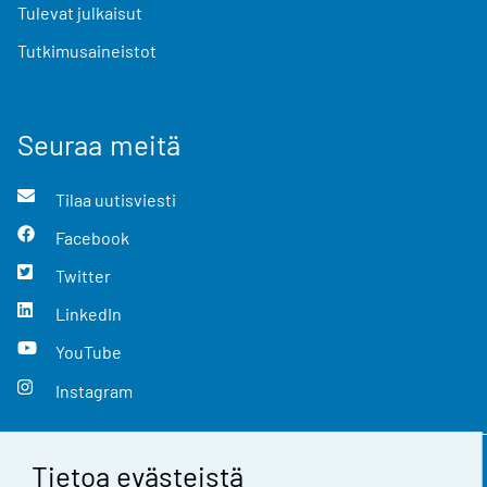
Tulevat julkaisut
Tutkimusaineistot
Seuraa meitä
Tilaa uutisviesti
Facebook
Twitter
LinkedIn
YouTube
Instagram
Tietoa evästeistä
Yhteystiedot