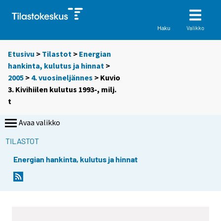
Valikko
Haku
Etusivu
>
Tilastot
>
Energian
hankinta, kulutus ja hinnat
>
2005
>
4. vuosineljännes
> Kuvio
3. Kivihiilen kulutus 1993-, milj.
t
Avaa valikko
TILASTOT
Energian hankinta, kulutus ja hinnat