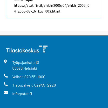
https://stat.fi/til/ehkh/2005/04/ehkh_2005_0
4_2006-03-16_kuv_003.html
Työpajankatu
13
00580
Helsinki
Vaihde
029 551 1000
Tietopalvelu
029 551 2220
info@stat.fi