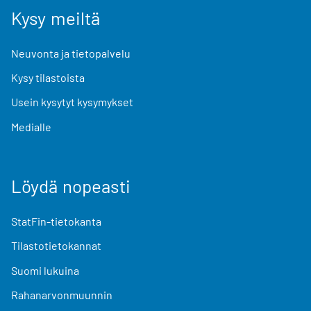
Kysy meiltä
Neuvonta ja tietopalvelu
Kysy tilastoista
Usein kysytyt kysymykset
Medialle
Löydä nopeasti
StatFin-tietokanta
Tilastotietokannat
Suomi lukuina
Rahanarvonmuunnin