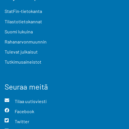
StatFin-tietokanta
Tilastotietokannat
Suomi lukuina
Rahanarvonmuunnin
Tulevat julkaisut
Tutkimusaineistot
Seuraa meitä
Tilaa uutisviesti
Facebook
Twitter