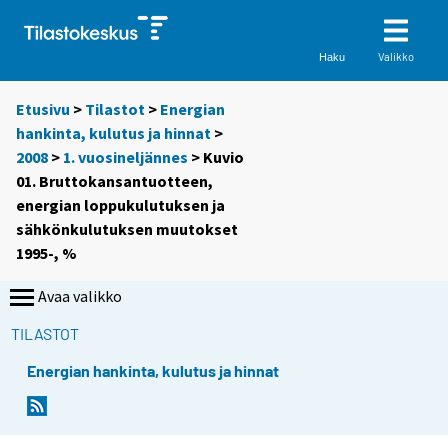
Valikko
Haku
Etusivu
>
Tilastot
>
Energian
hankinta, kulutus ja hinnat
>
2008
>
1. vuosineljännes
> Kuvio
01. Bruttokansantuotteen,
energian loppukulutuksen ja
sähkönkulutuksen muutokset
1995-, %
Avaa valikko
TILASTOT
Energian hankinta, kulutus ja hinnat