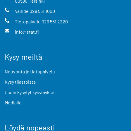
00580
Helsinki
Vaihde
029 551 1000
Tietopalvelu
029 551 2220
info@stat.fi
Kysy meiltä
Neuvonta ja tietopalvelu
Kysy tilastoista
Usein kysytyt kysymykset
Medialle
Löydä nopeasti