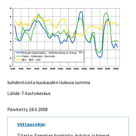
kahdentoista kuukauden liukuva summa
Lähde: Tilastokeskus
Päivitetty
18.6.2008
Viittausohje
:
Tilasto: Energian hankinta, kulutus ja hinnat