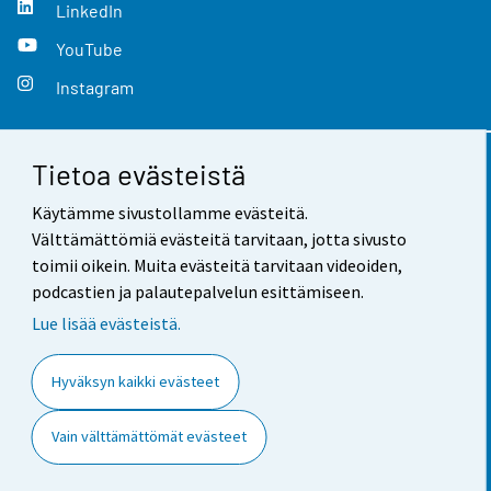
LinkedIn
YouTube
Instagram
Tietoa evästeistä
Yhteystiedot
Käytämme sivustollamme evästeitä.
Palaute
Välttämättömiä evästeitä tarvitaan, jotta sivusto
toimii oikein. Muita evästeitä tarvitaan videoiden,
Käyttöehdot
podcastien ja palautepalvelun esittämiseen.
Tietosuoja
Lue lisää evästeistä.
Saavutettavuus
Hyväksyn kaikki evästeet
Tietoa sivustosta
Vain välttämättömät evästeet
Evästeasetukset