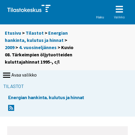
Valikko
Haku
Etusivu
>
Tilastot
>
Energian
hankinta, kulutus ja hinnat
>
2009
>
4. vuosineljännes
> Kuvio
08. Tärkeimpien öljytuotteiden
kuluttajahinnat 1995-, c/l
Avaa valikko
TILASTOT
Energian hankinta, kulutus ja hinnat