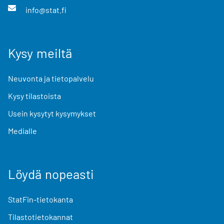
info@stat.fi
Kysy meiltä
Neuvonta ja tietopalvelu
Kysy tilastoista
Usein kysytyt kysymykset
Medialle
Löydä nopeasti
StatFin-tietokanta
Tilastotietokannat