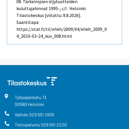
08. Tärkeimpien öljytuotteiden
kuluttajahinnat 1995-, c/l . Helsinki:
Tilastokeskus [viitattu: 8.8.2026].
Saantitapa:
https://stat.fi/til/ehkh/2009/04/ehkh_2009_0
4_2010-03-24_kuv_008.html
Työpajankatu
13
00580
Helsinki
Vaihde
029 551 1000
Tietopalvelu
029 551 2220