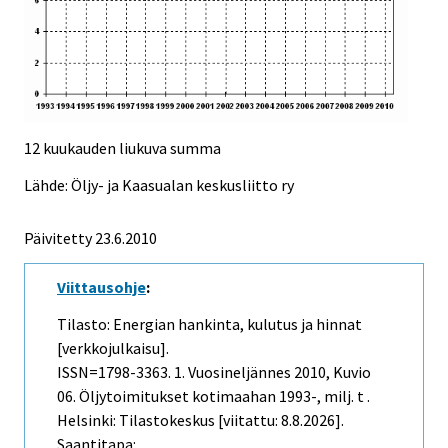
12 kuukauden liukuva summa
Lähde: Öljy- ja Kaasualan keskusliitto ry
Päivitetty
23.6.2010
Viittausohje
:
Tilasto: Energian hankinta, kulutus ja hinnat
[verkkojulkaisu].
ISSN=1798-3363.
1. Vuosineljännes
2010, Kuvio
06. Öljytoimitukset kotimaahan 1993-, milj. t .
Helsinki: Tilastokeskus [viitattu: 8.8.2026].
Saantitapa: