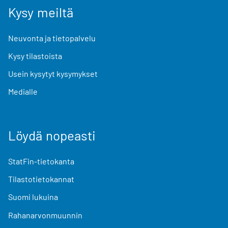
Kysy meiltä
Neuvonta ja tietopalvelu
Kysy tilastoista
Usein kysytyt kysymykset
Medialle
Löydä nopeasti
StatFin-tietokanta
Tilastotietokannat
Suomi lukuina
Rahanarvonmuunnin