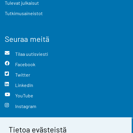
Tulevat julkaisut
Tutkimusaineistot
Seuraa meitä
Tilaa uutisviesti
Facebook
Twitter
LinkedIn
YouTube
Instagram
Tietoa evästeistä
Yhteystiedot