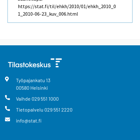
https://stat.fi/til/ehkh/2010/01/ehkh_2010_0
1_2010-06-23_kuv_006.html
Työpajankatu
13
00580
Helsinki
Vaihde
029 551 1000
Tietopalvelu
029 551 2220
info@stat.fi