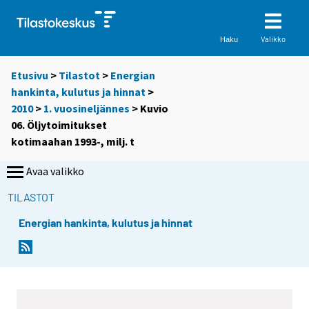
Valikko
Haku
Etusivu
>
Tilastot
>
Energian
hankinta, kulutus ja hinnat
>
2010
>
1. vuosineljännes
> Kuvio
06. Öljytoimitukset
kotimaahan 1993-, milj. t
Avaa valikko
TILASTOT
Energian hankinta, kulutus ja hinnat