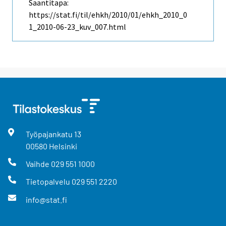
Saantitapa:
https://stat.fi/til/ehkh/2010/01/ehkh_2010_0
1_2010-06-23_kuv_007.html
Työpajankatu
13
00580
Helsinki
Vaihde
029 551 1000
Tietopalvelu
029 551 2220
info@stat.fi