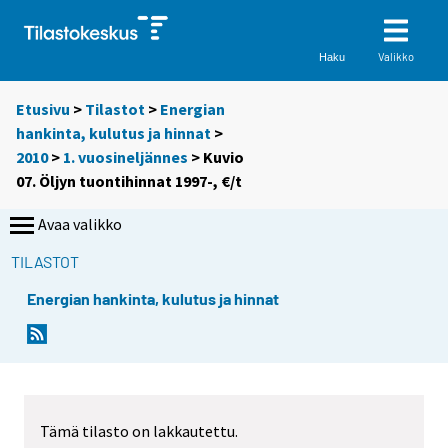
Valikko
Haku
Etusivu
>
Tilastot
>
Energian
hankinta, kulutus ja hinnat
>
2010
>
1. vuosineljännes
> Kuvio
07. Öljyn tuontihinnat 1997-, €/t
Avaa valikko
TILASTOT
Energian hankinta, kulutus ja hinnat
Tämä tilasto on lakkautettu.