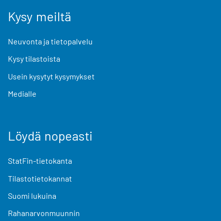
Kysy meiltä
Neuvonta ja tietopalvelu
Kysy tilastoista
Usein kysytyt kysymykset
Medialle
Löydä nopeasti
StatFin-tietokanta
Tilastotietokannat
Suomi lukuina
Rahanarvonmuunnin