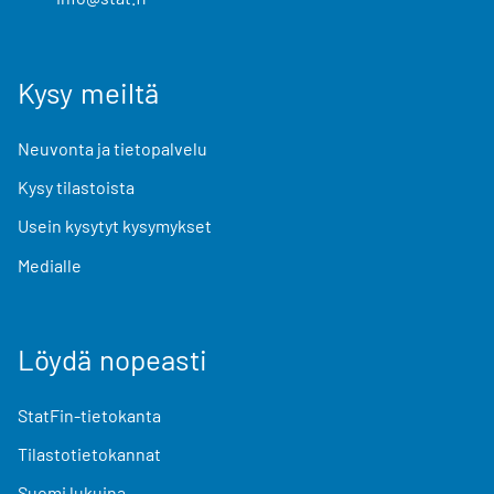
Kysy meiltä
Neuvonta ja tietopalvelu
Kysy tilastoista
Usein kysytyt kysymykset
Medialle
Löydä nopeasti
StatFin-tietokanta
Tilastotietokannat
Suomi lukuina