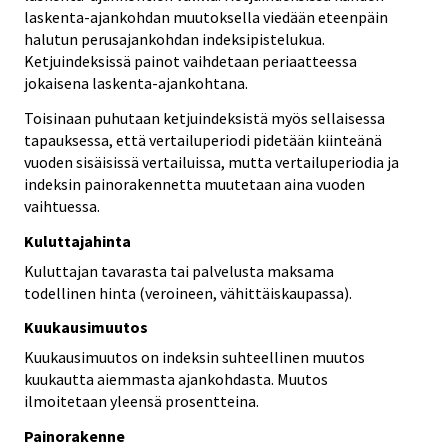
laskenta-ajankohdan muutoksella viedään eteenpäin
halutun perusajankohdan indeksipistelukua.
Ketjuindeksissä painot vaihdetaan periaatteessa
jokaisena laskenta-ajankohtana.
Toisinaan puhutaan ketjuindeksistä myös sellaisessa
tapauksessa, että vertailuperiodi pidetään kiinteänä
vuoden sisäisissä vertailuissa, mutta vertailuperiodia ja
indeksin painorakennetta muutetaan aina vuoden
vaihtuessa.
Kuluttajahinta
Kuluttajan tavarasta tai palvelusta maksama
todellinen hinta (veroineen, vähittäiskaupassa).
Kuukausimuutos
Kuukausimuutos on indeksin suhteellinen muutos
kuukautta aiemmasta ajankohdasta. Muutos
ilmoitetaan yleensä prosentteina.
Painorakenne