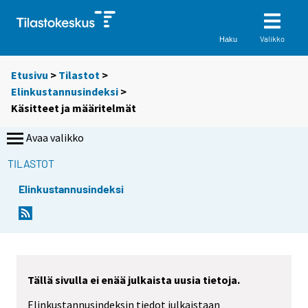
Valikko
Haku
Etusivu
>
Tilastot
>
Elinkustannusindeksi
>
Käsitteet ja määritelmät
Avaa valikko
TILASTOT
Elinkustannusindeksi
Tällä sivulla ei enää julkaista uusia tietoja.
Elinkustannusindeksin tiedot julkaistaan