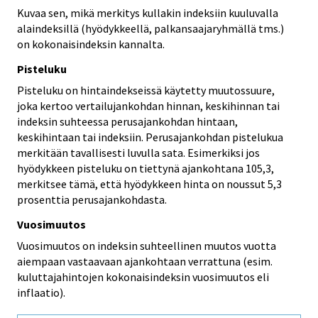
Kuvaa sen, mikä merkitys kullakin indeksiin kuuluvalla
alaindeksillä (hyödykkeellä, palkansaajaryhmällä tms.)
on kokonaisindeksin kannalta.
Pisteluku
Pisteluku on hintaindekseissä käytetty muutossuure,
joka kertoo vertailujankohdan hinnan, keskihinnan tai
indeksin suhteessa perusajankohdan hintaan,
keskihintaan tai indeksiin. Perusajankohdan pistelukua
merkitään tavallisesti luvulla sata. Esimerkiksi jos
hyödykkeen pisteluku on tiettynä ajankohtana 105,3,
merkitsee tämä, että hyödykkeen hinta on noussut 5,3
prosenttia perusajankohdasta.
Vuosimuutos
Vuosimuutos on indeksin suhteellinen muutos vuotta
aiempaan vastaavaan ajankohtaan verrattuna (esim.
kuluttajahintojen kokonaisindeksin vuosimuutos eli
inflaatio).