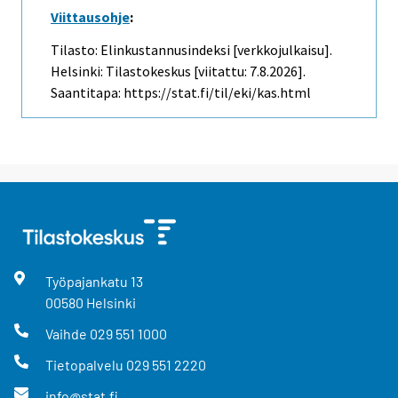
Viittausohje
:
Tilasto: Elinkustannusindeksi [verkkojulkaisu].
Helsinki: Tilastokeskus [viitattu: 7.8.2026].
Saantitapa: https://stat.fi/til/eki/kas.html
Työpajankatu
13
00580
Helsinki
Vaihde
029 551 1000
Tietopalvelu
029 551 2220
info@stat.fi