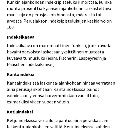
Kunkin ajankohdan indeksipisteluku ilmoittaa, kuinka
monta prosenttia kyseisen ajankohdan tarkasteltava
muuttuja on perusjakson hinnasta, määrästä tai
arvosta. Perusjakson indeksipistelukujen keskiarvo on
100.
Indeksikaava
Indeksikaava on matemaattinen funktio, jonka avulla
havaintoarvoista lasketaan yksittäinen muutosta
kuvaava tunnusluku (esim. Fischerin, Laspeyres'n ja
Paaschen indeksikaavat).
Kantaindeksi
Kantaindeksissä laskenta-ajankohdan hintaa verrataan
aina perusajankohtaan. Kantaindeksissä painot
vaihdetaan yleensä harvemmin kuin vuosittain,
esimerkiksi viiden vuoden välein.
Ketjuindeksi
Ketjuindeksissä vertailu tapahtuu aina peräkkäisten
laskenta-ajankohtien välillä. Ketjuindeksissä kahden