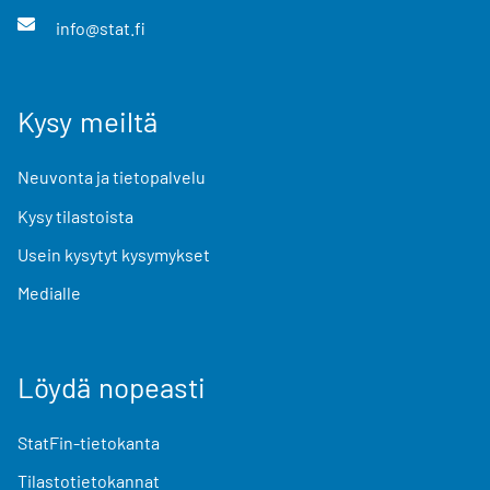
info@stat.fi
Kysy meiltä
Neuvonta ja tietopalvelu
Kysy tilastoista
Usein kysytyt kysymykset
Medialle
Löydä nopeasti
StatFin-tietokanta
Tilastotietokannat