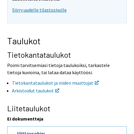
i
i
Siirry uudelle tilastosivulle
s
s
e
e
e
e
n
n
p
p
Taulukot
a
a
l
l
v
v
Tietokantataulukot
e
e
l
l
Poimi tarvitsemiasi tietoja taulukoiksi, tarkastele
u
u
tietoja kuvioina, tai lataa dataa käyttöösi.
u
u
n
n
Tietokantataulukot ja niiden muuttujat
.
.
Arkistoidut taulukot
Liitetaulukot
Ei dokumentteja
Viittausohje
: