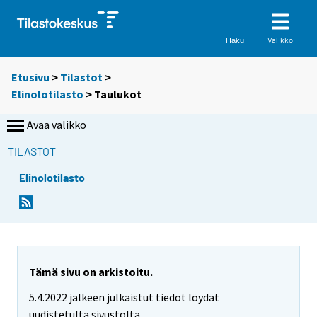
Valikko
Haku
Etusivu
>
Tilastot
>
Elinolotilasto
> Taulukot
Avaa valikko
TILASTOT
Elinolotilasto
S
S
i
i
i
i
r
r
r
r
y
y
Tämä sivu on arkistoitu.
t
t
5.4.2022 jälkeen julkaistut tiedot löydät
t
t
o
o
uudistetulta sivustolta.