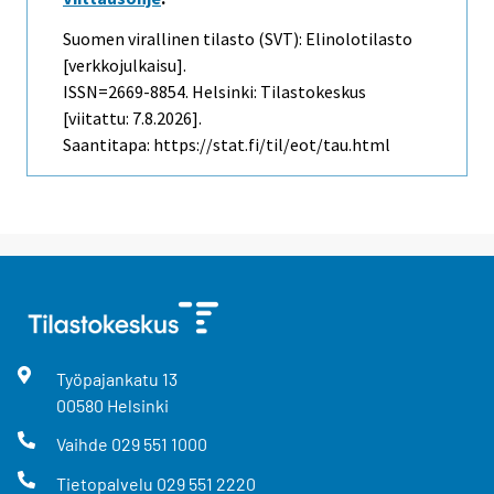
Suomen virallinen tilasto (SVT): Elinolotilasto
[verkkojulkaisu].
ISSN=2669-8854. Helsinki: Tilastokeskus
[viitattu: 7.8.2026].
Saantitapa: https://stat.fi/til/eot/tau.html
Työpajankatu
13
00580
Helsinki
Vaihde
029 551 1000
Tietopalvelu
029 551 2220