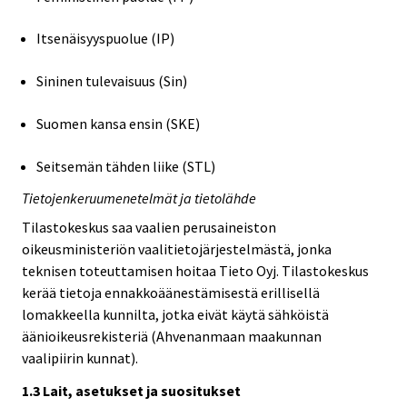
Itsenäisyyspuolue (IP)
Sininen tulevaisuus (Sin)
Suomen kansa ensin (SKE)
Seitsemän tähden liike (STL)
Tietojenkeruumenetelmät ja tietolähde
Tilastokeskus saa vaalien perusaineiston
oikeusministeriön vaalitietojärjestelmästä, jonka
teknisen toteuttamisen hoitaa Tieto Oyj. Tilastokeskus
kerää tietoja ennakkoäänestämisestä erillisellä
lomakkeella kunnilta, jotka eivät käytä sähköistä
äänioikeusrekisteriä (Ahvenanmaan maakunnan
vaalipiirin kunnat).
1.3 Lait, asetukset ja suositukset