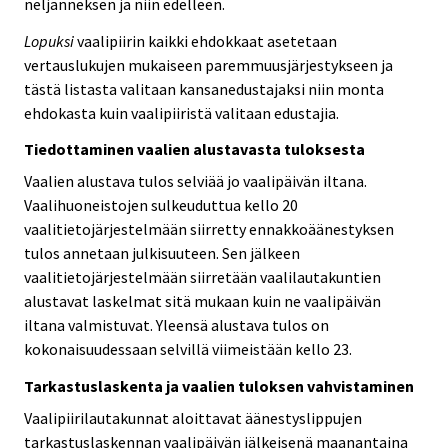
neljänneksen ja niin edelleen.
Lopuksi
vaalipiirin kaikki ehdokkaat asetetaan
vertauslukujen mukaiseen paremmuusjärjestykseen ja
tästä listasta valitaan kansanedustajaksi niin monta
ehdokasta kuin vaalipiiristä valitaan edustajia.
Tiedottaminen vaalien alustavasta tuloksesta
Vaalien alustava tulos selviää jo vaalipäivän iltana.
Vaalihuoneistojen sulkeuduttua kello 20
vaalitietojärjestelmään siirretty ennakkoäänestyksen
tulos annetaan julkisuuteen. Sen jälkeen
vaalitietojärjestelmään siirretään vaalilautakuntien
alustavat laskelmat sitä mukaan kuin ne vaalipäivän
iltana valmistuvat. Yleensä alustava tulos on
kokonaisuudessaan selvillä viimeistään kello 23.
Tarkastuslaskenta ja vaalien tuloksen vahvistaminen
Vaalipiirilautakunnat aloittavat äänestyslippujen
tarkastuslaskennan vaalipäivän jälkeisenä maanantaina