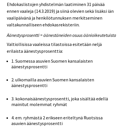
Ehdokaslistojen yhdistelmän laatiminen 31 päivää
ennen vaaleja (14.3.2019) ja siinä olevien sekä lisäksi iän
vaalipäivänä ja henkilötunnuksen merkitseminen
valtakunnalliseen ehdokasrekisteriin.
Äänestysprosentti = äänestäneiden osuus äänioikeutetuista
Valtiollisissa vaaleissa tilastoissa esitetään neljä
erilaista äänestysprosenttia:
1. Suomessa asuvien Suomen kansalaisten
äänestysprosentti
2. ulkomailla asuvien Suomen kansalaisten
äänestysprosentti
3. kokonaisäänestysprosentti, joka sisältää edellä
mainitut molemmat ryhmät
4. em. ryhmästä 2 erikseen eriteltynä Ruotsissa
asuvien äänestysprosentti