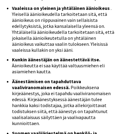
Vaaleissa on yleinen ja yhtäläinen äänioikeus
.
Yleisellä äänioikeudella tarkoitetaan sitä, että
äänioikeus on riippuvainen vain sellaisista
edellytyksistä, jotka kansalaisella yleensä on.
Yhtäläisellä äänioikeudella tarkoitetaan sitä, että
jokaisella äänioikeutetulla on yhtäläinen
äänioikeus vaikuttaa vaalin tulokseen. Yleisissä
vaaleissa kullakin on yksi ääni.
Kunkin äänestäjän on äänestettävä itse.
Äänioikeutta ei saa käyttää valtuusmiehen eli
asiamiehen kautta.
Äänestämisen on tapahduttava
vaaliviranomaisen edessä.
Poikkeuksena
kirjeäänestys, joka ei tapahdu vaaliviranomaisen
edessä. Kirjeäänestyksessä äänestäjän tulee
hankkia kaksi todistajaa, jotka allekirjoittavat
todistuksen siitä, että äänestys on tapahtunut
vaalisalaisuus säilyttäen ja vaalivapautta
kunnioittaen.
Suomen vaalijärjestelmä on henkilö- ja