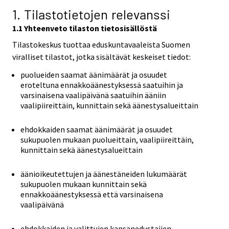
1. Tilastotietojen relevanssi
1.1 Yhteenveto tilaston tietosisällöstä
Tilastokeskus tuottaa eduskuntavaaleista Suomen
viralliset tilastot, jotka sisältävät keskeiset tiedot:
puolueiden saamat äänimäärät ja osuudet
eroteltuna ennakkoäänestyksessä saatuihin ja
varsinaisena vaalipäivänä saatuihin ääniin
vaalipiireittäin, kunnittain sekä äänestysalueittain
ehdokkaiden saamat äänimäärät ja osuudet
sukupuolen mukaan puolueittain, vaalipiireittäin,
kunnittain sekä äänestysalueittain
äänioikeutettujen ja äänestäneiden lukumäärät
sukupuolen mukaan kunnittain sekä
ennakkoäänestyksessä että varsinaisena
vaalipäivänä
ehdokkaiden ja valittujen kansanedustajien