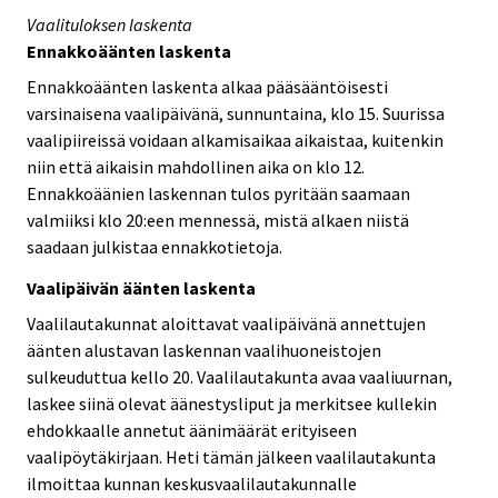
Vaalituloksen laskenta
Ennakkoäänten laskenta
Ennakkoäänten laskenta alkaa pääsääntöisesti
varsinaisena vaalipäivänä, sunnuntaina, klo 15. Suurissa
vaalipiireissä voidaan alkamisaikaa aikaistaa, kuitenkin
niin että aikaisin mahdollinen aika on klo 12.
Ennakkoäänien laskennan tulos pyritään saamaan
valmiiksi klo 20:een mennessä, mistä alkaen niistä
saadaan julkistaa ennakkotietoja.
Vaalipäivän äänten laskenta
Vaalilautakunnat aloittavat vaalipäivänä annettujen
äänten alustavan laskennan vaalihuoneistojen
sulkeuduttua kello 20. Vaalilautakunta avaa vaaliuurnan,
laskee siinä olevat äänestysliput ja merkitsee kullekin
ehdokkaalle annetut äänimäärät erityiseen
vaalipöytäkirjaan. Heti tämän jälkeen vaalilautakunta
ilmoittaa kunnan keskusvaalilautakunnalle