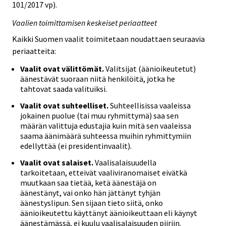
101/2017 vp).
Vaalien toimittamisen keskeiset periaatteet
Kaikki Suomen vaalit toimitetaan noudattaen seuraavia
periaatteita:
Vaalit ovat välittömät.
Valitsijat (äänioikeutetut)
äänestävät suoraan niitä henkilöitä, jotka he
tahtovat saada valituiksi.
Vaalit ovat suhteelliset.
Suhteellisissa vaaleissa
jokainen puolue (tai muu ryhmittymä) saa sen
määrän valittuja edustajia kuin mitä sen vaaleissa
saama äänimäärä suhteessa muihin ryhmittymiin
edellyttää (ei presidentinvaalit).
Vaalit ovat salaiset.
Vaalisalaisuudella
tarkoitetaan, etteivät vaaliviranomaiset eivätkä
muutkaan saa tietää, ketä äänestäjä on
äänestänyt, vai onko hän jättänyt tyhjän
äänestyslipun. Sen sijaan tieto siitä, onko
äänioikeutettu käyttänyt äänioikeuttaan eli käynyt
äänestämässä, ei kuulu vaalisalaisuuden piiriin.