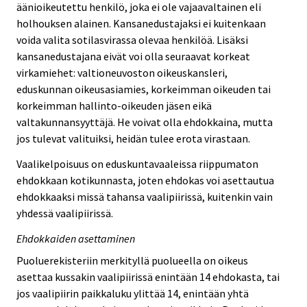
äänioikeutettu henkilö, joka ei ole vajaavaltainen eli
holhouksen alainen. Kansanedustajaksi ei kuitenkaan
voida valita sotilasvirassa olevaa henkilöä. Lisäksi
kansanedustajana eivät voi olla seuraavat korkeat
virkamiehet: valtioneuvoston oikeuskansleri,
eduskunnan oikeusasiamies, korkeimman oikeuden tai
korkeimman hallinto-oikeuden jäsen eikä
valtakunnansyyttäjä. He voivat olla ehdokkaina, mutta
jos tulevat valituiksi, heidän tulee erota virastaan.
Vaalikelpoisuus on eduskuntavaaleissa riippumaton
ehdokkaan kotikunnasta, joten ehdokas voi asettautua
ehdokkaaksi missä tahansa vaalipiirissä, kuitenkin vain
yhdessä vaalipiirissä.
Ehdokkaiden asettaminen
Puoluerekisteriin merkityllä puolueella on oikeus
asettaa kussakin vaalipiirissä enintään 14 ehdokasta, tai
jos vaalipiirin paikkaluku ylittää 14, enintään yhtä