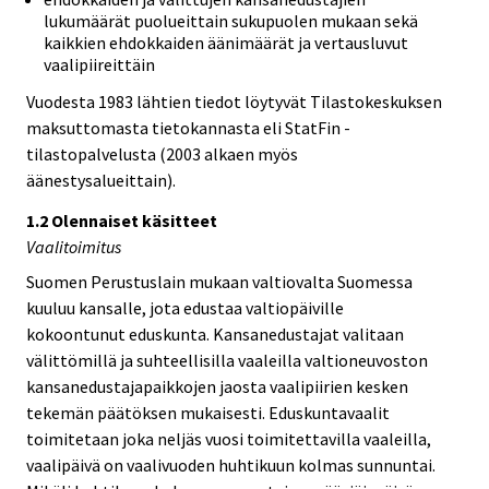
lukumäärät puolueittain sukupuolen mukaan sekä
kaikkien ehdokkaiden äänimäärät ja vertausluvut
vaalipiireittäin
Vuodesta 1983 lähtien tiedot löytyvät Tilastokeskuksen
maksuttomasta tietokannasta eli StatFin -
tilastopalvelusta (2003 alkaen myös
äänestysalueittain).
1.2 Olennaiset käsitteet
Vaalitoimitus
Suomen Perustuslain mukaan valtiovalta Suomessa
kuuluu kansalle, jota edustaa valtiopäiville
kokoontunut eduskunta. Kansanedustajat valitaan
välittömillä ja suhteellisilla vaaleilla valtioneuvoston
kansanedustajapaikkojen jaosta vaalipiirien kesken
tekemän päätöksen mukaisesti. Eduskuntavaalit
toimitetaan joka neljäs vuosi toimitettavilla vaaleilla,
vaalipäivä on vaalivuoden huhtikuun kolmas sunnuntai.