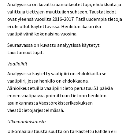
Analyysissä on kuvattu äänioikeutettuja, ehdokkaita ja
valittuja tiettyjen muuttujien suhteen. Taustatiedot
ovat yleensä vuosilta 2016-2017. Tätä uudempia tietoja
ei ole ollut käytettävissä. Henkilön ikä on ikä
vaalipäivänä kokonaisina vuosina.
Seuraavassa on kuvattu analyysissä käytetyt
taustamuuttujat.
Vaalipiirit
Analyysissä käytetty vaalipiiri on ehdokkailla se
vaalipiiri, jossa henkilö on ehdokkaana.
Äänioikeutetuilla vaalipiiritieto perustuu 51 päivää
ennen vaalipäivää poimittuun tietoon henkilön
asuinkunnasta Väestörekisterikeskuksen
väestötietojärjestelmässä.
Ulkomaalaistausta
Ulkomaalaistaustaisuutta on tarkasteltu kahden eri