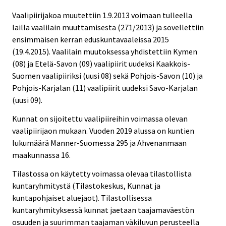
Vaalipiirijakoa muutettiin 1.9.2013 voimaan tulleella
lailla vaalilain muuttamisesta (271/2013) ja sovellettiin
ensimmäisen kerran eduskuntavaaleissa 2015
(19.4.2015). Vaalilain muutoksessa yhdistettiin Kymen
(08) ja Etelä-Savon (09) vaalipiirit uudeksi Kaakkois-
Suomen vaalipiiriksi (uusi 08) sekä Pohjois-Savon (10) ja
Pohjois-Karjalan (11) vaalipiirit uudeksi Savo-Karjalan
(uusi 09).
Kunnat on sijoitettu vaalipiireihin voimassa olevan
vaalipiirijaon mukaan. Vuoden 2019 alussa on kuntien
lukumäärä Manner-Suomessa 295 ja Ahvenanmaan
maakunnassa 16.
Tilastossa on käytetty voimassa olevaa tilastollista
kuntaryhmitystä (Tilastokeskus, Kunnat ja
kuntapohjaiset aluejaot). Tilastollisessa
kuntaryhmityksessä kunnat jaetaan taajamaväestön
osuuden ja suurimman taajaman väkiluvun perusteella