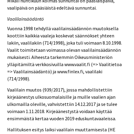
Mikäli huhtikuun kolmas sunnuntai on pääsiäispäivä,
vaalipäivä on pääsiäistä edeltävä sunnuntai.
Vaalilainsäädäntö
Vuonna 1998 tehdyllä vaalilainsäädännön muutoksella
koottiin kaikkia vaaleja koskevat säännökset yhteen
lakiin, vaalilakiin (714/1998), joka tuli voimaan 8.10.1998.
Vaalit toimitetaan voimassa olevan vaalilainsäädännön
mukaisesti. Aiheesta tarkemmin Oikeusministeriön
ylläpitämiltä verkkosivuilla www.vaalit.fi (=> Vaalitietoa
=> Vaalilainsäädäntö) ja www.finlex.fi, vaalilaki
(714/1998).
Vaalilain muutos (939/2017), jossa mahdollistettiin
kirjeäänestys ulkosuomalaisille ja muille vaalien ajan
ulkomailla oleville, vahvistettiin 14.12.2017 ja se tulee
voimaan 1.11.2018. Kirjeäänestystä voidaan käyttää
ensimmäistä kertaa vuoden 2019 eduskuntavaaleissa.
Hallituksen esitys laiksi vaalilain muuttamisesta (HE