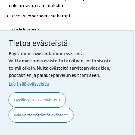
mukaan seuraaviin luokkiin
avio-/avoperheen vanhempi
yksinhuoltaja
Tietoa evästeistä
lapseton pari
Käytämme sivustollamme evästeitä.
yksin asuva
Välttämättömiä evästeitä tarvitaan, jotta sivusto
toimii oikein. Muita evästeitä tarvitaan videoiden,
kotona asuva nuori
podcastien ja palautepalvelun esittämiseen.
Lue lisää evästeistä.
muu
Avio-/avoperheen vanhempiin luetaan kaikki avio- tai
Hyväksyn kaikki evästeet
avoliitossa olevat sekä rekisteröidyssä parisuhteessa
elävät, joilla asuu kotona myös omia ja/tai puolison
Vain välttämättömät evästeet
lapsia. Lapsettomia pareja ovat avio-/avoliitossa sekä
rekisteröidyssä parisuhteessa elävät, joilla ei ole lapsia.
Kotona asuviksi nuoriksi on määritelty omien/oman tai