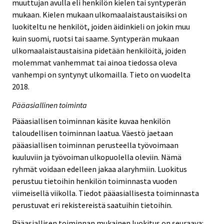
muuttujan avulla eli henkilön kielen tai syntyperän
mukaan. Kielen mukaan ulkomaalaistaustaisiksi on
luokiteltu ne henkilöt, joiden äidinkieli on jokin muu
kuin suomi, ruotsi tai saame. Syntyperän mukaan
ulkomaalaistaustaisina pidetään henkilöitä, joiden
molemmat vanhemmat tai ainoa tiedossa oleva
vanhempi on syntynyt ulkomailla. Tieto on vuodelta
2018.
Pääasiallinen toiminta
Pääasiallisen toiminnan käsite kuvaa henkilön
taloudellisen toiminnan laatua. Väestö jaetaan
pääasiallisen toiminnan perusteella työvoimaan
kuuluviin ja työvoiman ulkopuolella oleviin. Nämä
ryhmät voidaan edelleen jakaa alaryhmiin. Luokitus
perustuu tietoihin henkilön toiminnasta vuoden
viimeisellä viikolla. Tiedot pääasiallisesta toiminnasta
perustuvat eri rekistereistä saatuihin tietoihin.
Pääasiallisen toiminnan mukainen luokitus on seuraava: