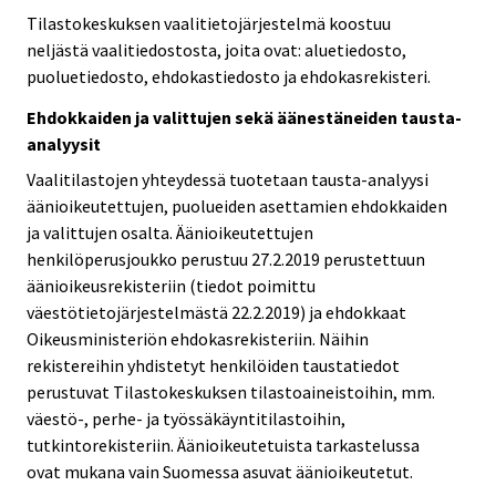
Tilastokeskuksen vaalitietojärjestelmä koostuu
neljästä vaalitiedostosta, joita ovat: aluetiedosto,
puoluetiedosto, ehdokastiedosto ja ehdokasrekisteri.
Ehdokkaiden ja valittujen sekä äänestäneiden tausta-
analyysit
Vaalitilastojen yhteydessä tuotetaan tausta-analyysi
äänioikeutettujen, puolueiden asettamien ehdokkaiden
ja valittujen osalta. Äänioikeutettujen
henkilöperusjoukko perustuu 27.2.2019 perustettuun
äänioikeusrekisteriin (tiedot poimittu
väestötietojärjestelmästä 22.2.2019) ja ehdokkaat
Oikeusministeriön ehdokasrekisteriin. Näihin
rekistereihin yhdistetyt henkilöiden taustatiedot
perustuvat Tilastokeskuksen tilastoaineistoihin, mm.
väestö-, perhe- ja työssäkäyntitilastoihin,
tutkintorekisteriin. Äänioikeutetuista tarkastelussa
ovat mukana vain Suomessa asuvat äänioikeutetut.