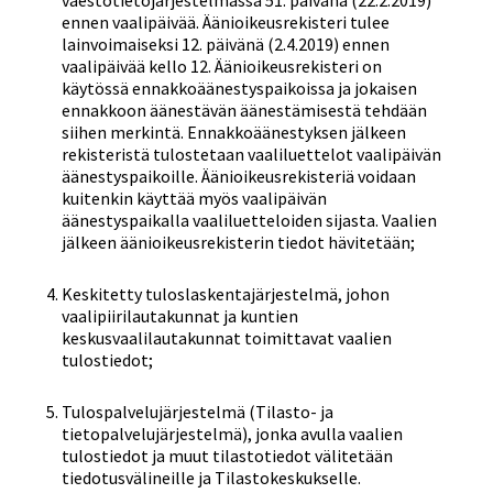
väestötietojärjestelmässä 51. päivänä (22.2.2019)
ennen vaalipäivää. Äänioikeusrekisteri tulee
lainvoimaiseksi 12. päivänä (2.4.2019) ennen
vaalipäivää kello 12. Äänioikeusrekisteri on
käytössä ennakkoäänestyspaikoissa ja jokaisen
ennakkoon äänestävän äänestämisestä tehdään
siihen merkintä. Ennakkoäänestyksen jälkeen
rekisteristä tulostetaan vaaliluettelot vaalipäivän
äänestyspaikoille. Äänioikeusrekisteriä voidaan
kuitenkin käyttää myös vaalipäivän
äänestyspaikalla vaaliluetteloiden sijasta. Vaalien
jälkeen äänioikeusrekisterin tiedot hävitetään;
Keskitetty tuloslaskentajärjestelmä, johon
vaalipiirilautakunnat ja kuntien
keskusvaalilautakunnat toimittavat vaalien
tulostiedot;
Tulospalvelujärjestelmä (Tilasto- ja
tietopalvelujärjestelmä), jonka avulla vaalien
tulostiedot ja muut tilastotiedot välitetään
tiedotusvälineille ja Tilastokeskukselle.