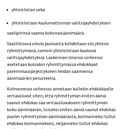
yhteislistan sekä
yhteislistaan kuulumattoman valitsijayhdistyksen
vaalipiirissä saama kokonaisäänimäärä.
Vaaliliitossa olevia puolueita kohdellaan siis yhtenä
ryhmittymänä, samoin yhteislistaan kuuluvia
valitsijayhdistyksiä. Laskennan
toisessa vaiheessa
asetetaan kussakin ryhmittymässä ehdokkaat
paremmuusjärjestykseen heidän saamiensa
äänimäärien perusteella.
Kolmannessa vaiheessa
annetaan kullekin ehdokkaalle
vertausluvut siten, että ryhmittymän eniten ääniä
saanut ehdokas saa vertausluvukseen ryhmittymän
koko äänimäärän, toiseksi eniten ääniä saanut ehdokas
puolet ryhmittymän äänimäärästä, kolmanneksi tullut
ehdokas kolmanneksen, neljänneksi tullut ehdokas