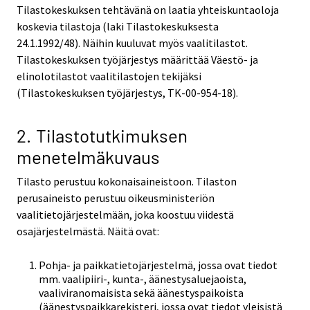
Tilastokeskuksen tehtävänä on laatia yhteiskuntaoloja
koskevia tilastoja (laki Tilastokeskuksesta
24.1.1992/48). Näihin kuuluvat myös vaalitilastot.
Tilastokeskuksen työjärjestys määrittää Väestö- ja
elinolotilastot vaalitilastojen tekijäksi
(Tilastokeskuksen työjärjestys, TK-00-954-18).
2. Tilastotutkimuksen
menetelmäkuvaus
Tilasto perustuu kokonaisaineistoon. Tilaston
perusaineisto perustuu oikeusministeriön
vaalitietojärjestelmään, joka koostuu viidestä
osajärjestelmästä. Näitä ovat:
Pohja- ja paikkatietojärjestelmä, jossa ovat tiedot
mm. vaalipiiri-, kunta-, äänestysaluejaoista,
vaaliviranomaisista sekä äänestyspaikoista
(äänestyspaikkarekisteri, jossa ovat tiedot yleisistä