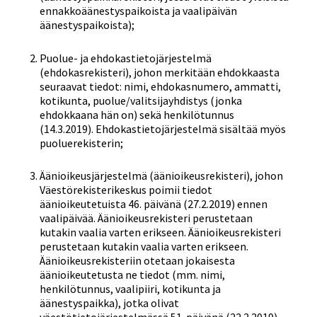
ennakkoäänestyspaikoista ja vaalipäivän
äänestyspaikoista);
Puolue- ja ehdokastietojärjestelmä
(ehdokasrekisteri), johon merkitään ehdokkaasta
seuraavat tiedot: nimi, ehdokasnumero, ammatti,
kotikunta, puolue/valitsijayhdistys (jonka
ehdokkaana hän on) sekä henkilötunnus
(14.3.2019). Ehdokastietojärjestelmä sisältää myös
puoluerekisterin;
Äänioikeusjärjestelmä (äänioikeusrekisteri), johon
Väestörekisterikeskus poimii tiedot
äänioikeutetuista 46. päivänä (27.2.2019) ennen
vaalipäivää. Äänioikeusrekisteri perustetaan
kutakin vaalia varten erikseen. Äänioikeusrekisteri
perustetaan kutakin vaalia varten erikseen.
Äänioikeusrekisteriin otetaan jokaisesta
äänioikeutetusta ne tiedot (mm. nimi,
henkilötunnus, vaalipiiri, kotikunta ja
äänestyspaikka), jotka olivat