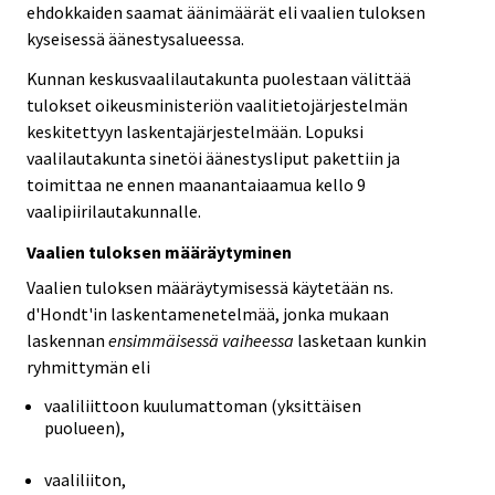
ehdokkaiden saamat äänimäärät eli vaalien tuloksen
kyseisessä äänestysalueessa.
Kunnan keskusvaalilautakunta puolestaan välittää
tulokset oikeusministeriön vaalitietojärjestelmän
keskitettyyn laskentajärjestelmään. Lopuksi
vaalilautakunta sinetöi äänestysliput pakettiin ja
toimittaa ne ennen maanantaiaamua kello 9
vaalipiirilautakunnalle.
Vaalien tuloksen määräytyminen
Vaalien tuloksen määräytymisessä käytetään ns.
d'Hondt'in laskentamenetelmää, jonka mukaan
laskennan
ensimmäisessä vaiheessa
lasketaan kunkin
ryhmittymän eli
vaaliliittoon kuulumattoman (yksittäisen
puolueen),
vaaliliiton,