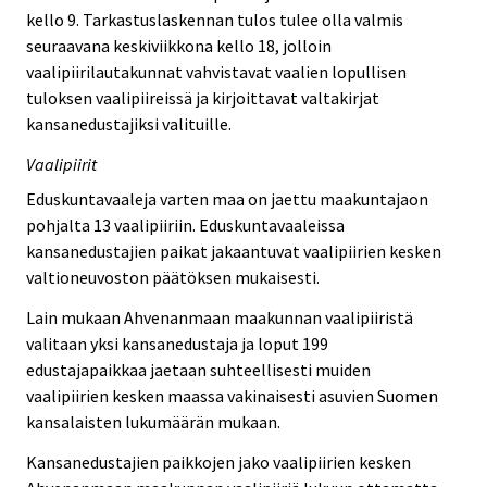
kello 9. Tarkastuslaskennan tulos tulee olla valmis
seuraavana keskiviikkona kello 18, jolloin
vaalipiirilautakunnat vahvistavat vaalien lopullisen
tuloksen vaalipiireissä ja kirjoittavat valtakirjat
kansanedustajiksi valituille.
Vaalipiirit
Eduskuntavaaleja varten maa on jaettu maakuntajaon
pohjalta 13 vaalipiiriin. Eduskuntavaaleissa
kansanedustajien paikat jakaantuvat vaalipiirien kesken
valtioneuvoston päätöksen mukaisesti.
Lain mukaan Ahvenanmaan maakunnan vaalipiiristä
valitaan yksi kansanedustaja ja loput 199
edustajapaikkaa jaetaan suhteellisesti muiden
vaalipiirien kesken maassa vakinaisesti asuvien Suomen
kansalaisten lukumäärän mukaan.
Kansanedustajien paikkojen jako vaalipiirien kesken