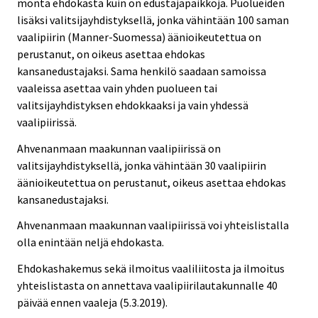
monta ehdokasta kuin on edustajapaikkoja. Puolueiden
lisäksi valitsijayhdistyksellä, jonka vähintään 100 saman
vaalipiirin (Manner-Suomessa) äänioikeutettua on
perustanut, on oikeus asettaa ehdokas
kansanedustajaksi. Sama henkilö saadaan samoissa
vaaleissa asettaa vain yhden puolueen tai
valitsijayhdistyksen ehdokkaaksi ja vain yhdessä
vaalipiirissä.
Ahvenanmaan maakunnan vaalipiirissä on
valitsijayhdistyksellä, jonka vähintään 30 vaalipiirin
äänioikeutettua on perustanut, oikeus asettaa ehdokas
kansanedustajaksi.
Ahvenanmaan maakunnan vaalipiirissä voi yhteislistalla
olla enintään neljä ehdokasta.
Ehdokashakemus sekä ilmoitus vaaliliitosta ja ilmoitus
yhteislistasta on annettava vaalipiirilautakunnalle 40
päivää ennen vaaleja (5.3.2019).