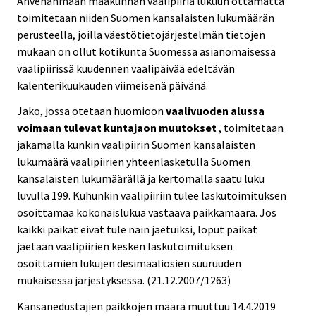
Ahvenanmaan maakunnan vaalipiiriä lukuun ottamatta
toimitetaan niiden Suomen kansalaisten lukumäärän
perusteella, joilla väestötietojärjestelmän tietojen
mukaan on ollut kotikunta Suomessa asianomaisessa
vaalipiirissä kuudennen vaalipäivää edeltävän
kalenterikuukauden viimeisenä päivänä.
Jako, jossa otetaan huomioon
vaalivuoden alussa
voimaan tulevat kuntajaon muutokset
, toimitetaan
jakamalla kunkin vaalipiirin Suomen kansalaisten
lukumäärä vaalipiirien yhteenlasketulla Suomen
kansalaisten lukumäärällä ja kertomalla saatu luku
luvulla 199. Kuhunkin vaalipiiriin tulee laskutoimituksen
osoittamaa kokonaislukua vastaava paikkamäärä. Jos
kaikki paikat eivät tule näin jaetuiksi, loput paikat
jaetaan vaalipiirien kesken laskutoimituksen
osoittamien lukujen desimaaliosien suuruuden
mukaisessa järjestyksessä. (21.12.2007/1263)
Kansanedustajien paikkojen määrä muuttuu 14.4.2019