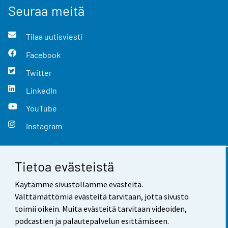
Seuraa meitä
Tilaa uutisviesti
Facebook
Twitter
LinkedIn
YouTube
Instagram
Tietoa evästeistä
Yhteystiedot
Käytämme sivustollamme evästeitä.
Palaute
Välttämättömiä evästeitä tarvitaan, jotta sivusto
toimii oikein. Muita evästeitä tarvitaan videoiden,
Käyttöehdot
podcastien ja palautepalvelun esittämiseen.