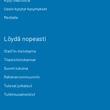
Kysy tilastoista
Usein kysytyt kysymykset
Medialle
Löydä nopeasti
StatFin-tietokanta
Tilastotietokannat
Suomi lukuina
Rahanarvonmuunnin
Tulevat julkaisut
Tutkimusaineistot