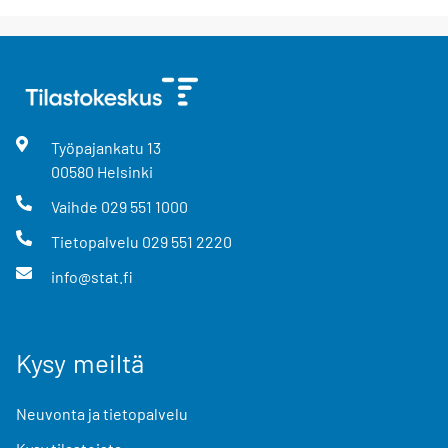
Työpajankatu
13
00580
Helsinki
Vaihde
029 551 1000
Tietopalvelu
029 551 2220
info@stat.fi
Kysy meiltä
Neuvonta ja tietopalvelu