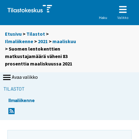
Valikko
Haku
Etusivu
>
Tilastot
>
Ilmaliikenne
>
2021
>
maaliskuu
> Suomen lentokenttien
matkustajamäärä väheni 83
prosenttia maaliskuussa 2021
Avaa valikko
TILASTOT
Ilmaliikenne
Y
Y
o
o
u
u
a
a
r
r