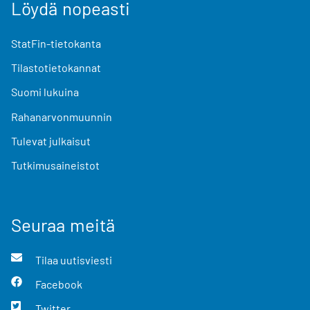
Löydä nopeasti
StatFin-tietokanta
Tilastotietokannat
Suomi lukuina
Rahanarvonmuunnin
Tulevat julkaisut
Tutkimusaineistot
Seuraa meitä
Tilaa uutisviesti
Facebook
Twitter