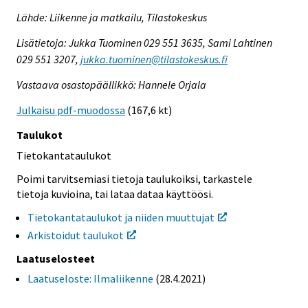
Lähde: Liikenne ja matkailu, Tilastokeskus
Lisätietoja: Jukka Tuominen 029 551 3635, Sami Lahtinen
029 551 3207,
jukka.tuominen@tilastokeskus.fi
Vastaava osastopäällikkö: Hannele Orjala
Julkaisu pdf-muodossa
(167,6 kt)
Taulukot
Tietokantataulukot
Poimi tarvitsemiasi tietoja taulukoiksi, tarkastele
tietoja kuvioina, tai lataa dataa käyttöösi.
Tietokantataulukot ja niiden muuttujat
Arkistoidut taulukot
Laatuselosteet
Laatuseloste: Ilmaliikenne
(28.4.2021)