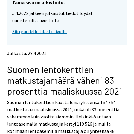
e
e
Tämä sivu on arkistoitu.
m
m
5.4.2022 jälkeen julkaistut tiedot löydät
o
o
v
v
uudistetulta sivustolta.
i
i
Siirry uudelle tilastosivulle
n
n
g
g
t
t
o
o
Julkaistu: 28.4.2021
a
a
n
n
Suomen lentokenttien
o
o
t
t
matkustajamäärä väheni 83
h
h
e
e
prosenttia maaliskuussa 2021
r
r
s
s
Suomen lentokenttien kautta lensi yhteensä 167 754
e
e
matkustajaa maaliskuussa 2021, mikä oli 83 prosenttia
r
r
v
v
vähemmän kuin vuotta aiemmin. Helsinki-Vantaan
i
i
lentoasemalla matkustajia kertyi 119 526 ja muilla
c
c
kotimaan lentoasemilla matkustajia oli yhteensä 48
e
e