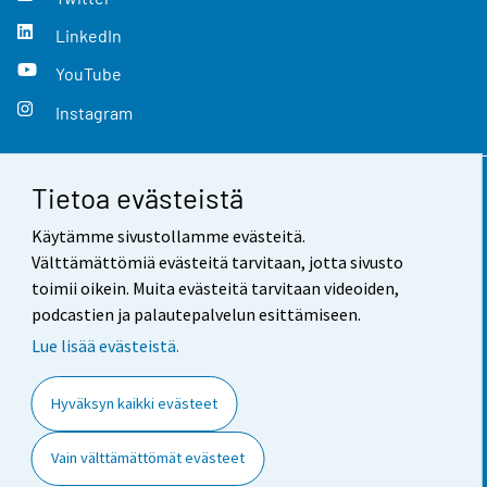
LinkedIn
YouTube
Instagram
Tietoa evästeistä
Yhteystiedot
Käytämme sivustollamme evästeitä.
Palaute
Välttämättömiä evästeitä tarvitaan, jotta sivusto
toimii oikein. Muita evästeitä tarvitaan videoiden,
Käyttöehdot
podcastien ja palautepalvelun esittämiseen.
Tietosuoja
Lue lisää evästeistä.
Saavutettavuus
Hyväksyn kaikki evästeet
Tietoa sivustosta
Vain välttämättömät evästeet
Evästeasetukset