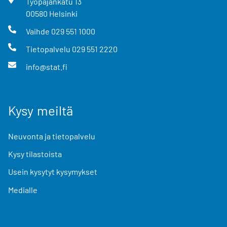
Työpajankatu
13
00580
Helsinki
Vaihde
029 551 1000
Tietopalvelu
029 551 2220
info@stat.fi
Kysy meiltä
Neuvonta ja tietopalvelu
Kysy tilastoista
Usein kysytyt kysymykset
Medialle