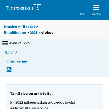
Valikko
Haku
Etusivu
>
Tilastot
>
Ilmaliikenne
>
2021
>
elokuu
Avaa valikko
TILASTOT
Ilmaliikenne
Tämä sivu on arkistoitu.
5.4.2022 jälkeen julkaistut tiedot löydät
uudistetulta sivustolta.