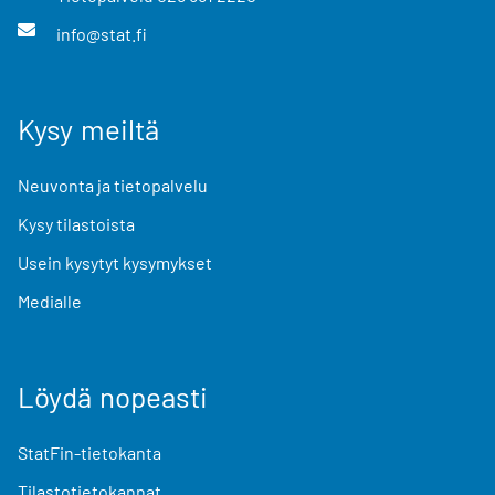
info@stat.fi
Kysy meiltä
Neuvonta ja tietopalvelu
Kysy tilastoista
Usein kysytyt kysymykset
Medialle
Löydä nopeasti
StatFin-tietokanta
Tilastotietokannat