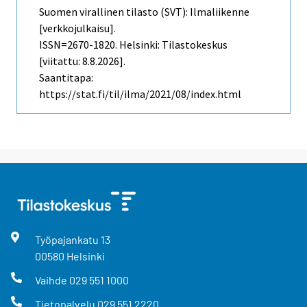
Suomen virallinen tilasto (SVT): Ilmaliikenne
[verkkojulkaisu].
ISSN=2670-1820. Helsinki: Tilastokeskus
[viitattu: 8.8.2026].
Saantitapa:
https://stat.fi/til/ilma/2021/08/index.html
Työpajankatu
13
00580
Helsinki
Vaihde
029 551 1000
Tietopalvelu
029 551 2220