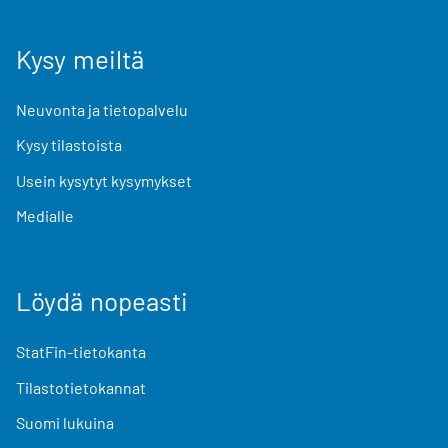
Kysy meiltä
Neuvonta ja tietopalvelu
Kysy tilastoista
Usein kysytyt kysymykset
Medialle
Löydä nopeasti
StatFin-tietokanta
Tilastotietokannat
Suomi lukuina