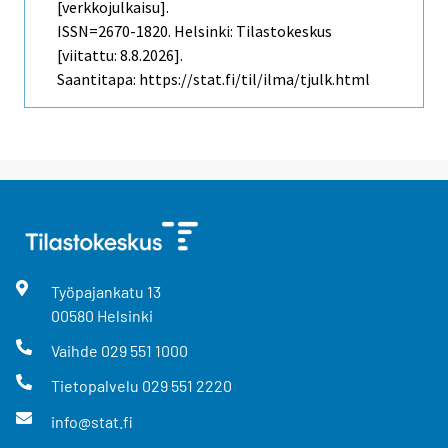
[verkkojulkaisu].
ISSN=2670-1820. Helsinki: Tilastokeskus
[viitattu: 8.8.2026].
Saantitapa: https://stat.fi/til/ilma/tjulk.html
Työpajankatu
13
00580
Helsinki
Vaihde
029 551 1000
Tietopalvelu
029 551 2220
info@stat.fi