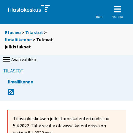
Valikko
Haku
Etusivu
>
Tilastot
>
Ilmaliikenne
> Tulevat
julkistukset
Avaa valikko
TILASTOT
Ilmaliikenne
Tilastokeskuksen julkistamiskalenteri uudistuu
5.4.2022. Tällä sivulla olevassa kalenterissa on
tietoja 8.4.2022 asti.