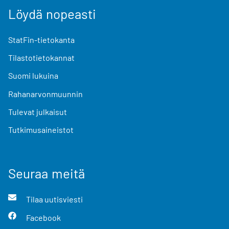
Löydä nopeasti
StatFin-tietokanta
Tilastotietokannat
Suomi lukuina
Rahanarvonmuunnin
Tulevat julkaisut
Tutkimusaineistot
Seuraa meitä
Tilaa uutisviesti
Facebook