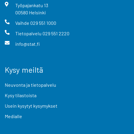
Työpajankatu
13
00580
Helsinki
Vaihde
029 551 1000
Tietopalvelu
029 551 2220
info@stat.fi
Kysy meiltä
Neuvonta ja tietopalvelu
Kysy tilastoista
Usein kysytyt kysymykset
Medialle