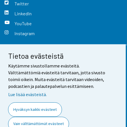
Twitter
LinkedIn
YouTube
Instagram
Tietoa evästeistä
Yhteystiedot
Käytämme sivustollamme evästeitä.
Palaute
Välttämättömiä evästeitä tarvitaan, jotta sivusto
toimii oikein. Muita evästeitä tarvitaan videoiden,
Käyttöehdot
podcastien ja palautepalvelun esittämiseen.
Tietosuoja
Lue lisää evästeistä.
Saavutettavuus
Hyväksyn kaikki evästeet
Tietoa sivustosta
Vain välttämättömät evästeet
Evästeasetukset