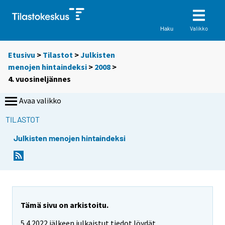
Valikko
Haku
Etusivu
>
Tilastot
>
Julkisten
menojen hintaindeksi
>
2008
>
4. vuosineljännes
Avaa valikko
TILASTOT
Julkisten menojen hintaindeksi
Tämä sivu on arkistoitu.
5.4.2022 jälkeen julkaistut tiedot löydät