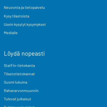
Neuvonta ja tietopalvelu
Kysy tilastoista
Usein kysytyt kysymykset
Medialle
Löydä nopeasti
StatFin-tietokanta
Tilastotietokannat
Suomi lukuina
Rahanarvonmuunnin
Tulevat julkaisut