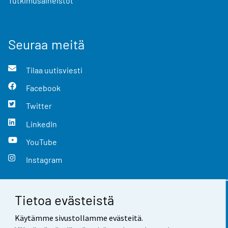
Tutkimusaineistot
Seuraa meitä
Tilaa uutisviesti
Facebook
Twitter
LinkedIn
YouTube
Instagram
Tietoa evästeistä
Yhteystiedot
Käytämme sivustollamme evästeitä.
Palaute