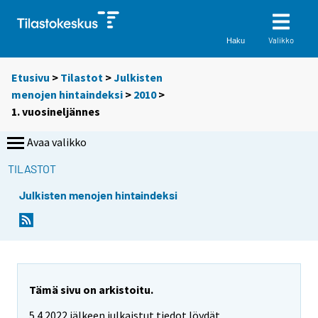
Valikko
Haku
Etusivu
>
Tilastot
>
Julkisten
menojen hintaindeksi
>
2010
>
1. vuosineljännes
Avaa valikko
TILASTOT
Julkisten menojen hintaindeksi
Tämä sivu on arkistoitu.
5.4.2022 jälkeen julkaistut tiedot löydät