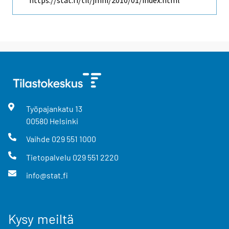
https://stat.fi/til/jmhi/2010/01/index.html
Työpajankatu
13
00580
Helsinki
Vaihde
029 551 1000
Tietopalvelu
029 551 2220
info@stat.fi
Kysy meiltä